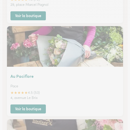
29, place Marcel Pagnol
Voir la boutique
Au Paciflore
Pace
★
★
★
★
★
4.5 (53)
4, avenue Le Brix
Voir la boutique