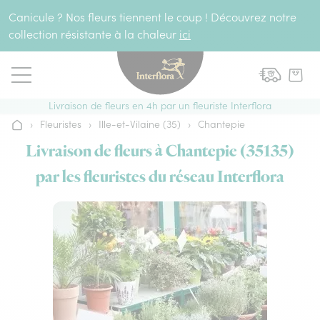
Aller au contenu
Canicule ? Nos fleurs tiennent le coup ! Découvrez notre
collection résistante à la chaleur
ici
Livraison de fleurs en 4h par un fleuriste Interflora
›
Fleuristes
›
Ille-et-Vilaine (35)
›
Chantepie
Accueil
Livraison de fleurs à Chantepie (35135)
par les fleuristes du réseau Interflora