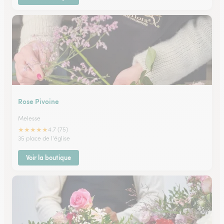
Rose Pivoine
Melesse
★
★
★
★
★
4.7 (75)
35 place de l'église
Voir la boutique