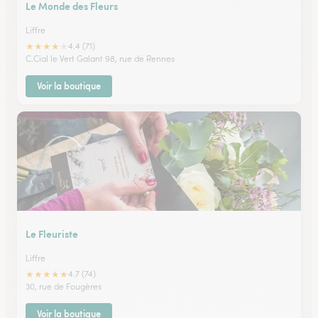
Le Monde des Fleurs
Liffre
★
★
★
★
★
4.4 (71)
C.Cial le Vert Galant 98, rue de Rennes
Voir la boutique
Le Fleuriste
Liffre
★
★
★
★
★
4.7 (74)
30, rue de Fougères
Voir la boutique