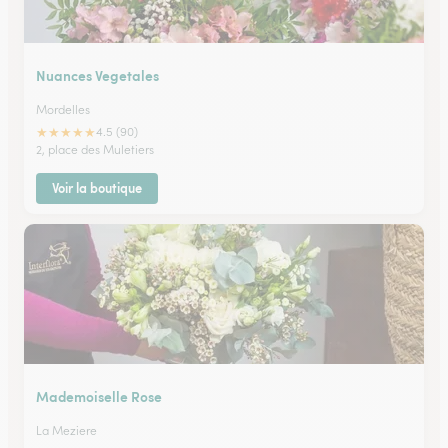
Nuances Vegetales
Mordelles
★
★
★
★
★
4.5 (90)
2, place des Muletiers
Voir la boutique
Mademoiselle Rose
La Meziere