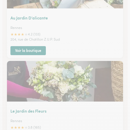
Au Jardin D’alicante
Rennes
★
★
★
★
★
4.2 (133)
204, rue de Chatillon Z.U.P. Sud
Voir la boutique
Le Jardin des Fleurs
Rennes
★
★
★
★
★
3.8 (165)