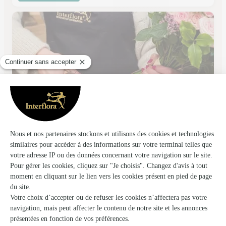
Au Pot’o Roses
Betton
★
★
★
★
★
4.5 (123)
15B, rue de Rennes
Voir la boutique