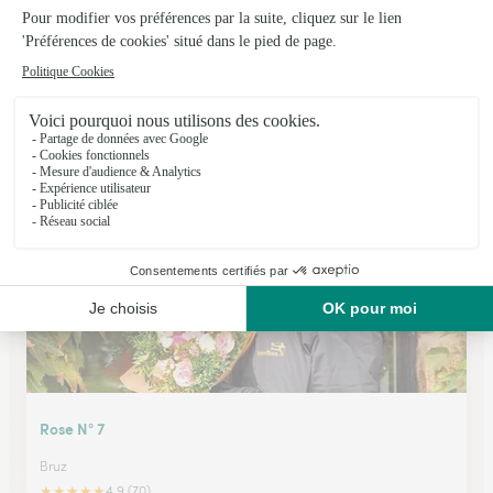
Le Murmure des Fleurs
Vezin le Coquet
★
★
★
★
★
4.8 (16)
4 rue de Rennes
Voir la boutique
Rose N° 7
Bruz
★
★
★
★
★
4.9 (70)