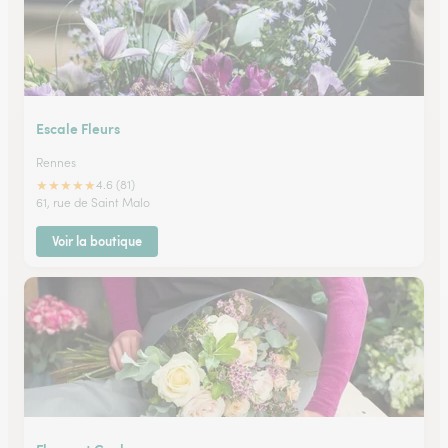
Escale Fleurs
Rennes
★
★
★
★
★
4.6 (81)
61, rue de Saint Malo
Voir la boutique