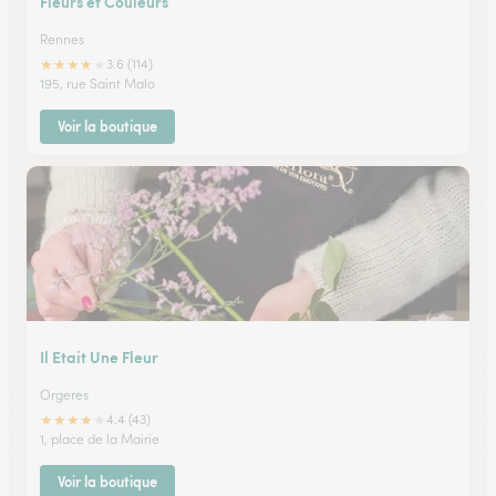
Fleurs et Couleurs
Rennes
★
★
★
★
★
3.6 (114)
195, rue Saint Malo
Voir la boutique
Il Etait Une Fleur
Orgeres
★
★
★
★
★
4.4 (43)
1, place de la Mairie
Voir la boutique