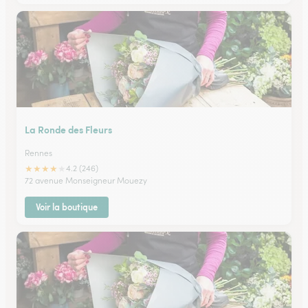
La Ronde des Fleurs
Rennes
★
★
★
★
★
4.2 (246)
72 avenue Monseigneur Mouezy
Voir la boutique