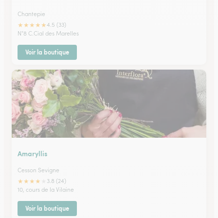
Chantepie
★
★
★
★
★
4.5 (33)
N°8 C.Cial des Marelles
Voir la boutique
Amaryllis
Cesson Sevigne
★
★
★
★
★
3.8 (24)
10, cours de la Vilaine
Voir la boutique