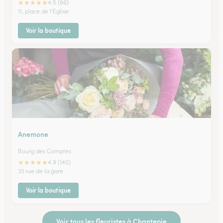
★
★
★
★
★
4.5 (66)
11, place de l'Eglise
Voir la boutique
Anemone
Bourg des Comptes
★
★
★
★
★
4.9 (140)
33 rue de la gare
Voir la boutique
Voir tous les fleuristes à Chantepie