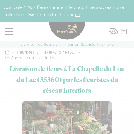
Aller au contenu
Canicule ? Nos fleurs tiennent le coup ! Découvrez notre
collection résistante à la chaleur
ici
Livraison de fleurs en 4h par un fleuriste Interflora
›
Fleuristes
›
Ille-et-Vilaine (35)
›
Accueil
La Chapelle du Lou du Lac
Livraison de fleurs à La Chapelle du Lou
du Lac (35360) par les fleuristes du
réseau Interflora