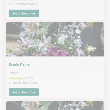
87 rue de la libération
Voir la boutique
Escale Fleurs
Rennes
★
★
★
★
★
4.6 (81)
61, rue de Saint Malo
Voir la boutique