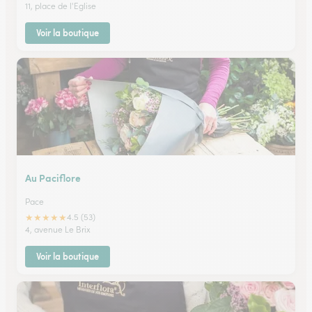
11, place de l'Eglise
Voir la boutique
Au Paciflore
Pace
★
★
★
★
★
4.5 (53)
4, avenue Le Brix
Voir la boutique