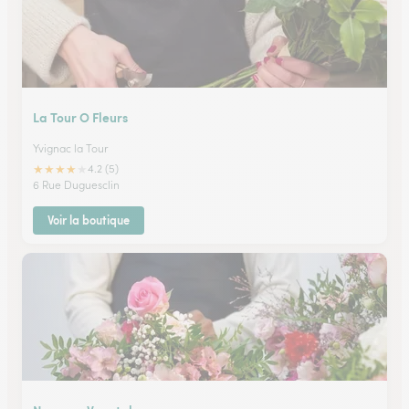
La Tour O Fleurs
Yvignac la Tour
★
★
★
★
★
4.2 (5)
6 Rue Duguesclin
Voir la boutique