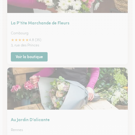
La P’tite Marchande de Fleurs
Combourg
★
★
★
★
★
4.8 (35)
3, rue des Princes
Voir la boutique
Au Jardin D’alicante
Rennes