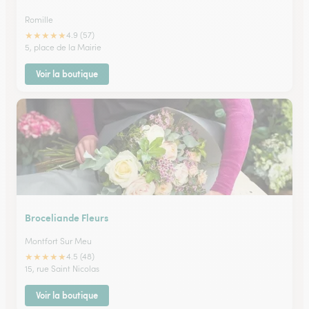
Romille
★
★
★
★
★
4.9 (57)
5, place de la Mairie
Voir la boutique
Broceliande Fleurs
Montfort Sur Meu
★
★
★
★
★
4.5 (48)
15, rue Saint Nicolas
Voir la boutique