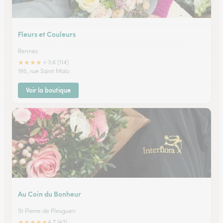
Fleurs et Couleurs
Rennes
★
★
★
★
★
3.6 (114)
195, rue Saint Malo
Voir la boutique
Au Coin du Bonheur
St Pierre de Plesguen
★
★
★
★
★
4.7 (43)