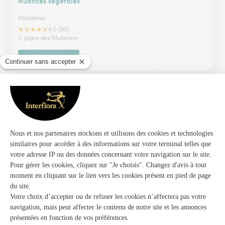
Nuances Vegetales
Mordelles
★
★
★
★
★
4.5 (90)
2, place des Muletiers
Voir la boutique
Le Murmure des Fleurs
Vezin le Coquet
★
★
★
★
★
4.8 (16)
4 rue de Rennes
Voir la boutique