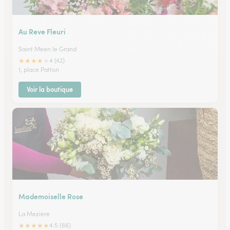
Au Reve Fleuri
Saint Meen le Grand
★
★
★
★
★
4 (42)
1, place Patton
Voir la boutique
Mademoiselle Rose
La Meziere
★
★
★
★
★
4.5 (66)