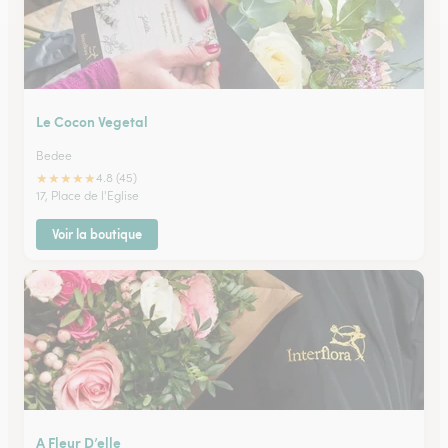
Le Cocon Vegetal
Bedee
★
★
★
★
★
4.8 (45)
17, Place de l'Eglise
Voir la boutique
A Fleur D’elle