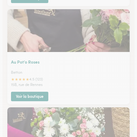
Au Pot’o Roses
Betton
★
★
★
★
★
4.5 (123)
15B, rue de Rennes
Voir la boutique