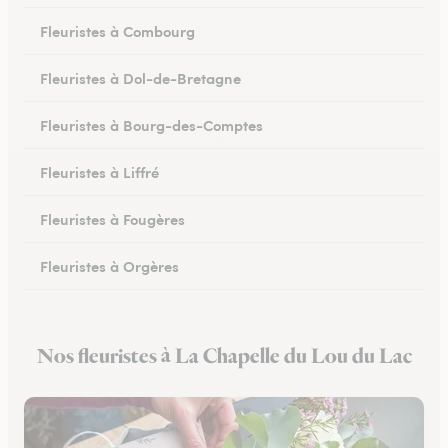
Fleuristes à Combourg
Fleuristes à Dol-de-Bretagne
Fleuristes à Bourg-des-Comptes
Fleuristes à Liffré
Fleuristes à Fougères
Fleuristes à Orgères
Fleuristes à Bruz
Nos fleuristes à La Chapelle du Lou du Lac
Fleuristes à Iffendic