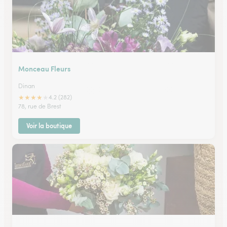
Monceau Fleurs
Dinan
★
★
★
★
★
4.2 (282)
78, rue de Brest
Voir la boutique