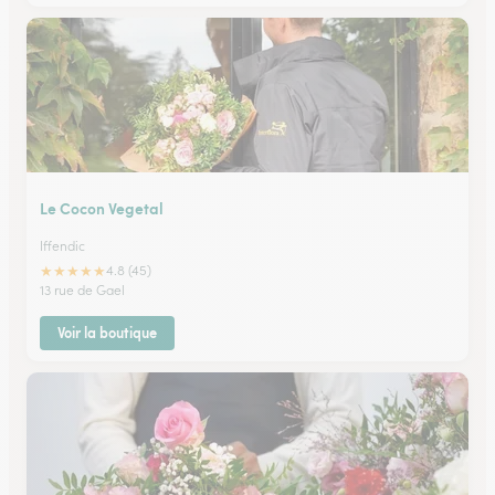
Le Cocon Vegetal
Iffendic
★
★
★
★
★
4.8 (45)
13 rue de Gael
Voir la boutique