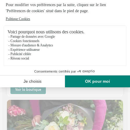
Rose Pivoine
Melesse
★
★
★
★
★
4.7 (75)
35 place de l'église
Voir la boutique