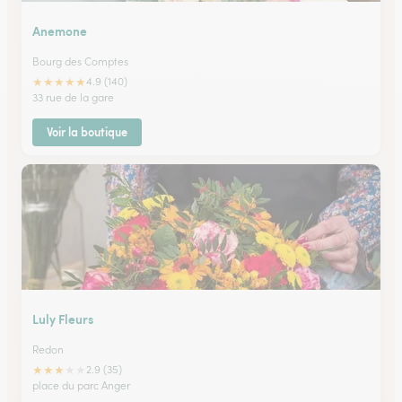
Anemone
Bourg des Comptes
★
★
★
★
★
4.9 (140)
33 rue de la gare
Voir la boutique
Luly Fleurs
Redon
★
★
★
★
★
2.9 (35)
place du parc Anger