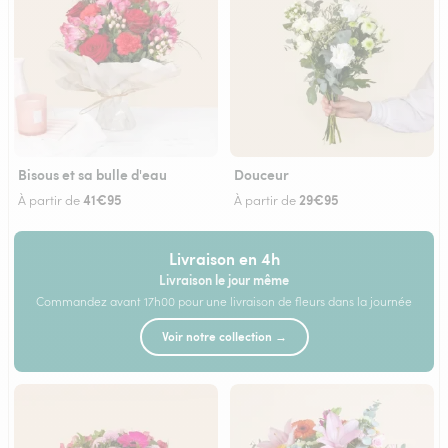
Bisous et sa bulle d'eau
Douceur
41€95
29€95
À partir de
À partir de
Livraison en 4h
Livraison le jour même
Commandez avant 17h00 pour une livraison de fleurs dans la journée
Voir notre collection →