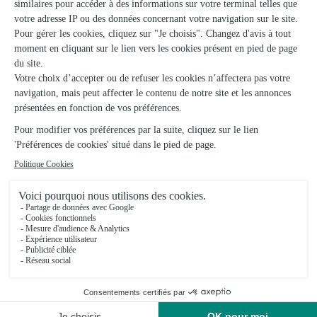
Il Etait Une Fleur
Orgeres
★
★
★
★
★
4.4 (43)
1, place de la Mairie
Voir la boutique