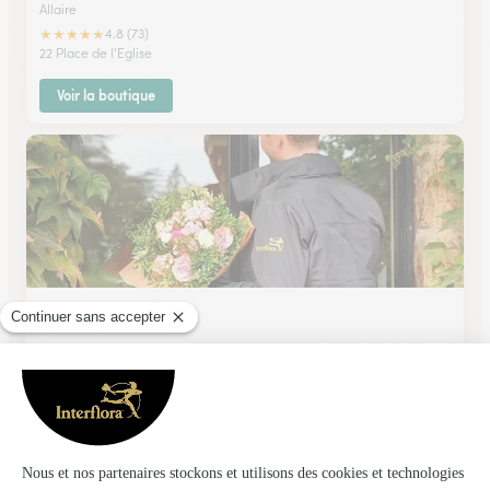
Allaire
★
★
★
★
★
4.8 (73)
22 Place de l'Eglise
Voir la boutique
Rose N° 7
Bruz
★
★
★
★
★
4.9 (70)
29, place Marcel Pagnol
Voir la boutique