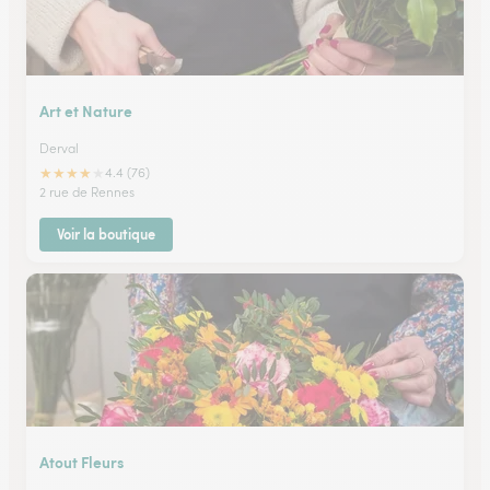
Art et Nature
Derval
★
★
★
★
★
4.4 (76)
2 rue de Rennes
Voir la boutique
Atout Fleurs