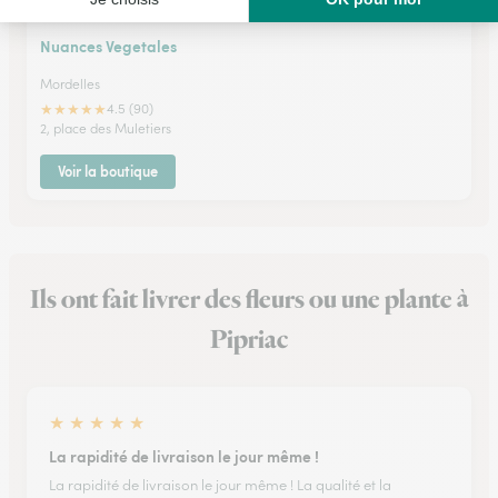
Nuances Vegetales
Mordelles
★
★
★
★
★
4.5 (90)
2, place des Muletiers
Voir la boutique
Ils ont fait livrer des fleurs ou une plante à
Pipriac
★
★
★
★
★
La rapidité de livraison le jour même !
La rapidité de livraison le jour même ! La qualité et la