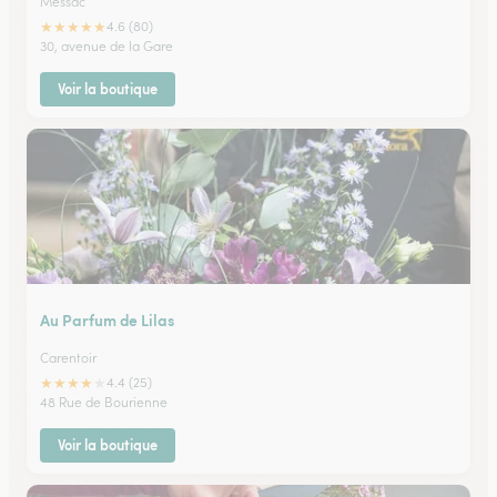
Messac
★
★
★
★
★
4.6 (80)
30, avenue de la Gare
Voir la boutique
Au Parfum de Lilas
Carentoir
★
★
★
★
★
4.4 (25)
48 Rue de Bourienne
Voir la boutique