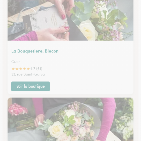
La Bouquetiere, Blecon
Guer
★
★
★
★
★
4.7 (61)
33, rue Saint-Gurval
Voir la boutique