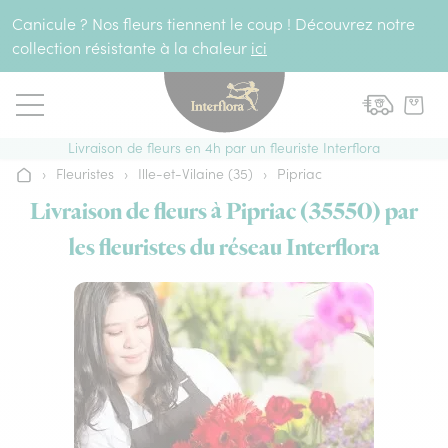
Aller au contenu
Canicule ? Nos fleurs tiennent le coup ! Découvrez notre
collection résistante à la chaleur
ici
Livraison de fleurs en 4h par un fleuriste Interflora
›
Fleuristes
›
Ille-et-Vilaine (35)
›
Pipriac
Accueil
Livraison de fleurs à Pipriac (35550) par
les fleuristes du réseau Interflora