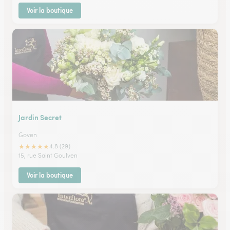
Voir la boutique
Jardin Secret
Goven
★
★
★
★
★
4.8 (29)
15, rue Saint Goulven
Voir la boutique