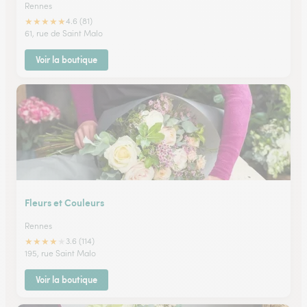
Rennes
★
★
★
★
★
4.6 (81)
61, rue de Saint Malo
Voir la boutique
Fleurs et Couleurs
Rennes
★
★
★
★
★
3.6 (114)
195, rue Saint Malo
Voir la boutique