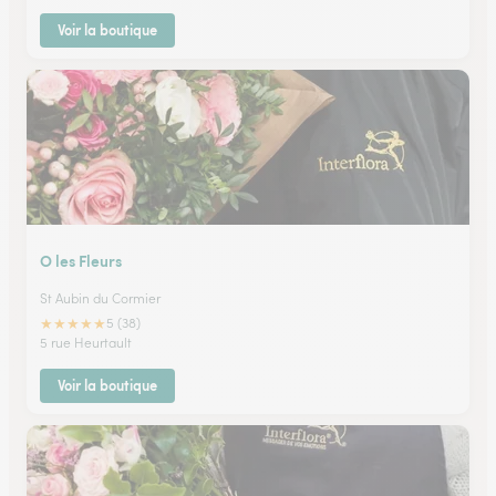
Voir la boutique
O les Fleurs
St Aubin du Cormier
★
★
★
★
★
5 (38)
5 rue Heurtault
Voir la boutique