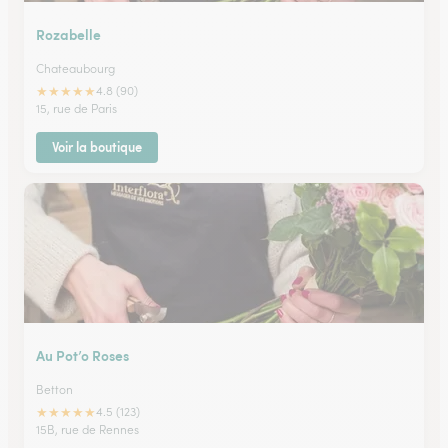
Rozabelle
Chateaubourg
★
★
★
★
★
4.8 (90)
15, rue de Paris
Voir la boutique
Au Pot’o Roses
Betton
★
★
★
★
★
4.5 (123)
15B, rue de Rennes