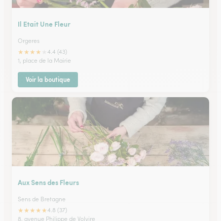
Il Etait Une Fleur
Orgeres
★
★
★
★
★
4.4 (43)
1, place de la Mairie
Voir la boutique
Aux Sens des Fleurs
Sens de Bretagne
★
★
★
★
★
4.8 (37)
8, avenue Philippe de Volvire