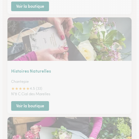
Voir la boutique
Histoires Naturelles
Chantepie
★
★
★
★
★
4.5 (33)
N°8 C.Cial des Marelles
Voir la boutique