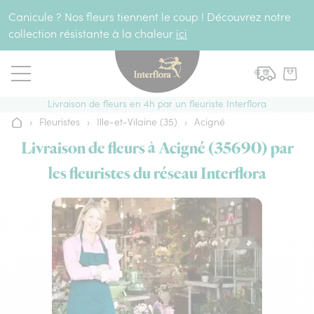
Aller au contenu
Canicule ? Nos fleurs tiennent le coup ! Découvrez notre
collection résistante à la chaleur
ici
Livraison de fleurs en 4h par un fleuriste Interflora
›
Fleuristes
›
Ille-et-Vilaine (35)
›
Acigné
Accueil
Livraison de fleurs à Acigné (35690) par
les fleuristes du réseau Interflora