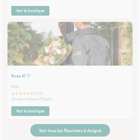
Voir la boutique
Rose N° 7
Bruz
★
★
★
★
★
4.9 (70)
29, place Marcel Pagnol
Voir la boutique
Voir tous les fleuristes à Acigné