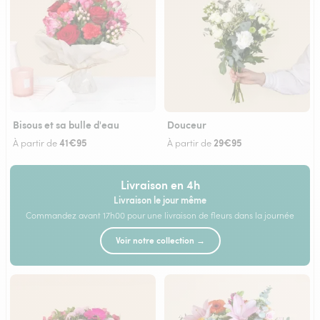
Bisous et sa bulle d'eau
Douceur
41€95
29€95
À partir de
À partir de
Livraison en 4h
Livraison le jour même
Commandez avant 17h00 pour une livraison de fleurs dans la journée
Voir notre collection →