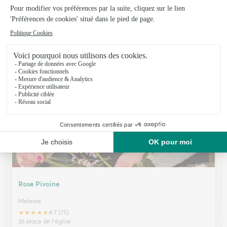
Au Jardin D’alicante
Rennes
★
★
★
★
★
4.2 (133)
204, rue de Chatillon Z.U.P. Sud
Voir la boutique
Rose Pivoine
Melesse
★
★
★
★
★
4.7 (75)
35 place de l'église