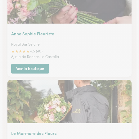
Anne Sophie Fleuriste
Noyal Sur Seiche
★
★
★
★
★
4.5 (40)
8, rue de Rennes Le Castelia
Voir la boutique
Le Murmure des Fleurs