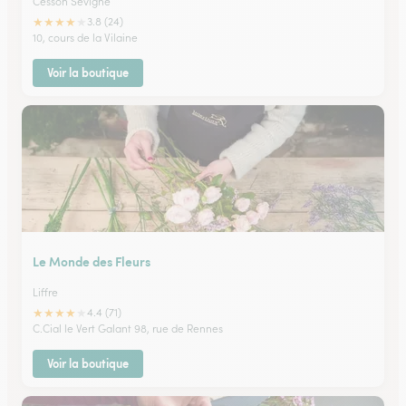
Cesson Sevigne
★
★
★
★
★
3.8 (24)
10, cours de la Vilaine
Voir la boutique
Le Monde des Fleurs
Liffre
★
★
★
★
★
4.4 (71)
C.Cial le Vert Galant 98, rue de Rennes
Voir la boutique