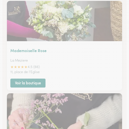
Mademoiselle Rose
La Meziere
★
★
★
★
★
4.5 (66)
11, place de l'Eglise
Voir la boutique