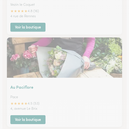
Vezin le Coquet
★
★
★
★
★
4.8 (16)
4 rue de Rennes
Voir la boutique
Au Paciflore
Pace
★
★
★
★
★
4.5 (53)
4, avenue Le Brix
Voir la boutique