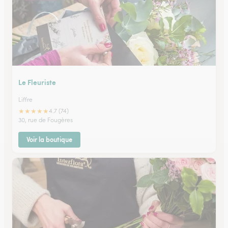
Le Fleuriste
Liffre
★
★
★
★
★
4.7 (74)
30, rue de Fougères
Voir la boutique