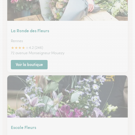
La Ronde des Fleurs
Rennes
★
★
★
★
★
4.2 (246)
72 avenue Monseigneur Mouezy
Voir la boutique
Escale Fleurs