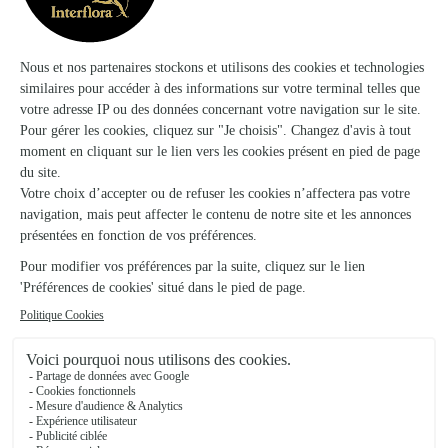
★
★
★
★
★
L'efficacité avant tout
Rapide, efficace et, j'espère, respectueux du cahier des
charges
30/05/2026
★
★
★
★
★
Cadeau d une belle amie
Carte cadeau 🎁
24/03/2026
Trustpilot
Échantillon d'avis clients fourni via Trustpilot.
Voir tous
les avis de la marque Interflora sur Trustpilot