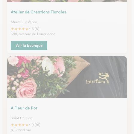
Atelier de Creations Florales
Murat Sur Vebre
★
★
★
★
★
4.6 (8)
580, avenue du Languedoc
Voir la boutique
A Fleur de Pot
Saint Chinian
★
★
★
★
★
4.9 (16)
6, Grand rue