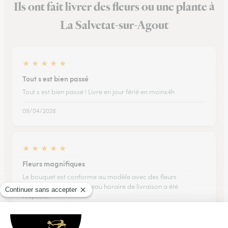
Ils ont fait livrer des fleurs ou une plante à
La Salvetat-sur-Agout
★
★
★
★
★
Tout s est bien passé
Tout s est bien passé ! Livre en jour férié en moins4h
09/04/2026
★
★
★
★
★
Fleurs magnifiques
Le bouquet est conforme au modèle avec des fleurs
magnifiques., et le créneau horaire de livraison a été
respecté.
21/06/2026