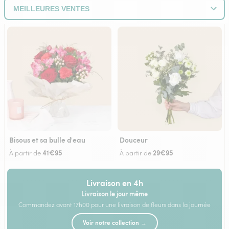
Bisous et sa bulle d'eau
Douceur
41€95
29€95
À partir de
À partir de
Livraison en 4h
Livraison le jour même
Commandez avant 17h00 pour une livraison de fleurs dans la journée
Voir notre collection →