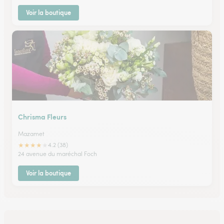
Voir la boutique
Chrisma Fleurs
Mazamet
★
★
★
★
★
4.2 (38)
24 avenue du maréchal Foch
Voir la boutique