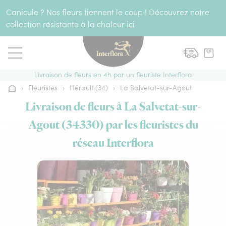
Aller au contenu
Canicule ? Nos fleurs tiennent le coup ! Découvrez notre
collection résistante à la chaleur
ici
Livraison de fleurs en 4h par un fleuriste Interflora
›
Fleuristes
›
Hérault (34)
›
La Salvetat-sur-Agout
Accueil
Livraison de fleurs à La Salvetat-sur-
Agout (34330) par les fleuristes du
réseau Interflora