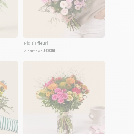
Plaisir fleuri
36€95
À partir de