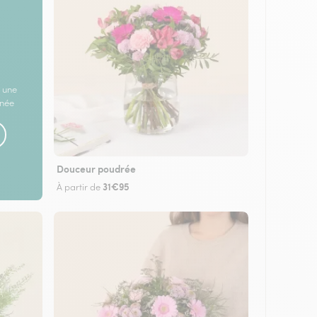
 une
rnée
Douceur poudrée
31€95
À partir de