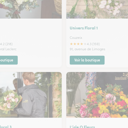
Univers Floral 1
Couzeix
★
★
★
★
★
4.2 (218)
4.3 (159)
éral Leclerc
91, avenue de Limoges
 boutique
Voir la boutique
loral 3
L’isle O Fleurs