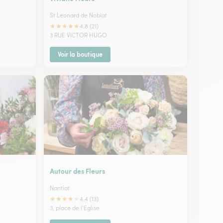
St Leonard de Noblat
★
★
★
★
★
4.8 (21)
3 RUE VICTOR HUGO
Voir la boutique
Autour des Fleurs
Nantiat
★
★
★
★
★
4.4 (13)
3, place de l'Eglise