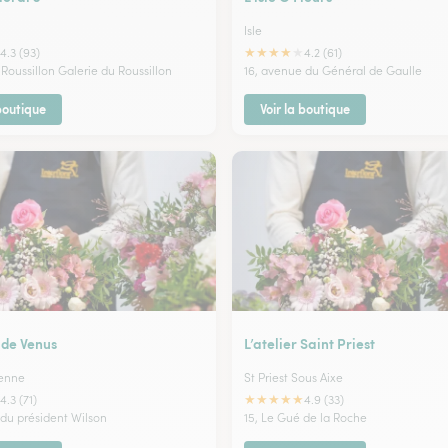
Isle
★
★
★
★
★
4.3 (93)
4.2 (61)
Roussillon Galerie du Roussillon
16, avenue du Général de Gaulle
 boutique
Voir la boutique
 de Venus
L’atelier Saint Priest
ienne
St Priest Sous Aixe
★
★
★
★
★
4.3 (71)
4.9 (33)
du président Wilson
15, Le Gué de la Roche