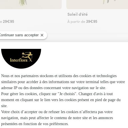
Soleil d'été
29€95
39€95
de
À partir de
Faire livrer des fleurs
leuriste Interflora au Palais-sur-Vienne et dans
Les fleu
Fleuristes
Fleuristes