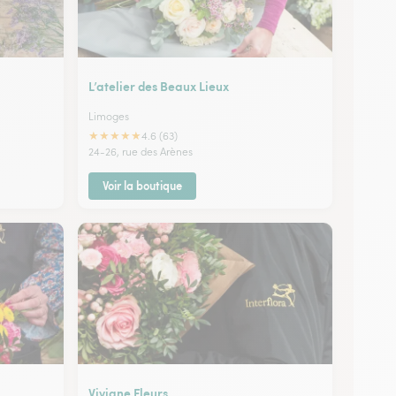
L’atelier des Beaux Lieux
Limoges
★
★
★
★
★
4.6 (63)
24-26, rue des Arènes
Voir la boutique
Viviane Fleurs