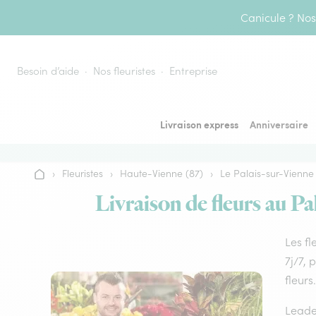
Aller au contenu
Canicule ? Nos 
Besoin d’aide
Nos fleuristes
Entreprise
Livraison express
Anniversaire
›
Fleuristes
›
Haute-Vienne (87)
›
Le Palais-sur-Vienne
Accueil
Livraison de fleurs au Pa
Les fl
7j/7, 
fleurs.
Leader