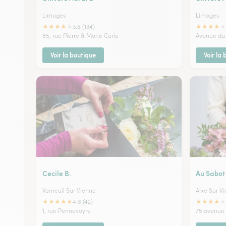
Limoges
Limoges
★
★
★
★
★
★
★
★
★
★
3.6 (134)
85, rue Pierre & Marie Curie
Avenue du 
Voir la boutique
Voir la
Cecile B.
Au Sabot
Verneuil Sur Vienne
Aixe Sur V
★
★
★
★
★
★
★
★
★
★
4.8 (42)
1, rue Pennevayre
75 avenue 