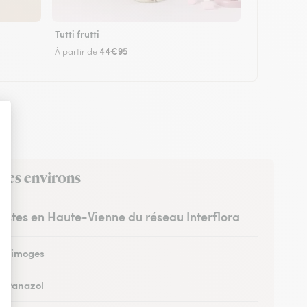
Tutti frutti
44€95
À partir de
 ses environs
ristes en Haute-Vienne du réseau Interflora
 à Limoges
 à Panazol