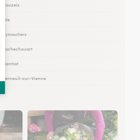
 à Couzeix
 Isle
 à Eymoutiers
 à Rochechouart
à Nantiat
 à Verneuil-sur-Vienne
à Saint-Yrieix-la-Perche
 à Saint-Priest-sous-Aixe