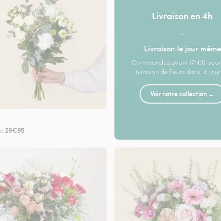
Livraison en 4h
—
Livraison le jour même
Commandez avant 17h00 pour
livraison de fleurs dans la jou
Voir notre collection →
29€95
de