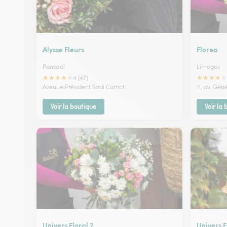
Alysse Fleurs
Florea
Panazol
Limoges
★
★
★
★
★
★
★
★
★
★
4 (47)
Avenue Président Sadi Carnot
11, av. Gén
Voir la boutique
Voir la
Univers Floral 2
Univers F