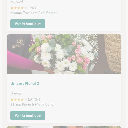
Panazol
★
★
★
★
★
4 (47)
Avenue Président Sadi Carnot
Voir la boutique
Univers Floral 2
Limoges
★
★
★
★
★
3.6 (134)
85, rue Pierre & Marie Curie
Voir la boutique