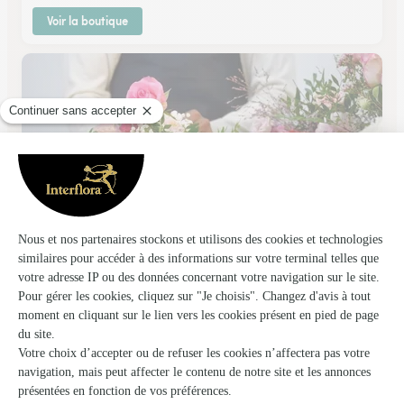
Voir la boutique
L’atelier Saint Priest
St Priest Sous Aixe
★
★
★
★
★
4.9 (33)
15, Le Gué de la Roche
Voir la boutique