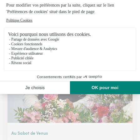
Viviane Fleurs
St Leonard de Noblat
★
★
★
★
★
4.8 (21)
3 RUE VICTOR HUGO
Voir la boutique
Au Sabot de Venus