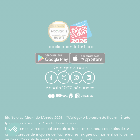
L'application Interflora
Rejoignez-nous
Achats 100% sécurisés
Élu Service Client de l'Année 2026 - *Catégorie Livraison de fleurs - Étude
Ipsos bva - Viséo CI - Plus d'infos sur
escda.fr
Interdiction de vente de boissons alcooliques aux mineurs de moins de 18
ans. La preuve de majorité de l'acheteur est exigée au moment de la vente
en ligne. Code de la santé publique, Art. L.3342-1 et L.3342-3