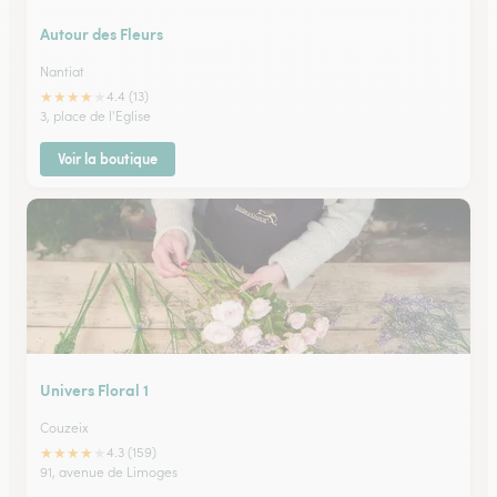
Autour des Fleurs
Nantiat
★
★
★
★
★
4.4 (13)
3, place de l'Eglise
Voir la boutique
Univers Floral 1
Couzeix
★
★
★
★
★
4.3 (159)
91, avenue de Limoges