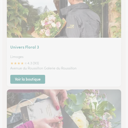
Univers Floral 3
Limoges
★
★
★
★
★
4.3 (93)
Avenue du Roussillon Galerie du Roussillon
Voir la boutique