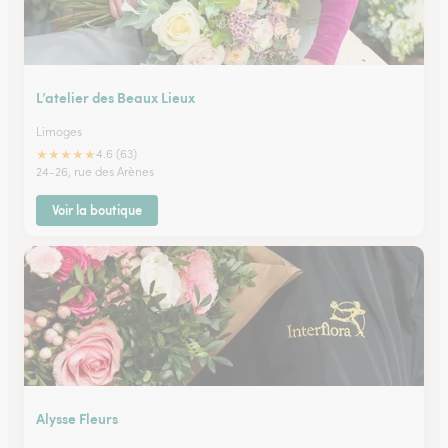
L’atelier des Beaux Lieux
Limoges
★
★
★
★
★
4.6 (63)
24-26, rue des Arènes
Voir la boutique
Alysse Fleurs