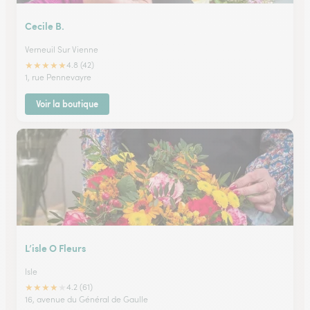
Cecile B.
Verneuil Sur Vienne
★
★
★
★
★
4.8 (42)
1, rue Pennevayre
Voir la boutique
L’isle O Fleurs
Isle
★
★
★
★
★
4.2 (61)
16, avenue du Général de Gaulle