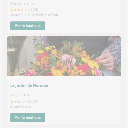
Aixe Sur Vienne
★
★
★
★
★
4.3 (71)
75 avenue du président Wilson
Voir la boutique
Le Jardin de Floriane
Magnac Laval
★
★
★
★
★
3.4 (14)
2, rue Fénelon
Voir la boutique