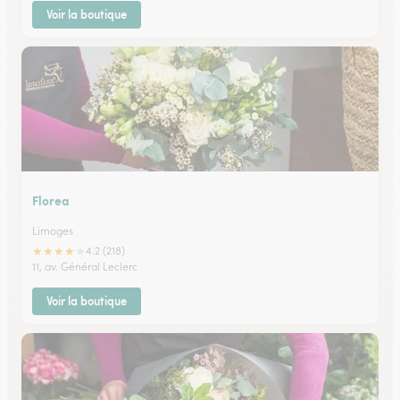
Voir la boutique
Florea
Limoges
★
★
★
★
★
4.2 (218)
11, av. Général Leclerc
Voir la boutique