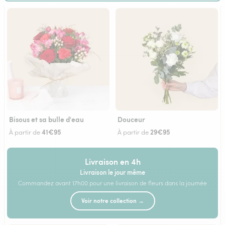
Bisous et sa bulle d'eau
Douceur
41€95
29€95
À partir de
À partir de
Livraison en 4h
Livraison le jour même
Commandez avant 17h00 pour une livraison de fleurs dans la journée
Voir notre collection →