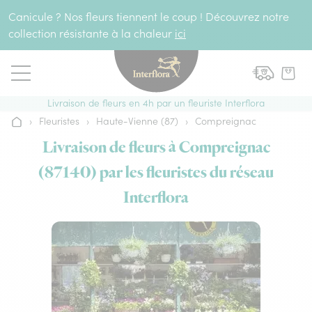
Aller au contenu
Canicule ? Nos fleurs tiennent le coup ! Découvrez notre
collection résistante à la chaleur
ici
Livraison de fleurs en 4h par un fleuriste Interflora
›
Fleuristes
›
Haute-Vienne (87)
›
Compreignac
Accueil
Livraison de fleurs à Compreignac
(87140) par les fleuristes du réseau
Interflora