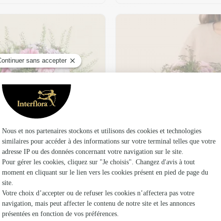
t son vase offert
Plaisir fleuri
36,95 €