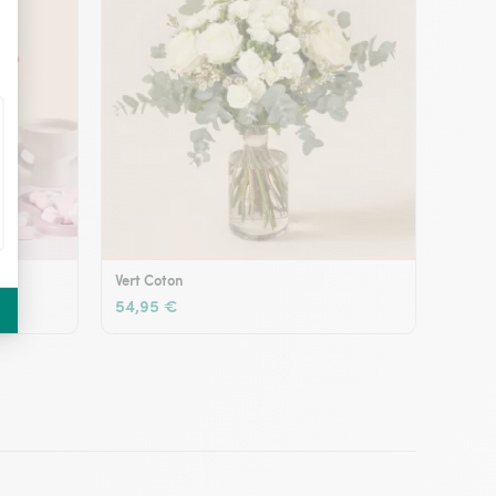
Vert Coton
54,95 €