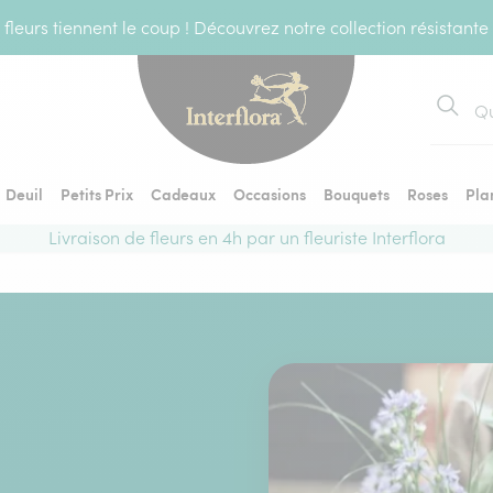
fleurs tiennent le coup ! Découvrez notre collection résistante
Recher
Deuil
Petits Prix
Cadeaux
Occasions
Bouquets
Roses
Pla
Livraison de fleurs en 4h par un fleuriste Interflora