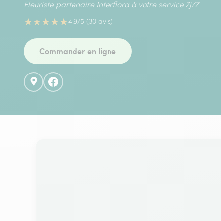
Fleuriste partenaire Interflora à votre service 7j/7
★
★
★
★
★
4.9/5 (30 avis)
Commander en ligne