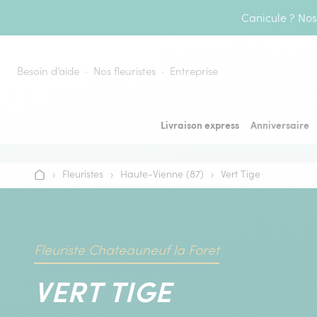
Aller au contenu
Canicule ? Nos 
Besoin d’aide
Nos fleuristes
Entreprise
Livraison express
Anniversaire
›
Fleuristes
›
Haute-Vienne (87)
›
Vert Tige
Accueil
Fleuriste Chateauneuf la Foret
VERT TIGE