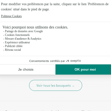
té
Tutti frutti
44,95 €
Voir tous les bouquets →