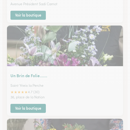
Avenue Président Sadi Carnot
Voir la boutique
Un Brin de Folie…….
Saint Yrieix la Perche
★
★
★
★
★
4.7 (30)
36, place de la Nation
Voir la boutique