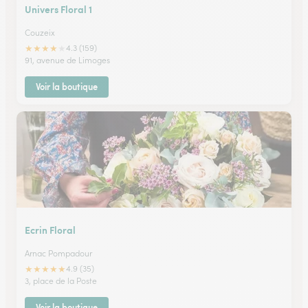
Univers Floral 1
Couzeix
★
★
★
★
★
4.3 (159)
91, avenue de Limoges
Voir la boutique
Ecrin Floral
Arnac Pompadour
★
★
★
★
★
4.9 (35)
3, place de la Poste
Voir la boutique