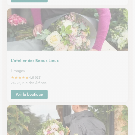
L’atelier des Beaux Lieux
Limoges
★
★
★
★
★
4.6 (63)
24-26, rue des Arènes
Voir la boutique