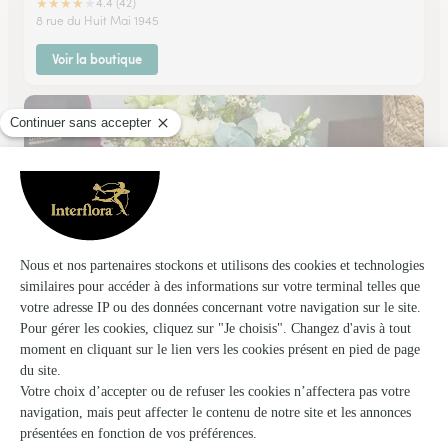
★
★
★
★
★
4.4 (42)
8 rue du Huit Mai 1945
Voir la boutique
Florea
Limoges
★
★
★
★
★
4.2 (218)
11, av. Général Leclerc
Voir la boutique