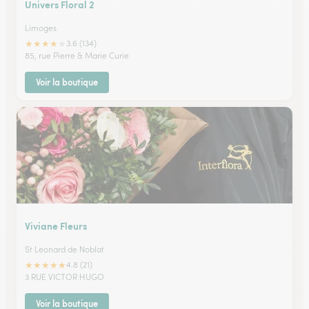
Univers Floral 2
Limoges
★
★
★
★
★
3.6 (134)
85, rue Pierre & Marie Curie
Voir la boutique
Viviane Fleurs
St Leonard de Noblat
★
★
★
★
★
4.8 (21)
3 RUE VICTOR HUGO
Voir la boutique