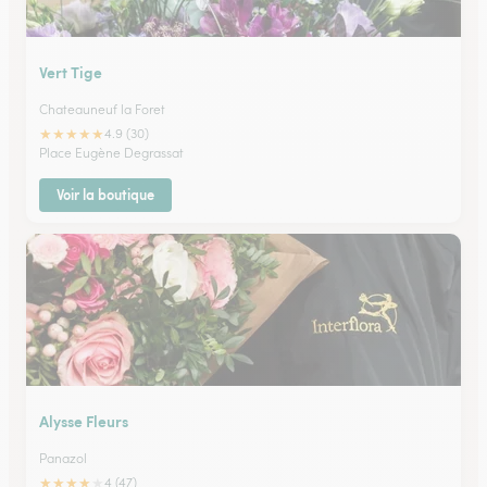
Vert Tige
Chateauneuf la Foret
★
★
★
★
★
4.9 (30)
Place Eugène Degrassat
Voir la boutique
Alysse Fleurs
Panazol
★
★
★
★
★
4 (47)