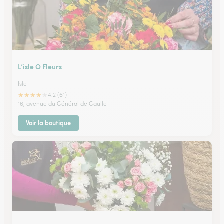
L’isle O Fleurs
Isle
★
★
★
★
★
4.2 (61)
16, avenue du Général de Gaulle
Voir la boutique