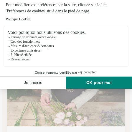
Au Sabot de Venus
Aixe Sur Vienne
★
★
★
★
★
4.3 (71)
75 avenue du président Wilson
Voir la boutique