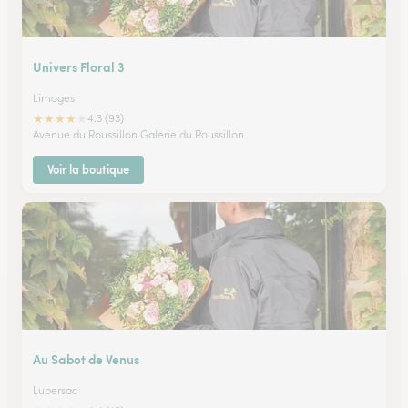
Univers Floral 3
Limoges
★
★
★
★
★
4.3 (93)
Avenue du Roussillon Galerie du Roussillon
Voir la boutique
Au Sabot de Venus
Lubersac