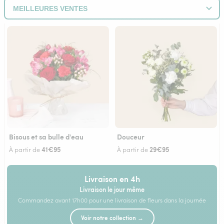
Bisous et sa bulle d'eau
Douceur
41€95
29€95
À partir de
À partir de
Livraison en 4h
Livraison le jour même
Commandez avant 17h00 pour une livraison de fleurs dans la journée
Voir notre collection →