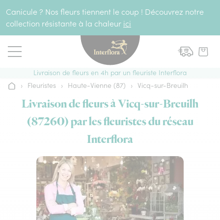
Aller au contenu
Canicule ? Nos fleurs tiennent le coup ! Découvrez notre
collection résistante à la chaleur
ici
Livraison de fleurs en 4h par un fleuriste Interflora
›
Fleuristes
›
Haute-Vienne (87)
›
Vicq-sur-Breuilh
Accueil
Livraison de fleurs à Vicq-sur-Breuilh
(87260) par les fleuristes du réseau
Interflora