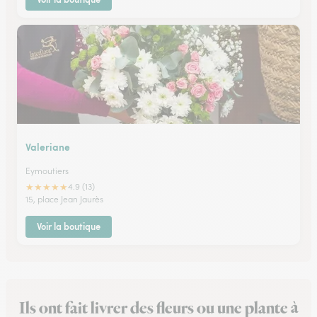
Valeriane
Eymoutiers
★
★
★
★
★
4.9 (13)
15, place Jean Jaurès
Voir la boutique
Ils ont fait livrer des fleurs ou une plante à