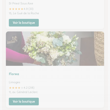
St Priest Sous Aixe
★
★
★
★
★
4.9 (33)
15, Le Gué de la Roche
Voir la boutique
Florea
Limoges
★
★
★
★
★
4.2 (218)
11, av. Général Leclerc
Voir la boutique