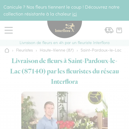
Aller au contenu
Canicule ? Nos fleurs tiennent le coup ! Découvrez notre
collection résistante à la chaleur
ici
Livraison de fleurs en 4h par un fleuriste Interflora
›
Fleuristes
›
Haute-Vienne (87)
›
Saint-Pardoux-le-Lac
Accueil
Livraison de fleurs à Saint-Pardoux-le-
Lac (87140) par les fleuristes du réseau
Interflora