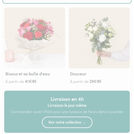
Bisous et sa bulle d'eau
Douceur
41€95
29€95
À partir de
À partir de
Livraison en 4h
Livraison le jour même
Commandez avant 17h00 pour une livraison de fleurs dans la journée
Voir notre collection →