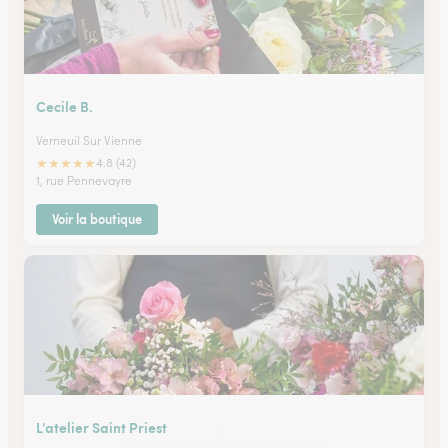
Cecile B.
Verneuil Sur Vienne
★
★
★
★
★
4.8 (42)
1, rue Pennevayre
Voir la boutique
L’atelier Saint Priest