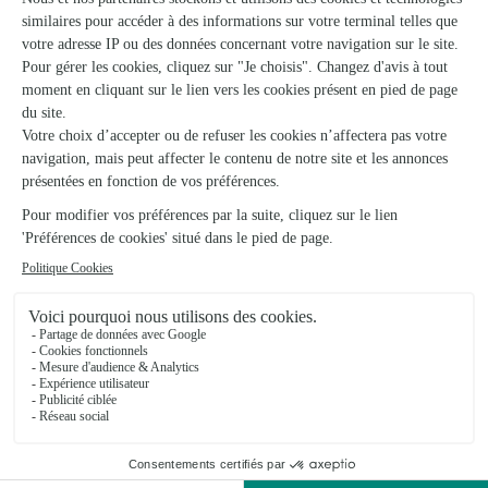
Voir la boutique
Univers Floral 3
Limoges
★
★
★
★
★
4.3 (93)
Avenue du Roussillon Galerie du Roussillon
Voir la boutique