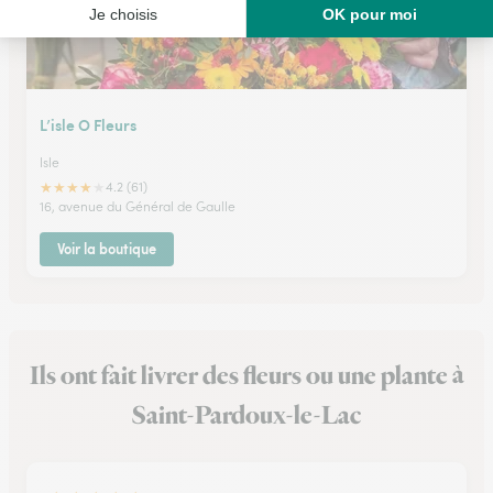
L’isle O Fleurs
Isle
★
★
★
★
★
4.2 (61)
16, avenue du Général de Gaulle
Voir la boutique
Ils ont fait livrer des fleurs ou une plante à
Saint-Pardoux-le-Lac