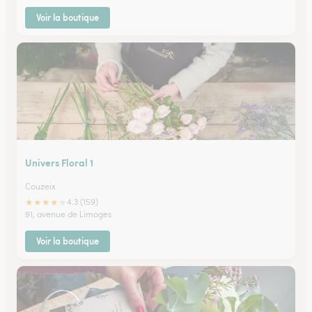
Voir la boutique
Univers Floral 1
Couzeix
★
★
★
★
★
4.3 (159)
91, avenue de Limoges
Voir la boutique