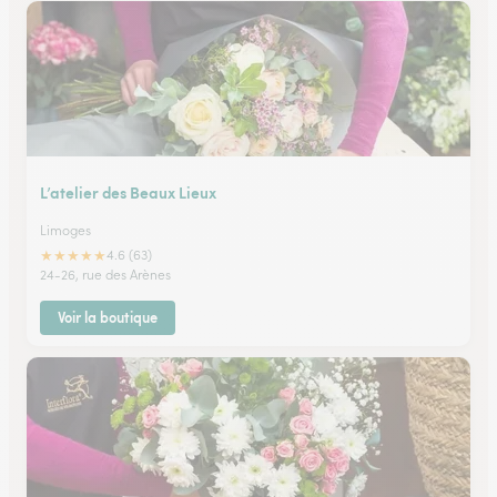
L’atelier des Beaux Lieux
Limoges
★
★
★
★
★
4.6 (63)
24-26, rue des Arènes
Voir la boutique