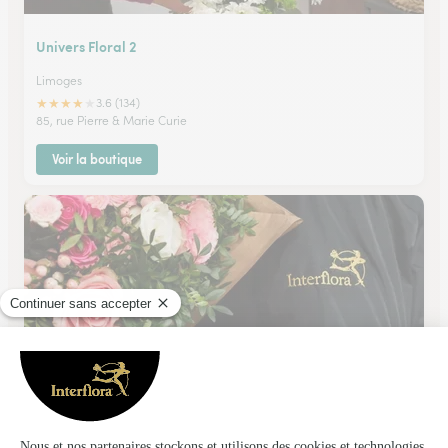
Univers Floral 2
Limoges
★
★
★
★
★
3.6 (134)
85, rue Pierre & Marie Curie
Voir la boutique
Alysse Fleurs
Panazol
★
★
★
★
★
4 (47)
Avenue Président Sadi Carnot