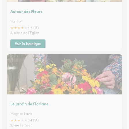
Autour des Fleurs
Nantiat
★
★
★
★
★
4.4 (13)
3, place de l'Eglise
Voir la boutique
Le Jardin de Floriane
Magnac Laval
★
★
★
★
★
3.4 (14)
2, rue Fénelon