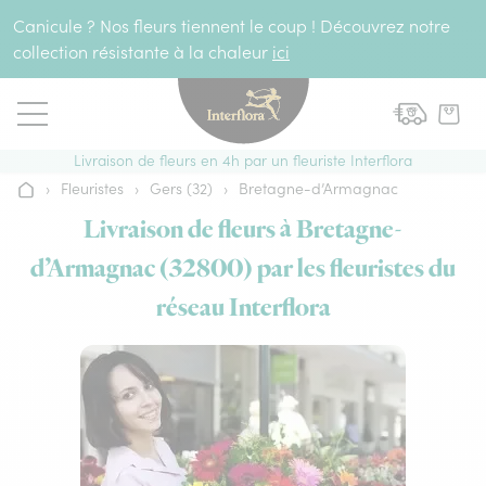
Aller au contenu
Canicule ? Nos fleurs tiennent le coup ! Découvrez notre
collection résistante à la chaleur
ici
Livraison de fleurs en 4h par un fleuriste Interflora
›
Fleuristes
›
Gers (32)
›
Bretagne-d’Armagnac
Accueil
Livraison de fleurs à Bretagne-
d’Armagnac (32800) par les fleuristes du
réseau Interflora