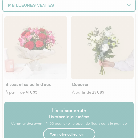
Bisous et sa bulle d'eau
Douceur
41€95
29€95
À partir de
À partir de
Livraison en 4h
Livraison le jour même
Commandez avant 17h00 pour une livraison de fleurs dans la journée
Voir notre collection →