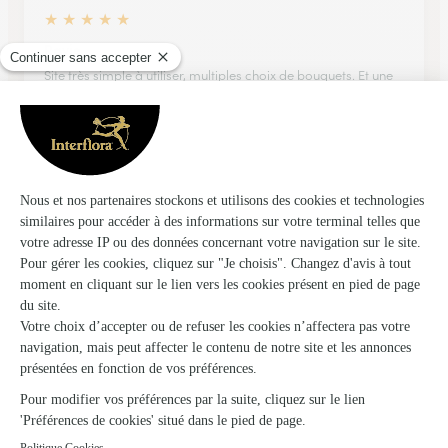
★
★
★
★
★
Ravie
Site très simple à utiliser, multiples choix de bouquets. Et une
livraison effectuée dans les temps comme désiré. Je suis
toujours satisfaite
28/02/2026
Trustpilot
Échantillon d'avis clients fourni via Trustpilot.
Voir tous
les avis de la marque Interflora sur Trustpilot
Livraison de fleurs à Bretagne-
d’Armagnac et autour : les villes proches
couvertes par le réseau Interflora