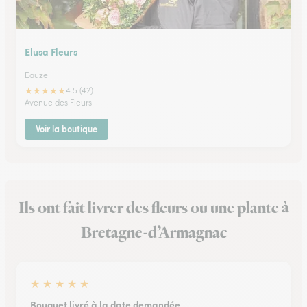
Elusa Fleurs
Eauze
★
★
★
★
★
4.5 (42)
Avenue des Fleurs
Voir la boutique
Ils ont fait livrer des fleurs ou une plante à
Bretagne-d’Armagnac
★
★
★
★
★
Bouquet livré à la date demandée