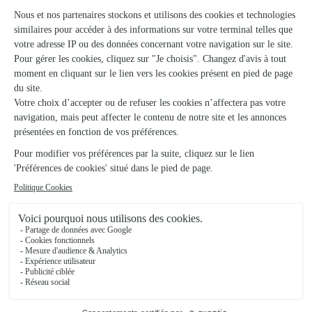
Ils ont fait livrer des fleurs ou une plante à
Landeleau
★
★
★
★
★
joli petit bouquet
joli petit bouquet, livraison dans les delais
19/02/2026
★
★
★
★
★
bons services
bons services
22/06/2026