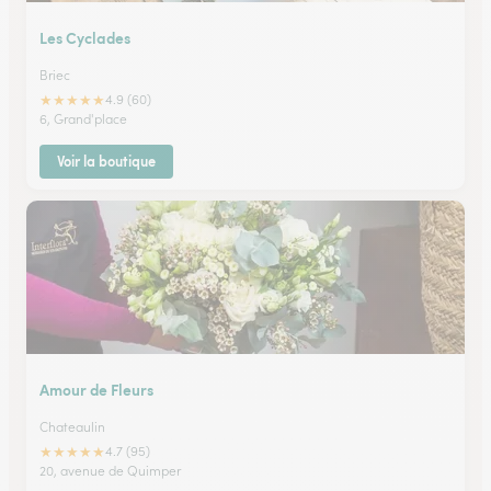
Les Cyclades
Briec
★
★
★
★
★
4.9 (60)
6, Grand'place
Voir la boutique
Amour de Fleurs
Chateaulin
★
★
★
★
★
4.7 (95)
20, avenue de Quimper