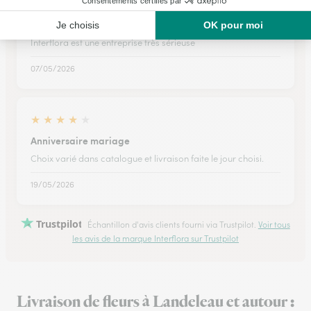
★
★
★
★
★
Interflora est une entreprise très…
Interflora est une entreprise très sérieuse
07/05/2026
★
★
★
★
★
Anniversaire mariage
Choix varié dans catalogue et livraison faite le jour choisi.
19/05/2026
Trustpilot
Échantillon d'avis clients fourni via Trustpilot.
Voir tous
les avis de la marque Interflora sur Trustpilot
Livraison de fleurs à Landeleau et autour :