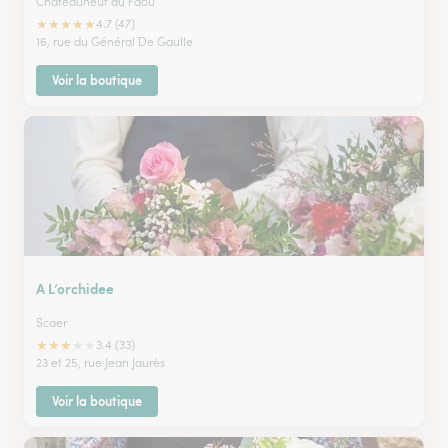
Chateauneuf du Faou
★
★
★
★
★
4.7 (47)
16, rue du Général De Gaulle
Voir la boutique
A L’orchidee
Scaer
★
★
★
★
★
3.4 (33)
23 et 25, rue Jean Jaurès
Voir la boutique