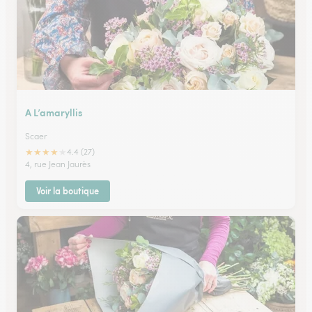
A L’amaryllis
Scaer
★
★
★
★
★
4.4 (27)
4, rue Jean Jaurès
Voir la boutique