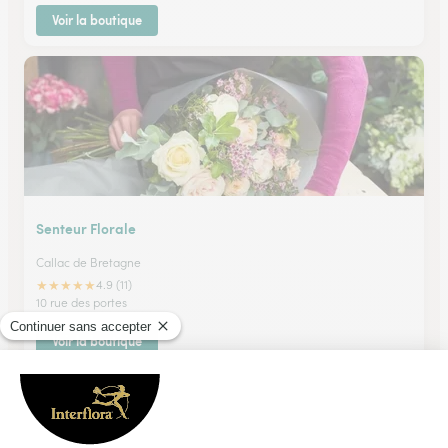
Voir la boutique
Senteur Florale
Callac de Bretagne
★
★
★
★
★
4.9 (11)
10 rue des portes
Voir la boutique