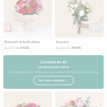
Bisous et sa bulle d'eau
Douceur
41€95
29€95
À partir de
À partir de
Livraison en 4h
Livraison le jour même
Commandez avant 17h00 pour une livraison de fleurs dans la journée
Voir notre collection →