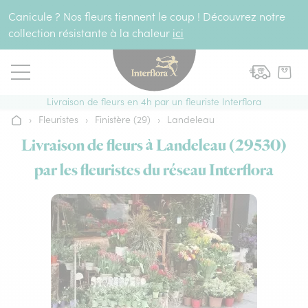
Aller au contenu
Canicule ? Nos fleurs tiennent le coup ! Découvrez notre
collection résistante à la chaleur
ici
Livraison de fleurs en 4h par un fleuriste Interflora
›
Fleuristes
›
Finistère (29)
›
Landeleau
Accueil
Livraison de fleurs à Landeleau (29530)
par les fleuristes du réseau Interflora