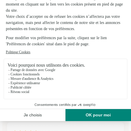
17/04/2026
★
★
★
★
★
Très bonne expérience
Très bonne expérience
18/03/2026
★
★
★
★
★
Très jolie bouquet malgres le retard de…
Très jolie bouquet malgres le retard de livraison du a la
météo
22/01/2026