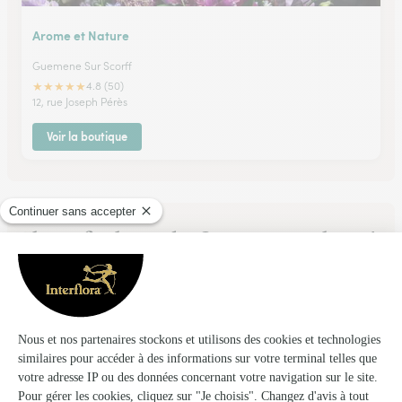
Arome et Nature
Guemene Sur Scorff
★
★
★
★
★
4.8 (50)
12, rue Joseph Pérès
Voir la boutique
Ils ont fait livrer des fleurs ou une plante à
Tréogan
★
★
★
★
★
Nom d'un p'tit bouquet de fleurs!!
Fleurs coupées, bouquets de saison etc...