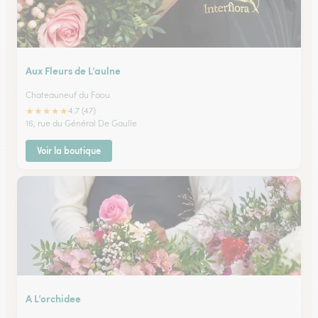
Aux Fleurs de L’aulne
Chateauneuf du Faou
★
★
★
★
★
4.7 (47)
16, rue du Général De Gaulle
Voir la boutique
A L’orchidee