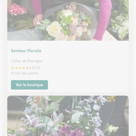
Senteur Florale
Callac de Bretagne
★
★
★
★
★
4.9 (11)
10 rue des portes
Voir la boutique