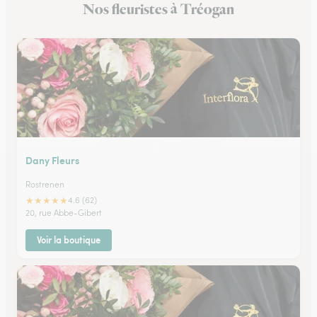
Nos fleuristes à Tréogan
Fleuristes à Plérin
Dany Fleurs
Rostrenen
★
★
★
★
★
4.6 (62)
20, rue Abbe-Gibert
Voir la boutique