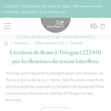
Aller au contenu
Canicule ? Nos fleurs tiennent le coup ! Découvrez notre
collection résistante à la chaleur
ici
Livraison de fleurs en 4h par un fleuriste Interflora
›
Fleuristes
›
Côtes-d'Armor (22)
›
Tréogan
Accueil
Livraison de fleurs à Tréogan (22340)
par les fleuristes du réseau Interflora
Trouvez votre fleuriste à Tréogan pour une livraison de
fleurs à domicile le jour même. Nos fleuristes Interflora
les plus proches assurent la livraison de bouquets frais,
compositions florales et plantes à Tréogan et ses
environs.