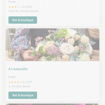
Scaer
★
★
★
★
★
3.4 (33)
23 et 25, rue Jean Jaurès
Voir la boutique
A L’amaryllis
Scaer
★
★
★
★
★
4.4 (27)
4, rue Jean Jaurès
Voir la boutique