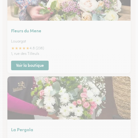
Fleurs du Mene
Louargat
★
★
★
★
★
4.8 (238)
1, rue des Tilleuls
Voir la boutique
La Pergola