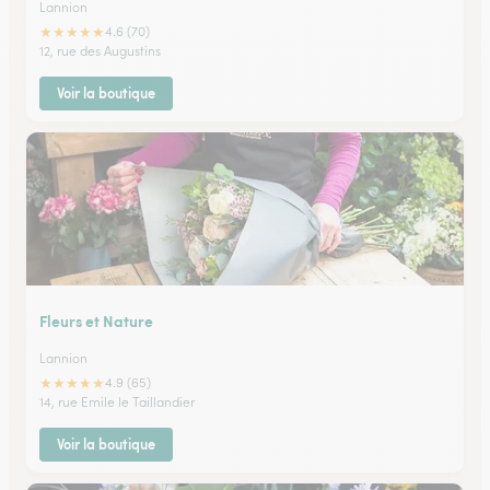
Lannion
★
★
★
★
★
4.6 (70)
12, rue des Augustins
Voir la boutique
Fleurs et Nature
Lannion
★
★
★
★
★
4.9 (65)
14, rue Emile le Taillandier
Voir la boutique