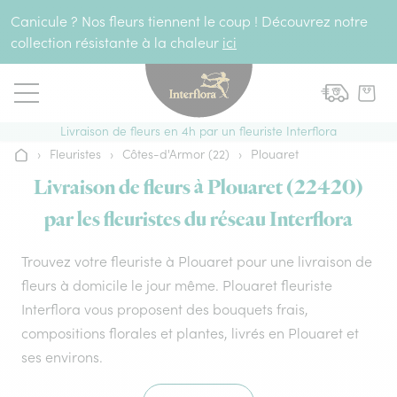
Aller au contenu
Canicule ? Nos fleurs tiennent le coup ! Découvrez notre
collection résistante à la chaleur
ici
Livraison de fleurs en 4h par un fleuriste Interflora
›
Fleuristes
›
Côtes-d'Armor (22)
›
Plouaret
Accueil
Livraison de fleurs à Plouaret (22420)
par les fleuristes du réseau Interflora
Trouvez votre fleuriste à Plouaret pour une livraison de
fleurs à domicile le jour même. Plouaret fleuriste
Interflora vous proposent des bouquets frais,
compositions florales et plantes, livrés en Plouaret et
ses environs.