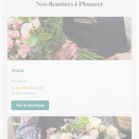
Nos fleuristes à Plouaret
Fleuristes à Plérin
Atipiik
Ploulec'h
★
★
★
★
★
4.8 (94)
ZA Bel Air Sud
Voir la boutique