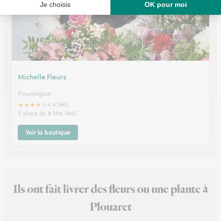
Michelle Fleurs
Ploumagoar
★
★
★
★
★
4.4 (66)
7, place du 8 Mai 1945
Voir la boutique
Ils ont fait livrer des fleurs ou une plante à
Plouaret