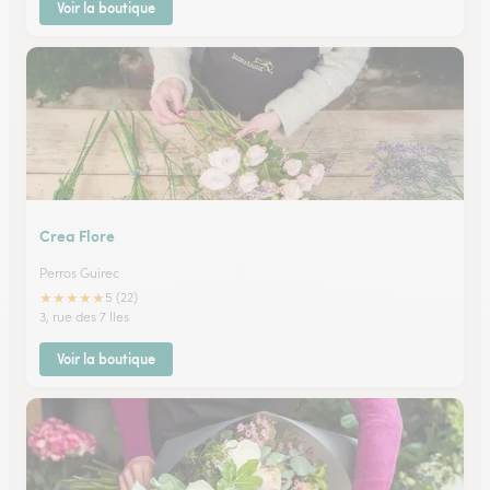
Voir la boutique
Crea Flore
Perros Guirec
★
★
★
★
★
5 (22)
3, rue des 7 Iles
Voir la boutique