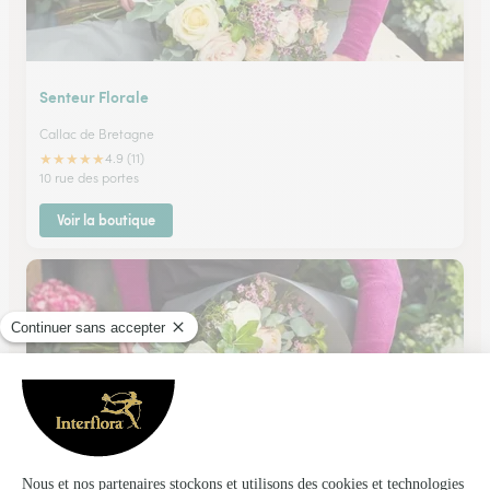
Senteur Florale
Callac de Bretagne
★
★
★
★
★
4.9 (11)
10 rue des portes
Voir la boutique
Mme Meleder
Guingamp