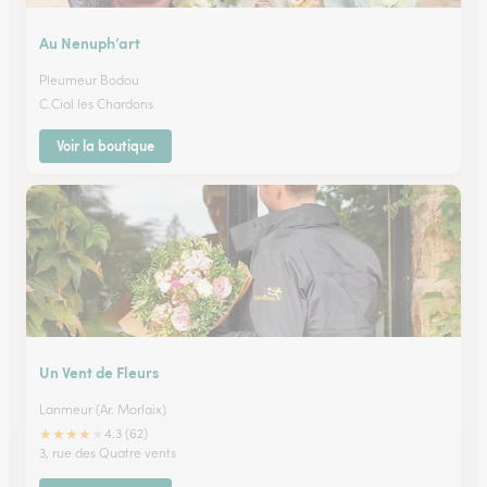
Au Nenuph’art
Pleumeur Bodou
C.Cial les Chardons
Voir la boutique
Un Vent de Fleurs
Lanmeur (Ar. Morlaix)
★
★
★
★
★
4.3 (62)
3, rue des Quatre vents