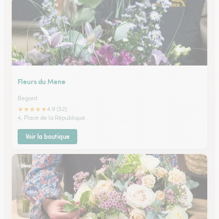
Fleurs du Mene
Begard
★
★
★
★
★
4.9 (52)
4, Place de la République
Voir la boutique