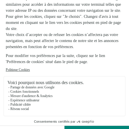
★
★
★
★
★
4.7 (96)
53, rue Notre-Dame
Voir la boutique
Arum
Morlaix
★
★
★
★
★
4.7 (69)
1, place de la Barrière
Voir la boutique