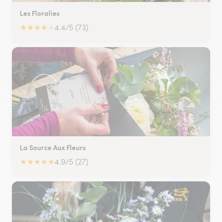
Les Floralies
★
★
★
★
★
4.4/5 (73)
La Source Aux Fleurs
★
★
★
★
★
4.9/5 (27)