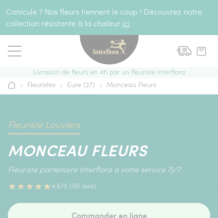
Aller au contenu
Canicule ? Nos fleurs tiennent le coup ! Découvrez notre
collection résistante à la chaleur
ici
Livraison de fleurs en 4h par un fleuriste Interflora
›
Fleuristes
›
Eure (27)
›
Monceau Fleurs
Accueil
Fleuriste Louviers
MONCEAU FLEURS
Fleuriste partenaire Interflora à votre service 7j/7
★
★
★
★
★
4.6/5 (90 avis)
Commander en ligne