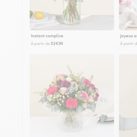
Instant complice
Joyeux a
52€95
À partir de
À partir 