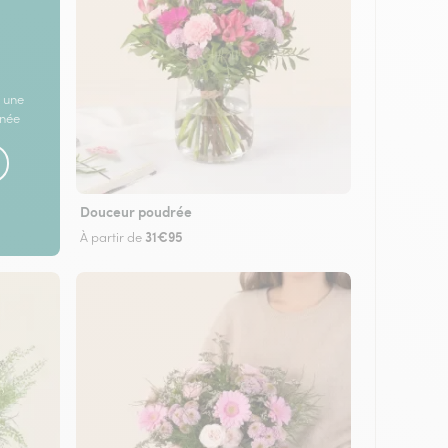
 une
rnée
Douceur poudrée
31€95
À partir de