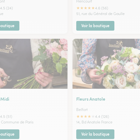
ont
Hericourt
★
★
★
★
★
4.5 (24)
4.6 (56)
rue
51, rue du Général de Gaulle
 boutique
Voir la boutique
 Midi
Fleurs Anatole
Belfort
★
★
★
★
★
4.5 (51)
4.4 (126)
a Commune de Paris
14, Bd Anatole France
 boutique
Voir la boutique