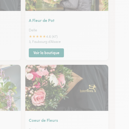
A Fleur de Pot
Delle
★
★
★
★
★
4.6 (47)
3, Faubourg d'Alsace
Voir la boutique
Coeur de Fleurs