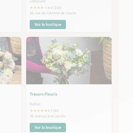
Danjoutin
★
★
★
★
★
4.4 (234)
26, rue du Général de Gaulle
Voir la boutique
Tresors Fleuris
Belfort
★
★
★
★
★
4.7 (81)
36 avenue Jean Jaurès
Voir la boutique