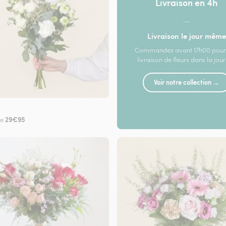
Livraison en 4h
—
Livraison le jour même
Commandez avant 17h00 pour
livraison de fleurs dans la jou
Voir notre collection →
29€95
de