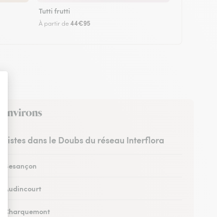
Tutti frutti
44€95
À partir de
s environs
euristes dans le Doubs du réseau Interflora
 à Besançon
 à Audincourt
 à Charquemont