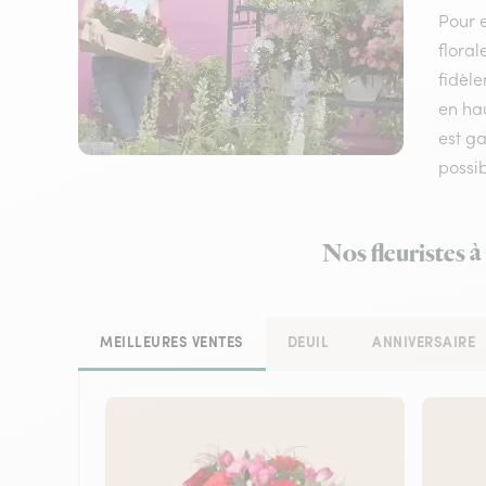
Pour e
floral
fidèle
en hau
est ga
possi
Nos fleuristes 
MEILLEURES VENTES
DEUIL
ANNIVERSAIRE