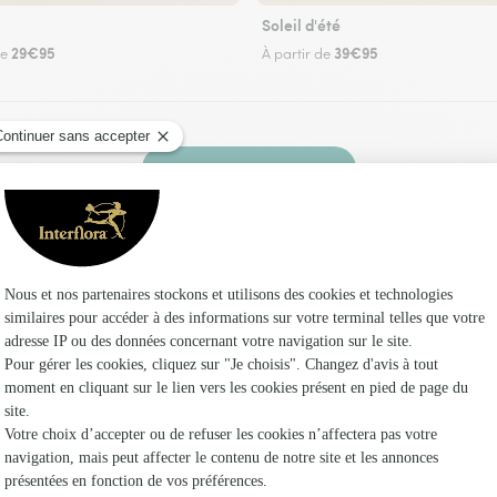
Soleil d'été
29€95
39€95
de
À partir de
Faire livrer des fleurs
n fleuriste Interflora à Dannemarie et dans se
Les fl
Fleuristes
Fleuristes
Fleuristes