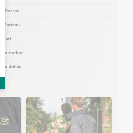
 au Russey
 à Morteau
à Bart
à Pontarlier
 à Valdahon
 à Rougemont
 à Avanne-Aveney