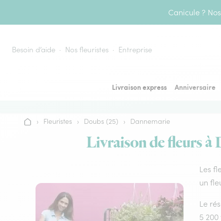
Aller au contenu
Canicule ? Nos 
Besoin d’aide
Nos fleuristes
Entreprise
Livraison express
Anniversaire
›
Fleuristes
›
Doubs (25)
›
Dannemarie
Accueil
Livraison de fleurs à
Les fl
un fle
Le rés
5 200 