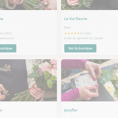
ne
La Vie Fleurie
Bart
★
★
★
★
★
4.3 (155)
4.7 (84)
Seloncourt
6 rue du général De Gaulle
 boutique
Voir la boutique
or
Janyflor