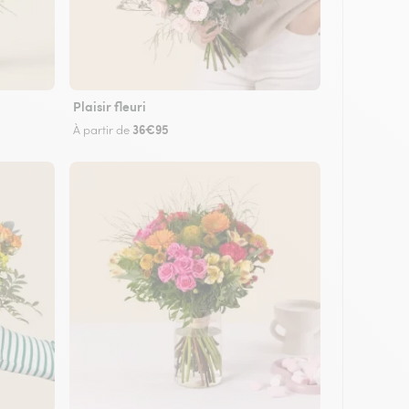
Plaisir fleuri
36€95
À partir de