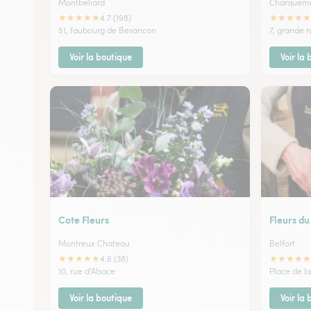
Montbeliard
Charquem
★
★
★
★
★
★
★
★
★
★
4.7 (198)
51, faubourg de Besancon
7, grande 
Voir la boutique
Voir la
Cote Fleurs
Fleurs du
Montreux Chateau
Belfort
★
★
★
★
★
★
★
★
★
★
4.6 (38)
10, rue d'Alsace
Place de l
Voir la boutique
Voir la