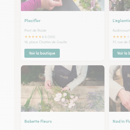
Placiflor
L’eglanti
Pont de Roide
Audincourt
★
★
★
★
★
★
★
★
★
★
4.5 (100)
19, place Charles de Gaulle
77, rue de 
Voir la boutique
Voir la
Babette Fleurs
Nad In Fl