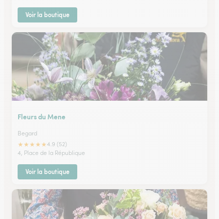
Voir la boutique
Fleurs du Mene
Begard
★
★
★
★
★
4.9 (52)
4, Place de la République
Voir la boutique