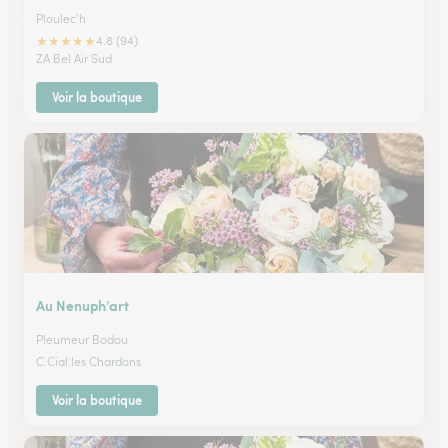
Ploulec'h
★
★
★
★
★
4.8 (94)
ZA Bel Air Sud
Voir la boutique
Au Nenuph’art
Pleumeur Bodou
C.Cial les Chardons
Voir la boutique