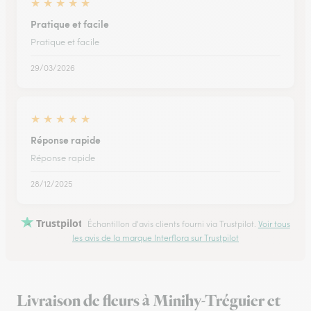
★
★
★
★
★
Pratique et facile
Pratique et facile
29/03/2026
★
★
★
★
★
Réponse rapide
Réponse rapide
28/12/2025
Trustpilot
Échantillon d'avis clients fourni via Trustpilot.
Voir tous
les avis de la marque Interflora sur Trustpilot
Livraison de fleurs à Minihy-Tréguier et