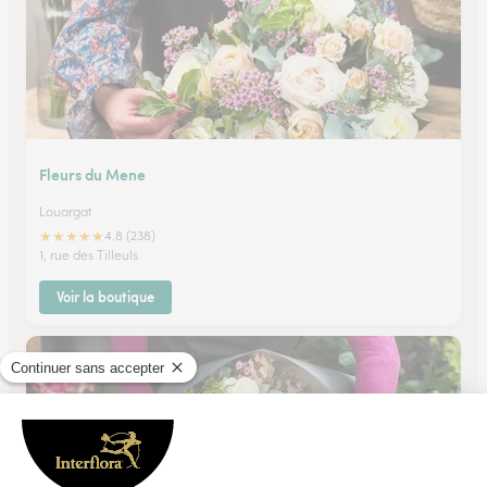
Fleurs du Mene
Louargat
★
★
★
★
★
4.8 (238)
1, rue des Tilleuls
Voir la boutique