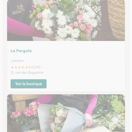
La Pergola
Lannion
★
★
★
★
★
4.6 (70)
12, rue des Augustins
Voir la boutique