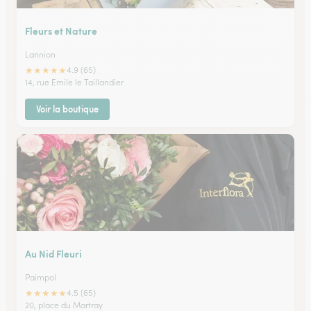
Fleurs et Nature
Lannion
★
★
★
★
★
4.9 (65)
14, rue Emile le Taillandier
Voir la boutique
Au Nid Fleuri
Paimpol
★
★
★
★
★
4.5 (65)
20, place du Martray