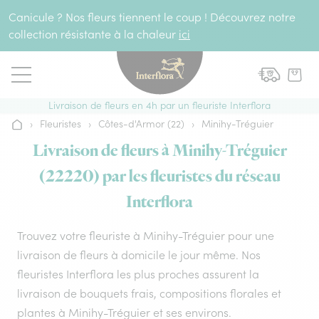
Aller au contenu
Canicule ? Nos fleurs tiennent le coup ! Découvrez notre
collection résistante à la chaleur
ici
Livraison de fleurs en 4h par un fleuriste Interflora
›
Fleuristes
›
Côtes-d'Armor (22)
›
Minihy-Tréguier
Accueil
Livraison de fleurs à Minihy-Tréguier
(22220) par les fleuristes du réseau
Interflora
Trouvez votre fleuriste à Minihy-Tréguier pour une
livraison de fleurs à domicile le jour même. Nos
fleuristes Interflora les plus proches assurent la
livraison de bouquets frais, compositions florales et
plantes à Minihy-Tréguier et ses environs.