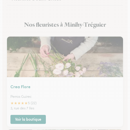
Fleuristes à Saint-Quay-Portrieux
Nos fleuristes à Minihy-Tréguier
Fleuristes à Plérin
Crea Flore
Perros Guirec
★
★
★
★
★
5 (22)
3, rue des 7 Iles
Voir la boutique