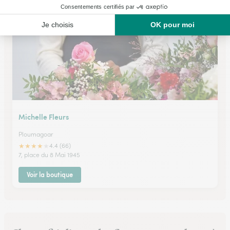
Voir la boutique
Michelle Fleurs
Ploumagoar
★
★
★
★
★
4.4 (66)
7, place du 8 Mai 1945
Voir la boutique