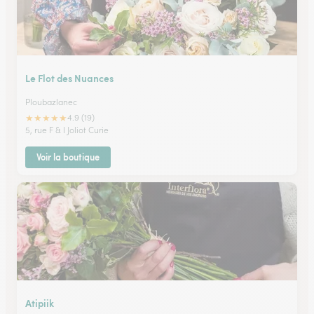
Le Flot des Nuances
Ploubazlanec
★
★
★
★
★
4.9 (19)
5, rue F & I Joliot Curie
Voir la boutique
Atipiik