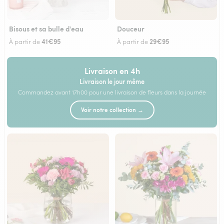
Bisous et sa bulle d'eau
Douceur
41€95
29€95
À partir de
À partir de
Livraison en 4h
Livraison le jour même
Commandez avant 17h00 pour une livraison de fleurs dans la journée
Voir notre collection →