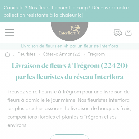
Aller au contenu
Canicule ? Nos fleurs tiennent le coup ! Découvrez notre
collection résistante à la chaleur
ici
Livraison de fleurs en 4h par un fleuriste Interflora
›
Fleuristes
›
Côtes-d'Armor (22)
›
Trégrom
Accueil
Livraison de fleurs à Trégrom (22420)
par les fleuristes du réseau Interflora
Trouvez votre fleuriste à Trégrom pour une livraison de
fleurs à domicile le jour même. Nos fleuristes Interflora
les plus proches assurent la livraison de bouquets frais,
compositions florales et plantes à Trégrom et ses
environs.