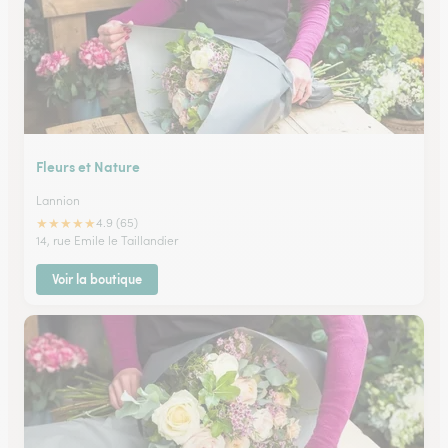
Fleurs et Nature
Lannion
★
★
★
★
★
4.9 (65)
14, rue Emile le Taillandier
Voir la boutique