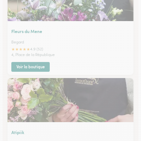
Fleurs du Mene
Begard
★
★
★
★
★
4.9 (52)
4, Place de la République
Voir la boutique
Atipiik