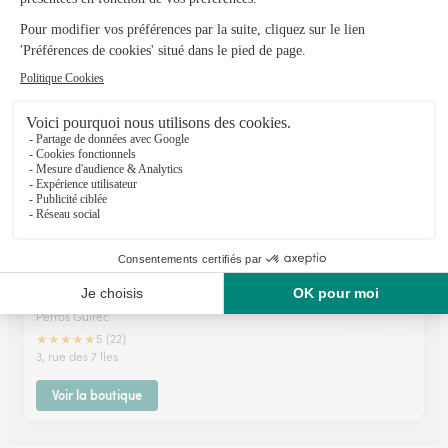
★
★
★
★
★
4.3 (62)
3, rue des Quatre vents
Voir la boutique
Crea Flore
Perros Guirec
★
★
★
★
★
5 (22)
3, rue des 7 Iles
Voir la boutique