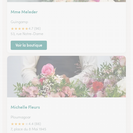
Mme Meleder
Guingamp
★
★
★
★
★
4.7 (96)
53, rue Notre-Dame
Voir la boutique
Michelle Fleurs
Ploumagoar
★
★
★
★
★
4.4 (66)
7, place du 8 Mai 1945