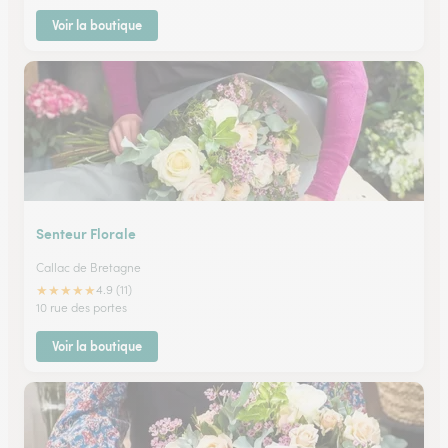
Voir la boutique
Senteur Florale
Callac de Bretagne
★
★
★
★
★
4.9 (11)
10 rue des portes
Voir la boutique