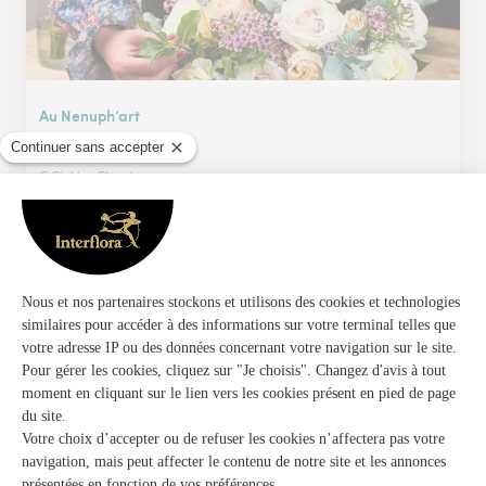
Au Nenuph’art
Pleumeur Bodou
C.Cial les Chardons
Voir la boutique
Un Vent de Fleurs
Lanmeur (Ar. Morlaix)