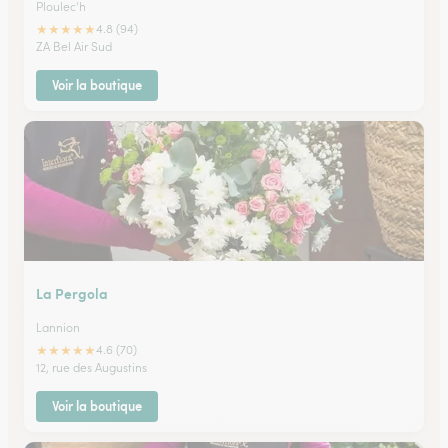
Ploulec'h
★
★
★
★
★
4.8 (94)
ZA Bel Air Sud
Voir la boutique
La Pergola
Lannion
★
★
★
★
★
4.6 (70)
12, rue des Augustins
Voir la boutique