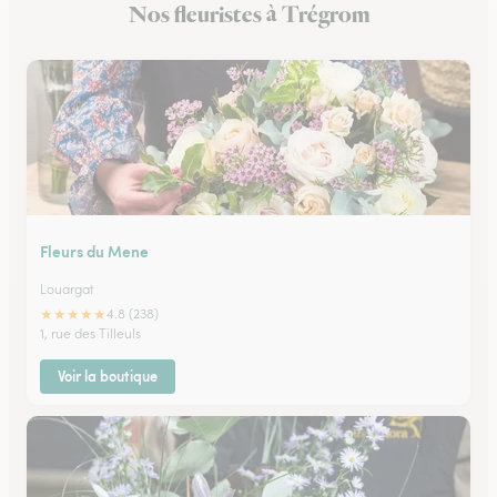
Nos fleuristes à Trégrom
Fleuristes à Plérin
Fleurs du Mene
Louargat
★
★
★
★
★
4.8 (238)
1, rue des Tilleuls
Voir la boutique