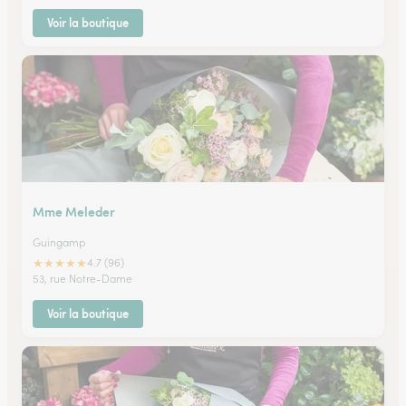
Voir la boutique
Mme Meleder
Guingamp
★
★
★
★
★
4.7 (96)
53, rue Notre-Dame
Voir la boutique