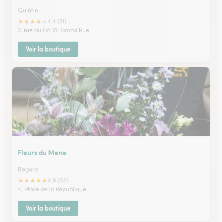
Quintin
★
★
★
★
★
4.4 (21)
2, rue au Lin 10, Grand'Rue
Voir la boutique
Fleurs du Mene
Begard
★
★
★
★
★
4.9 (52)
4, Place de la République
Voir la boutique