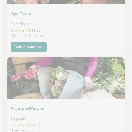
Oya Fleurs
Saint Brieuc
★
★
★
★
★
4.4 (126)
103, rue de Tregueux
Voir la boutique
Au Jardin D’azylis
Tregueux
★
★
★
★
★
4.8 (60)
11 rue de moncontour