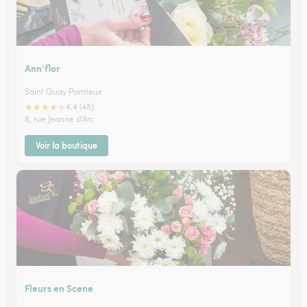
Ann’flor
Saint Quay Portrieux
★
★
★
★
★
4.4 (48)
8, rue Jeanne d'Arc
Voir la boutique
Fleurs en Scene