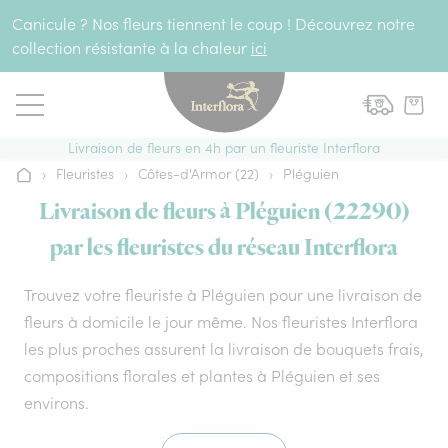
Aller au contenu
Canicule ? Nos fleurs tiennent le coup ! Découvrez notre
collection résistante à la chaleur
ici
Livraison de fleurs en 4h par un fleuriste Interflora
›
Fleuristes
›
Côtes-d'Armor (22)
›
Pléguien
Accueil
Livraison de fleurs à Pléguien (22290)
par les fleuristes du réseau Interflora
Trouvez votre fleuriste à Pléguien pour une livraison de
fleurs à domicile le jour même. Nos fleuristes Interflora
les plus proches assurent la livraison de bouquets frais,
compositions florales et plantes à Pléguien et ses
environs.