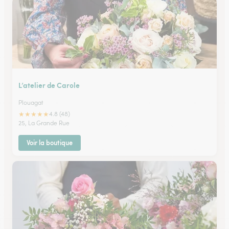
L’atelier de Carole
Plouagat
★
★
★
★
★
4.8 (48)
25, La Grande Rue
Voir la boutique