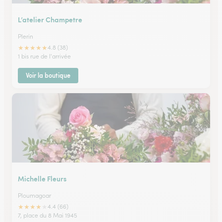
L’atelier Champetre
Plerin
★
★
★
★
★
4.8 (38)
1 bis rue de l'arrivée
Voir la boutique
Michelle Fleurs
Ploumagoar
★
★
★
★
★
4.4 (66)
7, place du 8 Mai 1945