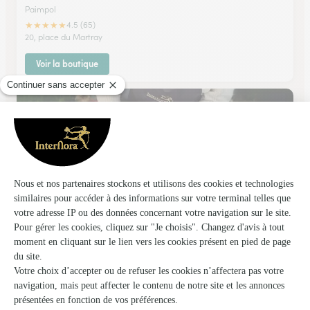
Paimpol
★
★
★
★
★
4.5 (65)
20, place du Martray
Voir la boutique
Aux Fleurs D’amandine
Saint Brieuc
★
★
★
★
★
4.3 (4)
1, rue de la Croix au Chat
Voir la boutique