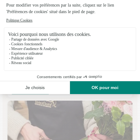
Le Flot des Nuances
Ploubazlanec
★
★
★
★
★
4.9 (19)
5, rue F & I Joliot Curie
Voir la boutique