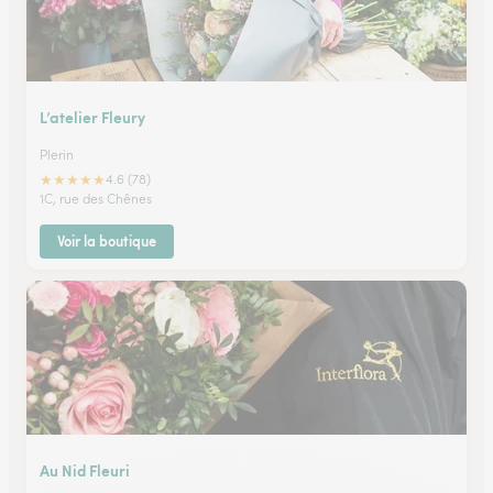
L’atelier Fleury
Plerin
★
★
★
★
★
4.6 (78)
1C, rue des Chênes
Voir la boutique
Au Nid Fleuri