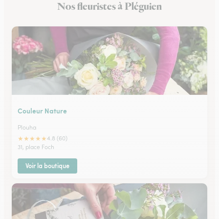
Nos fleuristes à Pléguien
Fleuristes à Plérin
Couleur Nature
Plouha
★
★
★
★
★
4.8 (60)
31, place Foch
Voir la boutique