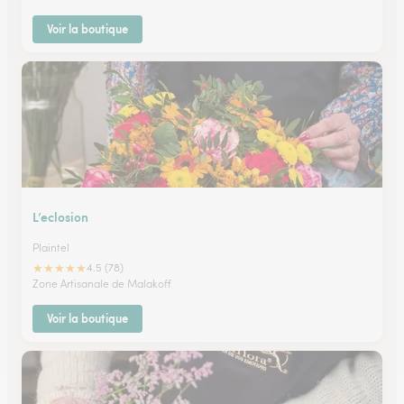
Voir la boutique
L’eclosion
Plaintel
★
★
★
★
★
4.5 (78)
Zone Artisanale de Malakoff
Voir la boutique