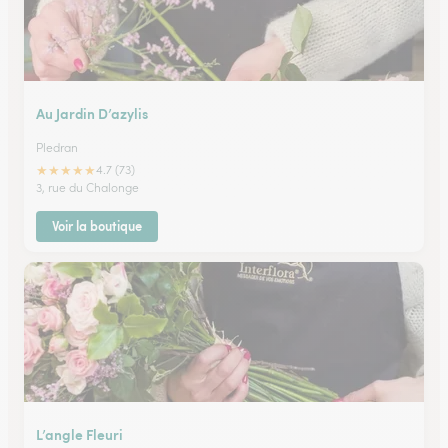
Au Jardin D’azylis
Pledran
★
★
★
★
★
4.7 (73)
3, rue du Chalonge
Voir la boutique
L’angle Fleuri