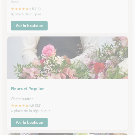
Binic
★
★
★
★
★
4.5 (14)
6, place de l'Eglise
Voir la boutique
Fleurs et Papillon
Chatelaudren
★
★
★
★
★
4.8 (52)
4 place de la république
Voir la boutique