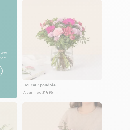
 une
rnée
Douceur poudrée
31€95
À partir de