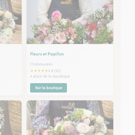
Fleurs et Papillon
Chatelaudren
★
★
★
★
★
4.8 (52)
4 place de la république
Voir la boutique