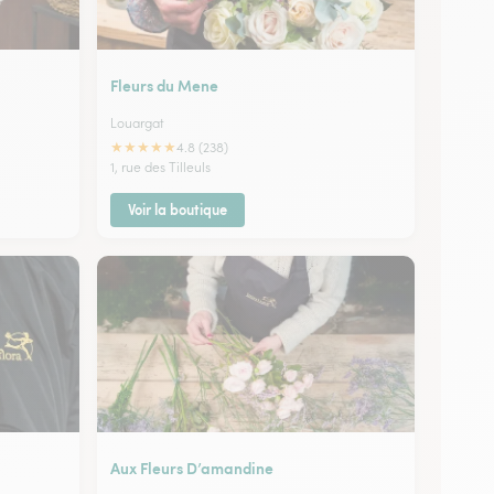
Fleurs du Mene
Louargat
★
★
★
★
★
4.8 (238)
1, rue des Tilleuls
Voir la boutique
Aux Fleurs D’amandine