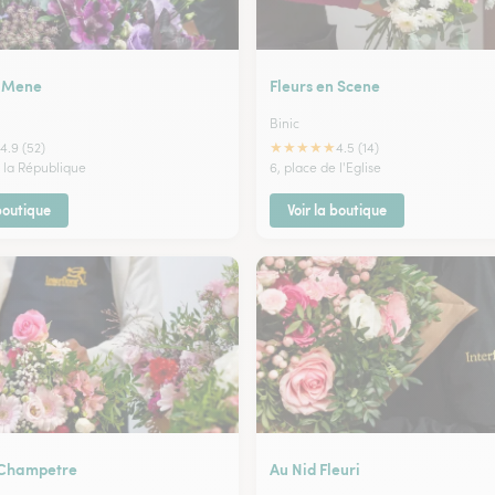
u Mene
Fleurs en Scene
Binic
★
★
★
★
★
4.9 (52)
4.5 (14)
e la République
6, place de l'Eglise
 boutique
Voir la boutique
r Champetre
Au Nid Fleuri