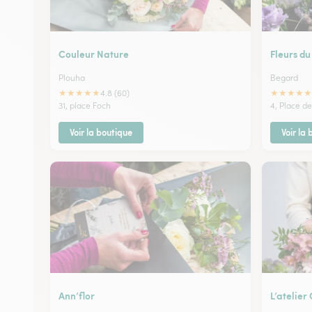
Couleur Nature
Fleurs d
Plouha
Begard
★
★
★
★
★
★
★
★
★
★
4.8 (60)
31, place Foch
4, Place d
Voir la boutique
Voir la
Ann’flor
L’atelie