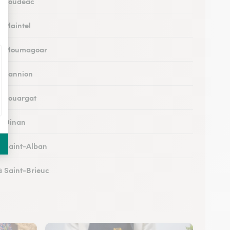
 à Loudéac
à Plaintel
 à Ploumagoar
 à Lannion
 à Louargat
 à Dinan
 à Saint-Alban
 à Saint-Brieuc
 à Saint-Quay-Portrieux
à Plérin