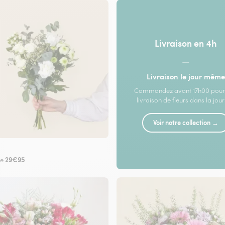
Livraison en 4h
—
Livraison le jour même
Commandez avant 17h00 pour
livraison de fleurs dans la jou
Voir notre collection →
29€95
de