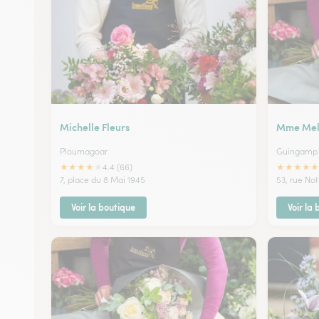
Michelle Fleurs
Mme Mel
Ploumagoar
Guingamp
★
★
★
★
★
★
★
★
★
★
4.4 (66)
7, place du 8 Mai 1945
53, rue N
Voir la boutique
Voir la