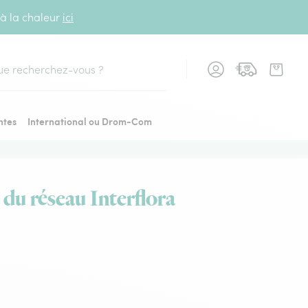
 à la chaleur
ici
cher
ntes
International ou Drom-Com
 du réseau Interflora