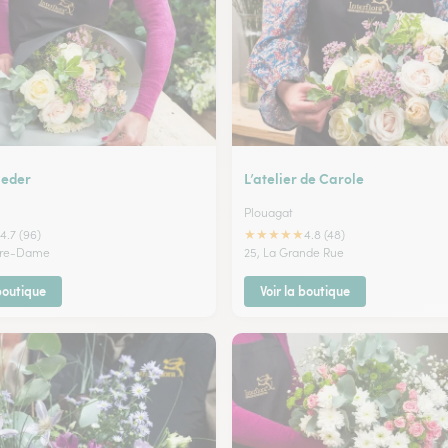
eder
L’atelier de Carole
Plouagat
★
★
★
★
★
4.7 (96)
4.8 (48)
otre-Dame
25, La Grande Rue
 boutique
Voir la boutique