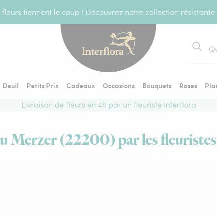
fleurs tiennent le coup ! Découvrez notre collection résistante
Recher
Deuil
Petits Prix
Cadeaux
Occasions
Bouquets
Roses
Pla
Livraison de fleurs en 4h par un fleuriste Interflora
au Merzer (22200) par les fleuristes