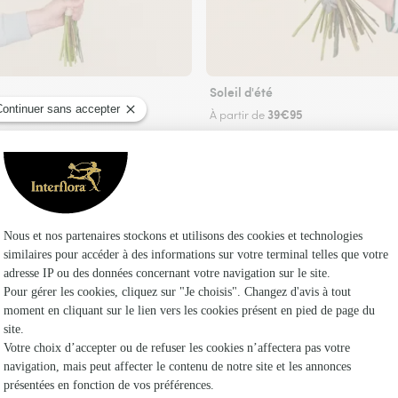
Soleil d'été
29€95
39€95
de
À partir de
Faire livrer des fleurs
 un fleuriste Interflora au Merzer et dans ses 
Les fleuris
Interflora