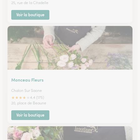
25, rue de la Citadelle
Voir la boutique
Monceau Fleurs
Chalon Sur Saone
★
★
★
★
★
4.4 (175)
20, place de Beaune
Voir la boutique