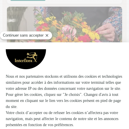
A Fleur D’eau
Gergy
★
★
★
★
★
4.6 (39)
6, place Mugnier
Voir la boutique