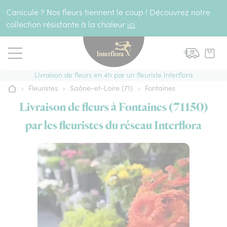
Aller au contenu
Canicule ? Nos fleurs tiennent le coup ! Découvrez notre
collection résistante à la chaleur
ici
Livraison de fleurs en 4h par un fleuriste Interflora
›
Fleuristes
›
Saône-et-Loire (71)
›
Fontaines
Accueil
Livraison de fleurs à Fontaines (71150)
par les fleuristes du réseau Interflora