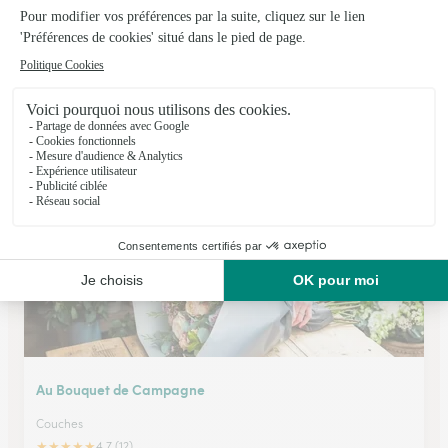
La Rose D’or
Meursault
★
★
★
★
★
4.7 (47)
Route d'Auxey
Voir la boutique
Au Bouquet de Campagne
Couches
★
★
★
★
★
4.7 (12)