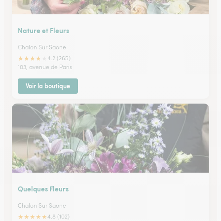
Nature et Fleurs
Chalon Sur Saone
★
★
★
★
★
4.2 (265)
103, avenue de Paris
Voir la boutique
Quelques Fleurs
Chalon Sur Saone
★
★
★
★
★
4.8 (102)