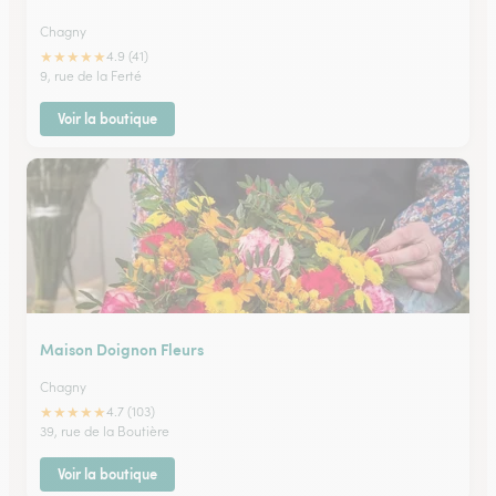
Chagny
★
★
★
★
★
4.9 (41)
9, rue de la Ferté
Voir la boutique
Maison Doignon Fleurs
Chagny
★
★
★
★
★
4.7 (103)
39, rue de la Boutière
Voir la boutique