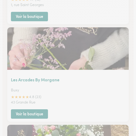
1, rue Saint Georges
Voir la boutique
Les Arcades By Morgane
Buxy
★
★
★
★
★
4.8 (23)
43 Grande Rue
Voir la boutique