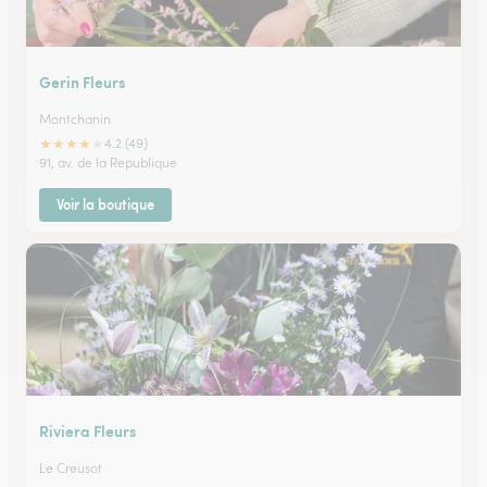
Gerin Fleurs
Montchanin
★
★
★
★
★
4.2 (49)
91, av. de la Republique
Voir la boutique
Riviera Fleurs
Le Creusot