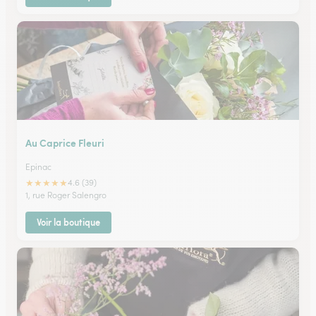
Au Caprice Fleuri
Epinac
★
★
★
★
★
4.6 (39)
1, rue Roger Salengro
Voir la boutique