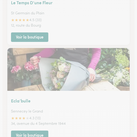
Le Temps D’une Fleur
St Germain du Plain
★
★
★
★
★
4.5 (33)
12, route du Bourg
Voir la boutique
Ecla’bulle
Sennecey le Grand
★
★
★
★
★
4.3 (13)
34, avenue du 4 Septembre 1944
Voir la boutique