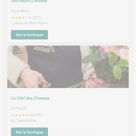
Les Fleurs D’elodie
Saint Remy
★
★
★
★
★
4.3 (77)
1, place du Pont Paron
Voir la boutique
La Clef des Champs
St Marcel
★
★
★
★
★
4.8 (73)
42, Grande Rue
Voir la boutique