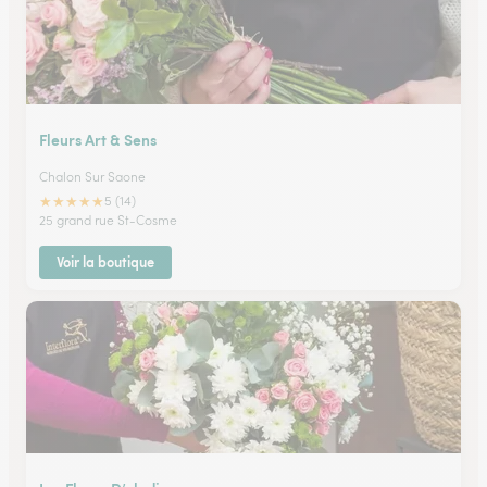
Fleurs Art & Sens
Chalon Sur Saone
★
★
★
★
★
5 (14)
25 grand rue St-Cosme
Voir la boutique