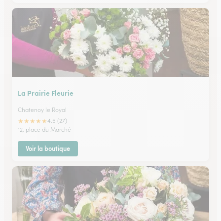
La Prairie Fleurie
Chatenoy le Royal
★
★
★
★
★
4.5 (27)
12, place du Marché
Voir la boutique