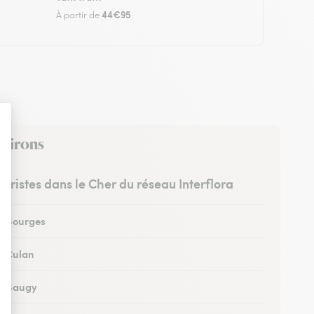
44€95
À partir de
nvirons
euristes dans le Cher du réseau Interflora
 à Bourges
 à Culan
 à Baugy