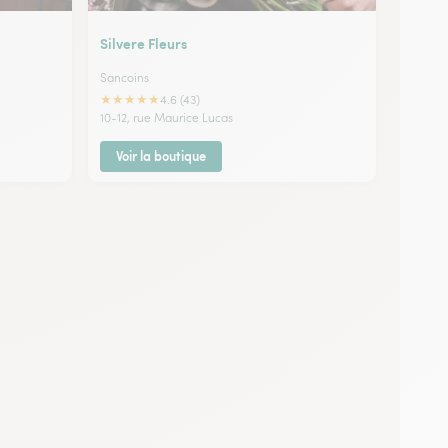
Silvere Fleurs
Sancoins
★
★
★
★
★
4.6 (43)
10-12, rue Maurice Lucas
Voir la boutique