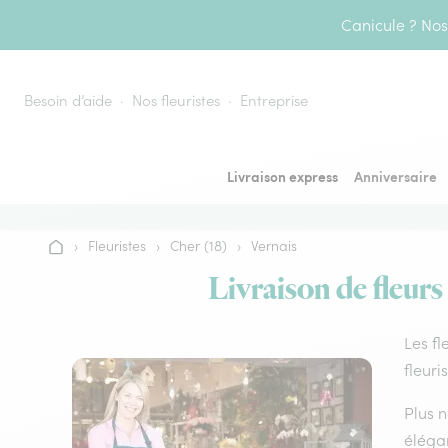
Aller au contenu
Canicule ? Nos 
Besoin d’aide
Nos fleuristes
Entreprise
Livraison express
Anniversaire
›
Fleuristes
›
Cher (18)
›
Vernais
Accueil
Livraison de fleurs
Les fl
fleuri
Plus n
élégan