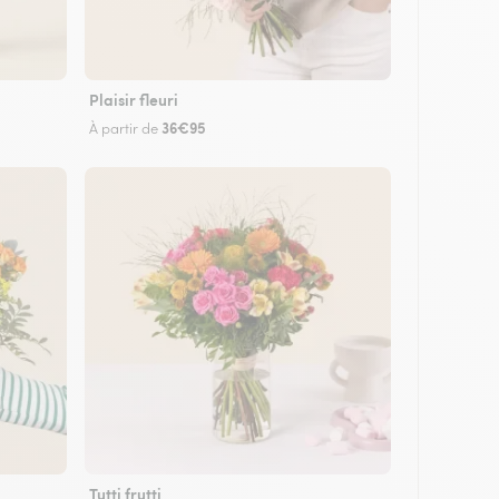
Plaisir fleuri
36€95
À partir de
Tutti frutti