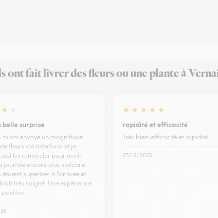
ls ont fait livrer des fleurs ou une plante à Verna
★
★
★
★
★
★
★
 belle surprise
rapidité et efficacité
 m’ont envoyé un magnifique
Très bien: efficacité et rapidité
e fleurs via Interflora et je
aussi les remercier pour avoir
25/12/2025
 journée encore plus spéciale.
s étaient superbes à l’arrivée et
blait très soigné. Une expérience
 positive.
026