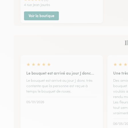
4 rue Jean Jaurès
Voir la boutique
I
★
★
★
★
★
★
★
★
Le bouquet est arrivé au jour J donc…
Une très
Le bouquet est arrivé au jour J donc très
Des amis
contente que la personne est reçue à
bouquet d
temps le bouquet de roses.
voulais 
rendu ma
05/01/2026
Les fleur
tout sem
vraiment
06/05/2