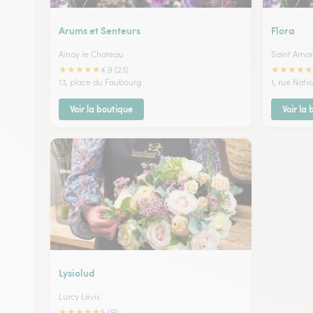
Arums et Senteurs
Flora
Ainay le Chateau
Saint Ama
★
★
★
★
★
★
★
★
★
★
4.9 (23)
13, place du Faubourg
1, rue Nati
Voir la boutique
Voir la
Lysiolud
Lurcy Levis
★
★
★
★
★
5 (9)