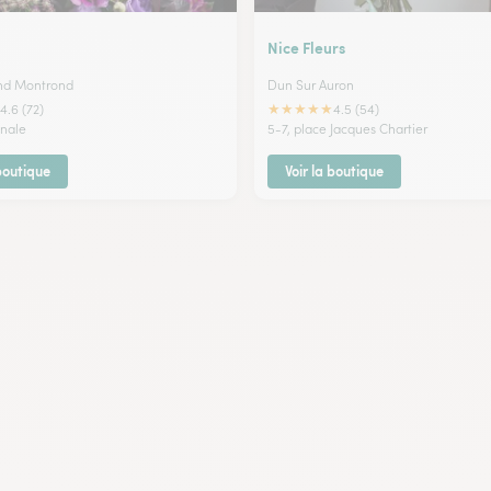
Nice Fleurs
nd Montrond
Dun Sur Auron
★
★
★
★
★
4.6 (72)
4.5 (54)
onale
5-7, place Jacques Chartier
 boutique
Voir la boutique