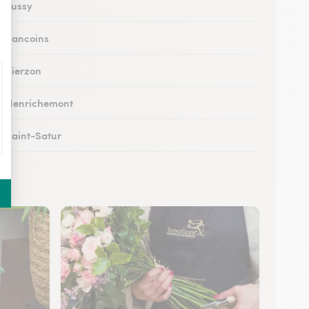
à Fussy
 à Sancoins
à Vierzon
 à Henrichemont
à Saint-Satur
 à Saint-Florent-sur-Cher
 à Mehun-sur-Yèvre