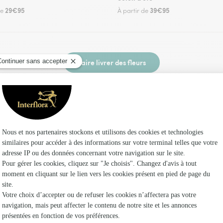
29€95
39€95
de
À partir de
Faire livrer des fleurs
z un fleuriste Interflora à Vernais et dans ses e
Les fl
Fleuristes
Fleuristes
Fleuristes