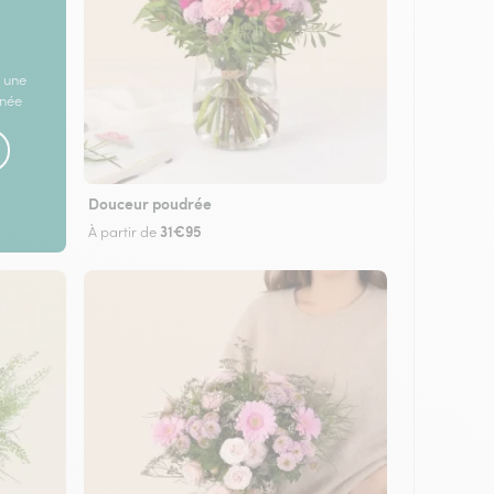
 une
rnée
Douceur poudrée
31€95
À partir de