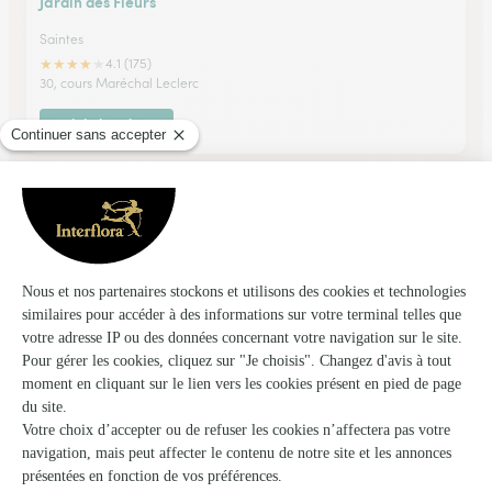
Jardin des Fleurs
Saintes
★
★
★
★
★
4.1 (175)
30, cours Maréchal Leclerc
Voir la boutique
L’atelier Maguy Fleurs
Saintes
★
★
★
★
★
4.5 (31)
16, avenue Gambetta
Voir la boutique