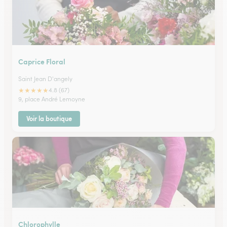
Caprice Floral
Saint Jean D'angely
★
★
★
★
★
4.8 (67)
9, place André Lemoyne
Voir la boutique
Chlorophylle