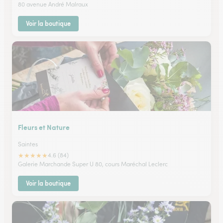
80 avenue André Malraux
Voir la boutique
Fleurs et Nature
Saintes
★
★
★
★
★
4.6 (84)
Galerie Marchande Super U 80, cours Maréchal Leclerc
Voir la boutique