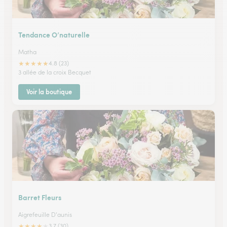
Tendance O’naturelle
Matha
★
★
★
★
★
4.8 (23)
3 allée de la croix Becquet
Voir la boutique
Barret Fleurs
Aigrefeuille D'aunis
★
★
★
★
★
3.7 (30)