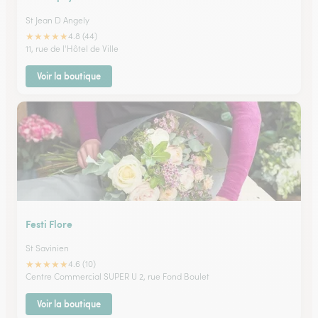
St Jean D Angely
★
★
★
★
★
4.8 (44)
11, rue de l'Hôtel de Ville
Voir la boutique
Festi Flore
St Savinien
★
★
★
★
★
4.6 (10)
Centre Commercial SUPER U 2, rue Fond Boulet
Voir la boutique