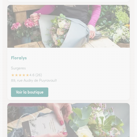
Floralys
Surgeres
★
★
★
★
★
4.6 (26)
89, rue Audry de Puyravault
Voir la boutique