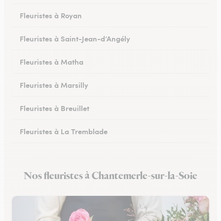
Fleuristes à Royan
Fleuristes à Saint-Jean-d’Angély
Fleuristes à Matha
Fleuristes à Marsilly
Fleuristes à Breuillet
Fleuristes à La Tremblade
Fleuristes à Jonzac
Nos fleuristes à Chantemerle-sur-la-Soie
Fleuristes à Montendre