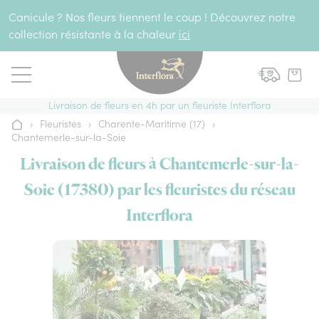
Aller au contenu
Canicule ? Nos fleurs tiennent le coup ! Découvrez notre
collection résistante à la chaleur
ici
Livraison de fleurs en 4h par un fleuriste Interflora
›
Fleuristes
›
Charente-Maritime (17)
›
Accueil
Chantemerle-sur-la-Soie
Livraison de fleurs à Chantemerle-sur-la-
Soie (17380) par les fleuristes du réseau
Interflora