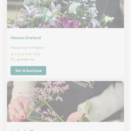
Maison Grelard
Mauze Sur le Mignon
★
★
★
★
★
4.7 (59)
110, grande rue
Voir la boutique