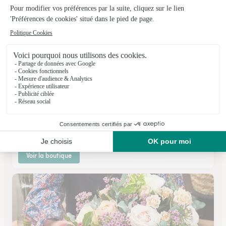
Atelier des Fleurs
Rochefort
★
★
★
★
★
4.4 (111)
33 avenue du docteur Dieras
Voir la boutique