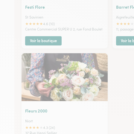
Festi Flore
Barret Fl
St Savinien
Aigrefeuill
★
★
★
★
★
★
★
★
★
★
4.6 (10)
Centre Commercial SUPER U 2, rue Fond Boulet
11, passage
Voir la boutique
Voir la
Fleurs 2000
Niort
★
★
★
★
★
4.3 (24)
37 Rue Henri Sellier