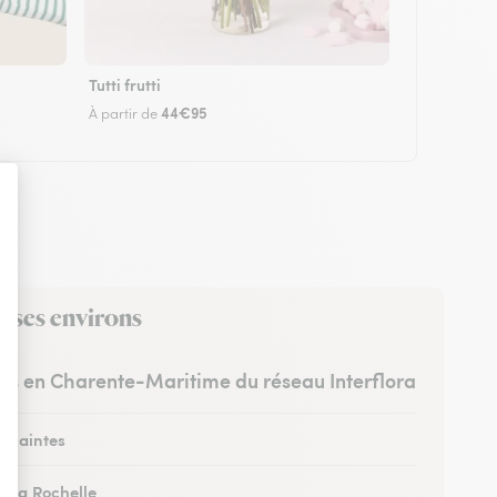
Tutti frutti
44€95
À partir de
s ses environs
stes en Charente-Maritime du réseau Interflora
à Saintes
à La Rochelle