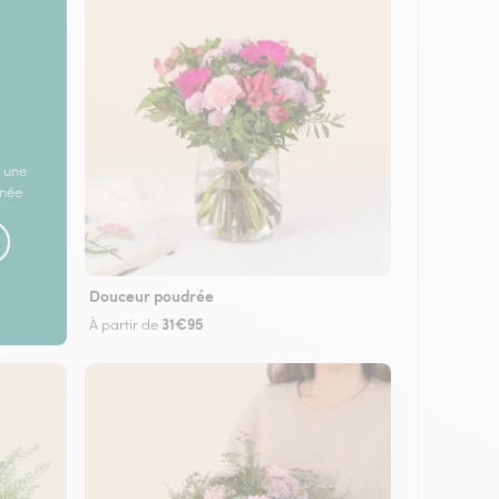
 une
rnée
Douceur poudrée
31€95
À partir de