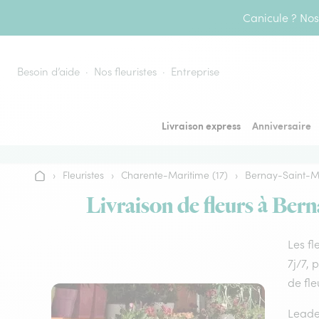
Aller au contenu
Canicule ? Nos 
Besoin d’aide
Nos fleuristes
Entreprise
Livraison express
Anniversaire
›
Fleuristes
›
Charente-Maritime (17)
›
Bernay-Saint-M
Accueil
Livraison de fleurs à Bern
Les fl
7j/7, 
de fle
Leader