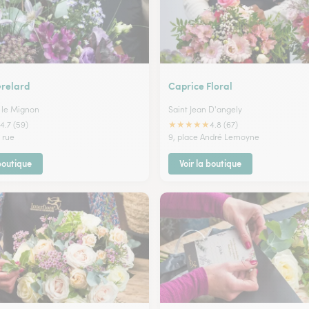
relard
Caprice Floral
 le Mignon
Saint Jean D'angely
★
★
★
★
★
4.7 (59)
4.8 (67)
 rue
9, place André Lemoyne
 boutique
Voir la boutique