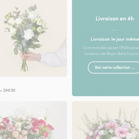
Livraison en 4h
—
Livraison le jour même
Commandez avant 17h00 pour
livraison de fleurs dans la jou
Voir notre collection →
29€95
de