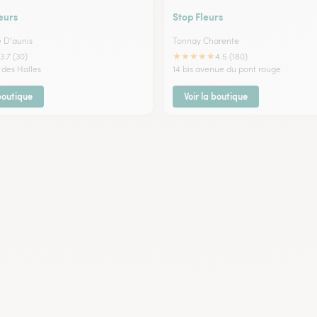
eurs
Stop Fleurs
e D'aunis
Tonnay Charente
★
★
★
★
★
3.7 (30)
4.5 (180)
 des Halles
14 bis avenue du pont rouge
 boutique
Voir la boutique