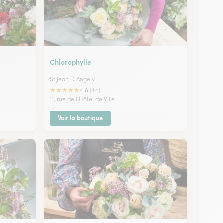
Chlorophylle
St Jean D Angely
★
★
★
★
★
4.8 (44)
11, rue de l'Hôtel de Ville
Voir la boutique