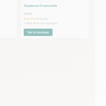
Tendance O’naturelle
Matha
★
★
★
★
★
4.8 (23)
3 allée de la croix Becquet
Voir la boutique