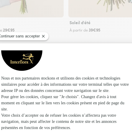
Soleil d'été
29€95
39€95
de
À partir de
Faire livrer des fleurs
euriste Interflora à Bernay-Saint-Martin et dan
Les fleuri
Fleuristes 
Fleuristes 