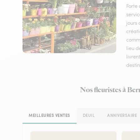
Forte 
servic
jours 
créati
comman
lieu 
livren
destin
Nos fleuristes à Ber
MEILLEURES VENTES
DEUIL
ANNIVERSAIRE