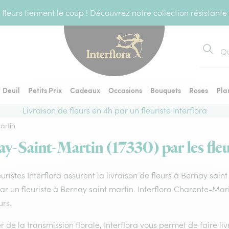
fleurs tiennent le coup ! Découvrez notre collection résistante
Recher
Deuil
Petits Prix
Cadeaux
Occasions
Bouquets
Roses
Pla
Livraison de fleurs en 4h par un fleuriste Interflora
artin
ay-Saint-Martin (17330) par les fleu
euristes Interflora assurent la livraison de fleurs à Bernay sai
par un fleuriste à Bernay saint martin. Interflora Charente-Ma
urs.
 de la transmission florale, Interflora vous permet de faire li