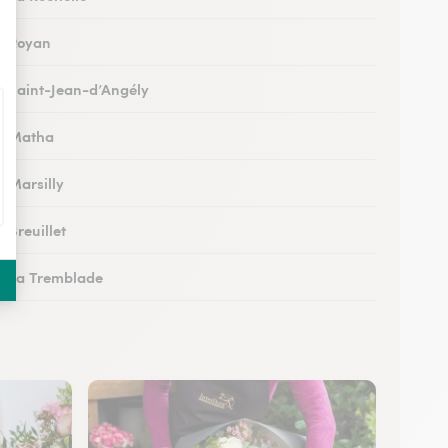
 à Royan
 à Saint-Jean-d’Angély
 à Matha
à Marsilly
à Breuillet
 à La Tremblade
 à Jonzac
 à Montendre