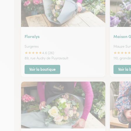
Floralys
Maison G
Surgeres
Mauze Sur
★
★
★
★
★
★
★
★
★
★
4.6 (26)
89, rue Audry de Puyravault
110, grande
Voir la boutique
Voir la