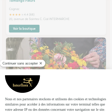
Tamango Fleurs
Cognac
★
★
★
★
★
4.4 (68)
20, avenue de Saintes C. Cial INTERMARCHE
Voir la boutique
Tout Un Art
Cognac
54 boulevard Denfert Rochereau
Voir la boutique