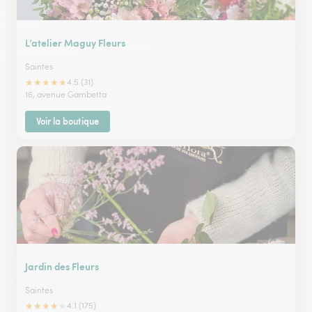
L’atelier Maguy Fleurs
Saintes
★
★
★
★
★
4.5 (31)
16, avenue Gambetta
Voir la boutique
Jardin des Fleurs
Saintes
★
★
★
★
★
4.1 (175)