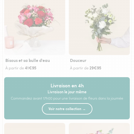
Bisous et sa bulle d'eau
Douceur
41€95
29€95
À partir de
À partir de
Livraison en 4h
Livraison le jour même
Commandez avant 17h00 pour une livraison de fleurs dans la journée
Voir notre collection →