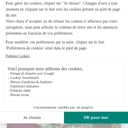
Boule de Mousse
Cognac
★
★
★
★
★
3.8 (70)
26, allée de la Corderie
Voir la boutique