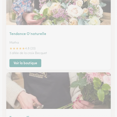
Tendance O’naturelle
Matha
★
★
★
★
★
4.8 (23)
3 allée de la croix Becquet
Voir la boutique