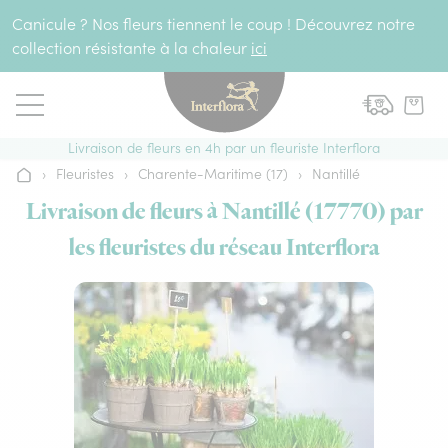
Aller au contenu
Canicule ? Nos fleurs tiennent le coup ! Découvrez notre
collection résistante à la chaleur
ici
Livraison de fleurs en 4h par un fleuriste Interflora
›
Fleuristes
›
Charente-Maritime (17)
›
Nantillé
Accueil
Livraison de fleurs à Nantillé (17770) par
les fleuristes du réseau Interflora