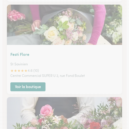
Festi Flore
St Savinien
★
★
★
★
★
4.6 (10)
Centre Commercial SUPER U 2, rue Fond Boulet
Voir la boutique