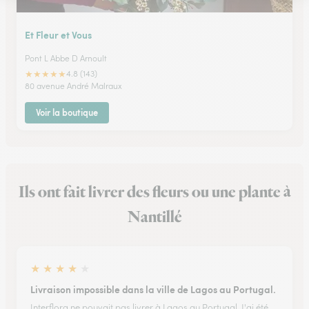
Et Fleur et Vous
Pont L Abbe D Arnoult
★
★
★
★
★
4.8 (143)
80 avenue André Malraux
Voir la boutique
Ils ont fait livrer des fleurs ou une plante à
Nantillé
★
★
★
★
★
Livraison impossible dans la ville de Lagos au Portugal.
Interflora ne pouvait pas livrer à Lagos au Portugal. J'ai été