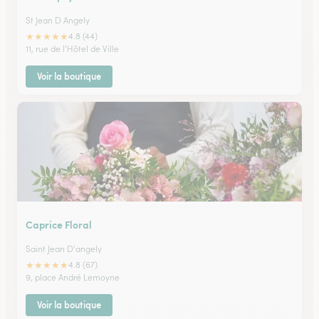
St Jean D Angely
★
★
★
★
★
4.8 (44)
11, rue de l'Hôtel de Ville
Voir la boutique
Caprice Floral
Saint Jean D'angely
★
★
★
★
★
4.8 (67)
9, place André Lemoyne
Voir la boutique