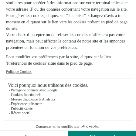
Commande facile à passer et livraison respectée
16/04/2026
★
★
★
★
★
rien a dire tres bien beaux travail
rien a dire tres bien beaux travail
04/05/2026
★
★
★
★
★
Service de qualité et de confiance
Service de qualité et de confiance. Je recommande.
15/01/2026