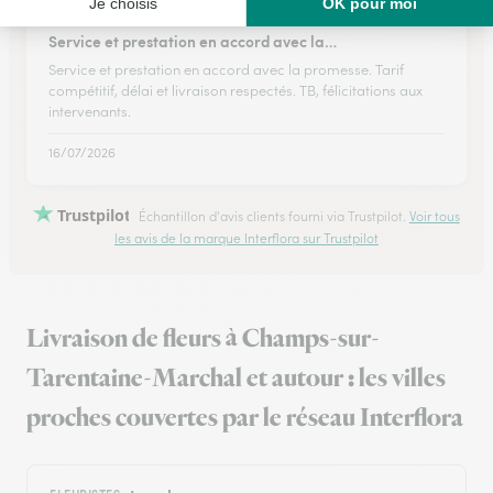
★
★
★
★
★
Service et prestation en accord avec la…
Service et prestation en accord avec la promesse. Tarif
compétitif, délai et livraison respectés. TB, félicitations aux
intervenants.
16/07/2026
Trustpilot
Échantillon d'avis clients fourni via Trustpilot.
Voir tous
les avis de la marque Interflora sur Trustpilot
Livraison de fleurs à Champs-sur-
Tarentaine-Marchal et autour : les villes
proches couvertes par le réseau Interflora