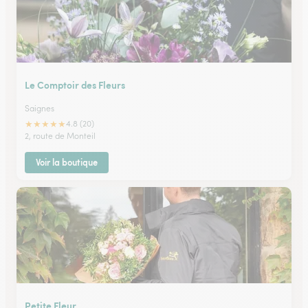
Le Comptoir des Fleurs
Saignes
★
★
★
★
★
4.8 (20)
2, route de Monteil
Voir la boutique
Petite Fleur