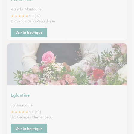
Riom Es Montagnes
★
★
★
★
★
4.6 (37)
2, avenue de la Republique
Voir la boutique
Eglantine
La Bourboule
★
★
★
★
★
4.8 (49)
Bd, Georges Clémenceau
Voir la boutique