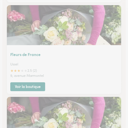
Fleurs de France
Ussel
★
★
★
★
★
2.5 (2)
9, avenue Marmontel
Voir la boutique