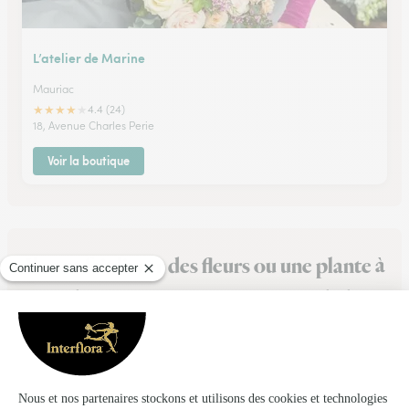
L’atelier de Marine
Mauriac
★
★
★
★
★
4.4 (24)
18, Avenue Charles Perie
Voir la boutique
Ils ont fait livrer des fleurs ou une plante à
Champs-sur-Tarentaine-Marchal
★
★
★
★
★
Commande facile à passer et livraison…