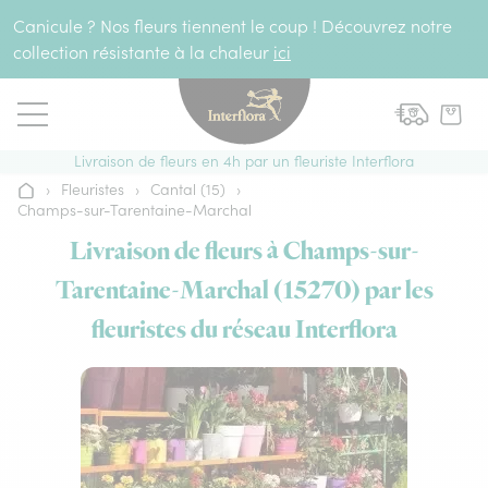
Aller au contenu
Canicule ? Nos fleurs tiennent le coup ! Découvrez notre
collection résistante à la chaleur
ici
Livraison de fleurs en 4h par un fleuriste Interflora
›
Fleuristes
›
Cantal (15)
›
Accueil
Champs-sur-Tarentaine-Marchal
Livraison de fleurs à Champs-sur-
Tarentaine-Marchal (15270) par les
fleuristes du réseau Interflora