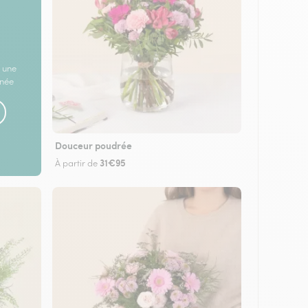
 une
rnée
Douceur poudrée
31€95
À partir de