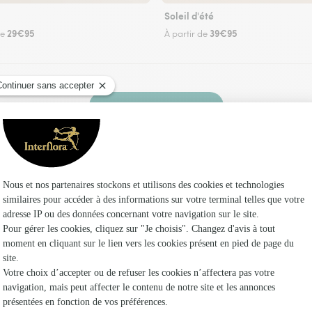
Soleil d'été
29€95
39€95
de
À partir de
Faire livrer des fleurs
uriste Interflora à Saint-Bonnet-près-Bort et da
Les f
Fleuristes 
Fleuristes 
Fleuristes