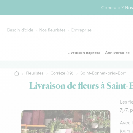
Aller au contenu
Canicule ? Nos 
Besoin d’aide
Nos fleuristes
Entreprise
Livraison express
Anniversaire
›
Fleuristes
›
Corrèze (19)
›
Saint-Bonnet-près-Bort
Accueil
Livraison de fleurs à Saint-
Les fl
7j/7, 
Avec I
jours 