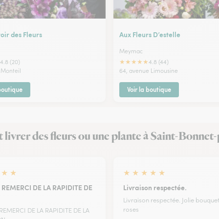
ir des Fleurs
Aux Fleurs D’estelle
Meymac
★
★
★
★
★
4.8 (20)
4.8 (44)
 Monteil
64, avenue Limousine
 boutique
Voir la boutique
it livrer des fleurs ou une plante à Saint-Bonne
★
★
★
★
★
★
★
 REMERCI DE LA RAPIDITE DE
Livraison respectée.
Livraison respectée. Jolie bouque
roses
 REMERCI DE LA RAPIDITE DE LA