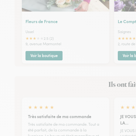
Fleurs de France
Le Compto
Ussel
Saignes
★
★
★
★
★
★
★
★
★
★
2.5 (2)
9, avenue Marmontel
2, route de
Voir la boutique
Voir la
Ils ont fa
★
★
★
★
★
★
★
★
Très satisfaite de ma commande
JE VOUS
LA…
Très satisfaite de ma commande. Tout a
été parfait, de la commande à la
JE VOUS
livraison. Le bouquet était magnifique et