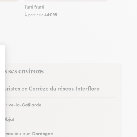
Tutti frutti
44€95
À partir de
ns ses environs
leuristes en Corrèze du réseau Interflora
à Brive-la-Gaillarde
à Objat
 à Beaulieu-sur-Dordogne