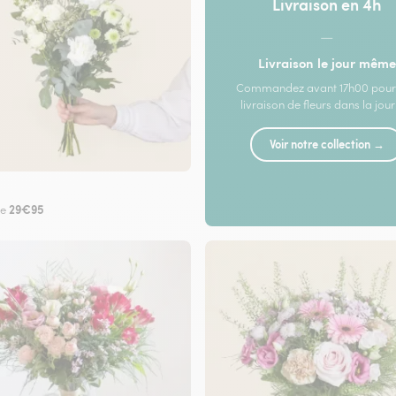
Livraison en 4h
—
Livraison le jour même
Commandez avant 17h00 pour
livraison de fleurs dans la jou
Voir notre collection →
29€95
de