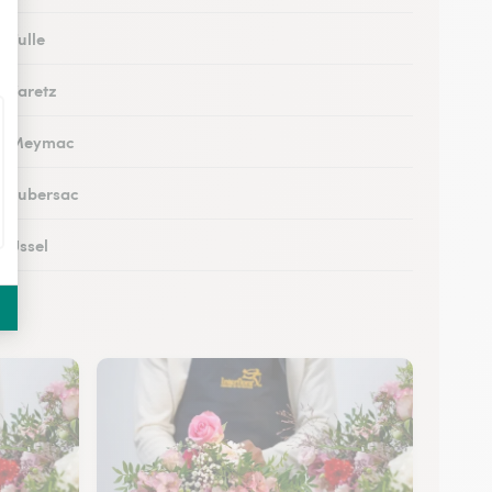
à Tulle
à Varetz
s à Meymac
 à Lubersac
à Ussel
à Allassac
 à Treignac