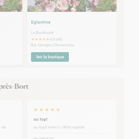
Eglantine
La Bourboule
★
★
★
★
★
4.8 (49)
Bd, Georges Clémenceau
Voir la boutique
t-près-Bort
★
★
★
★
★
au top!
t de
au top!! mercii c’était rapide
05/08/2026