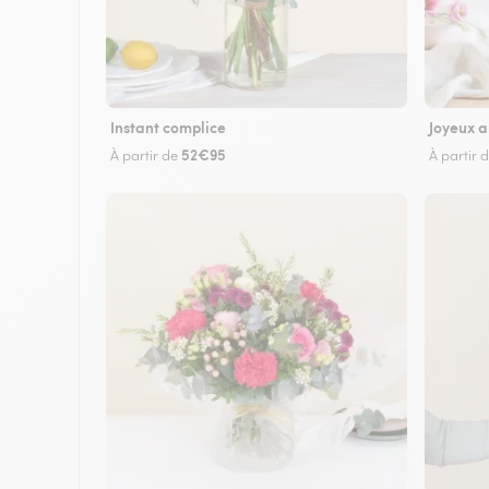
Instant complice
Joyeux a
52€95
À partir de
À partir 