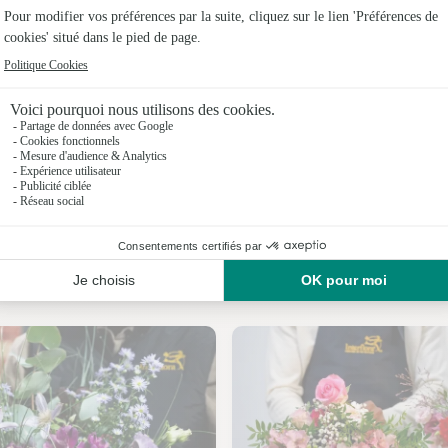
Fleuristes 
Fleuristes 
Fleuriste
Fleuristes
Fleuristes 
Fleuristes 
Nos fleuristes à Saint-Bonnet-près-Bort
Fleuristes