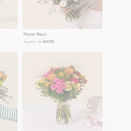
Plaisir fleuri
36€95
À partir de