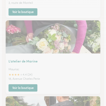
2, route de Monteil
Voir la boutique
L’atelier de Marine
Mauriac
★
★
★
★
★
4.4 (24)
18, Avenue Charles Perie
Voir la boutique