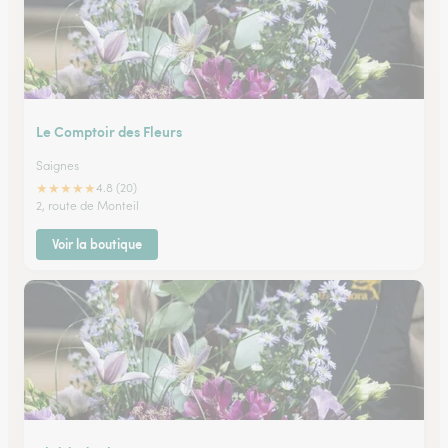
Le Comptoir des Fleurs
Saignes
★
★
★
★
★
4.8 (20)
2, route de Monteil
Voir la boutique