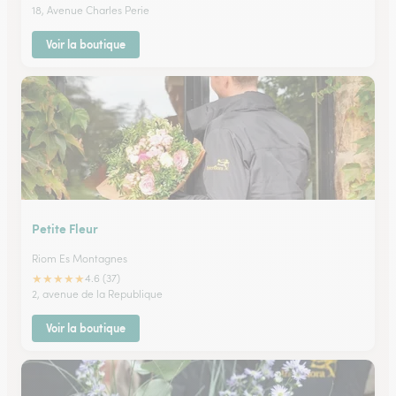
18, Avenue Charles Perie
Voir la boutique
Petite Fleur
Riom Es Montagnes
★
★
★
★
★
4.6 (37)
2, avenue de la Republique
Voir la boutique