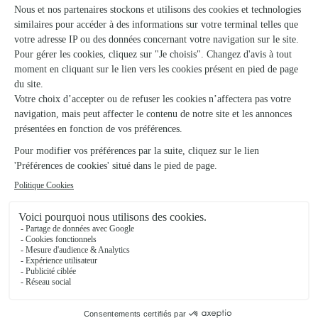
Salers
★
★
★
★
★
L'écriture du message est tres compliqué pour la mise
en page
L'écriture du
18/04/2026
★
★
★
★
★
Bon suivi et livraison en temps et en…
Bon suivi et livraison en temps et en heure
27/07/2026
★
★
★
★
★