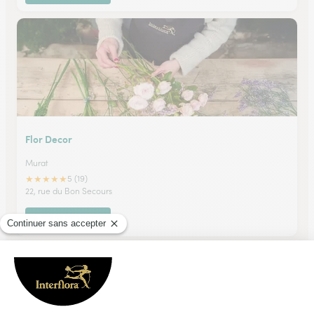
Flor Decor
Murat
★
★
★
★
★
5 (19)
22, rue du Bon Secours
Voir la boutique
Ils ont fait livrer des fleurs ou une plante à