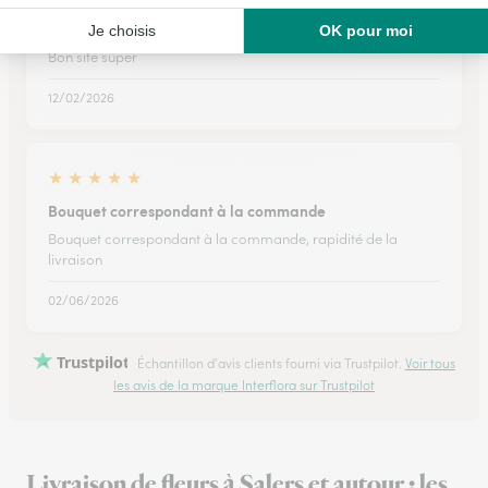
Bon site super
Bon site super
12/02/2026
★
★
★
★
★
Bouquet correspondant à la commande
Bouquet correspondant à la commande, rapidité de la
livraison
02/06/2026
Trustpilot
Échantillon d'avis clients fourni via Trustpilot.
Voir tous
les avis de la marque Interflora sur Trustpilot
Livraison de fleurs à Salers et autour : les