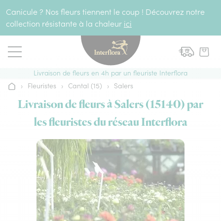
Aller au contenu
Canicule ? Nos fleurs tiennent le coup ! Découvrez notre
collection résistante à la chaleur
ici
Livraison de fleurs en 4h par un fleuriste Interflora
›
Fleuristes
›
Cantal (15)
›
Salers
Accueil
Livraison de fleurs à Salers (15140) par
les fleuristes du réseau Interflora