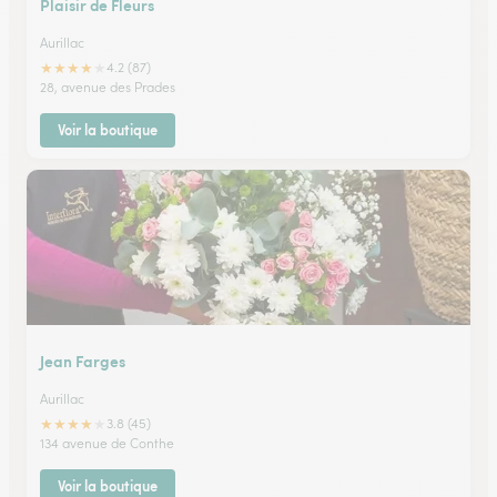
Plaisir de Fleurs
Aurillac
★
★
★
★
★
4.2 (87)
28, avenue des Prades
Voir la boutique
Jean Farges
Aurillac
★
★
★
★
★
3.8 (45)
134 avenue de Conthe
Voir la boutique