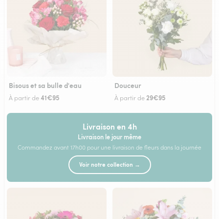
Bisous et sa bulle d'eau
Douceur
41€95
29€95
À partir de
À partir de
Livraison en 4h
Livraison le jour même
Commandez avant 17h00 pour une livraison de fleurs dans la journée
Voir notre collection →