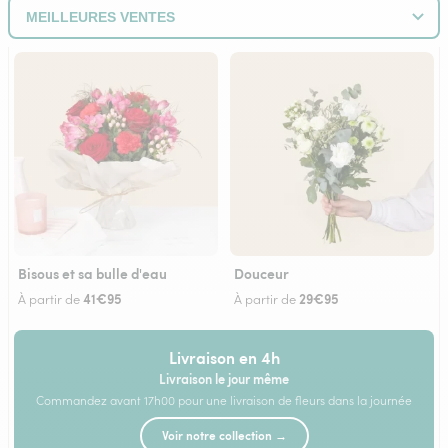
Bisous et sa bulle d'eau
Douceur
41€95
29€95
À partir de
À partir de
Livraison en 4h
Livraison le jour même
Commandez avant 17h00 pour une livraison de fleurs dans la journée
Voir notre collection →