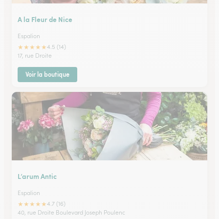
A la Fleur de Nice
Espalion
★
★
★
★
★
4.5 (14)
17, rue Droite
Voir la boutique
L’arum Antic
Espalion
★
★
★
★
★
4.7 (16)
40, rue Droite Boulevard Joseph Poulenc