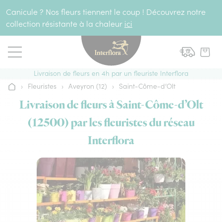
Aller au contenu
Canicule ? Nos fleurs tiennent le coup ! Découvrez notre
collection résistante à la chaleur
ici
Livraison de fleurs en 4h par un fleuriste Interflora
›
Fleuristes
›
Aveyron (12)
›
Saint-Côme-d’Olt
Accueil
Livraison de fleurs à Saint-Côme-d’Olt
(12500) par les fleuristes du réseau
Interflora