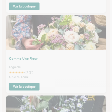
Voir la boutique
Comme Une Fleur
Laguiole
★
★
★
★
★
4.7 (31)
1, rue du Foirail
Voir la boutique