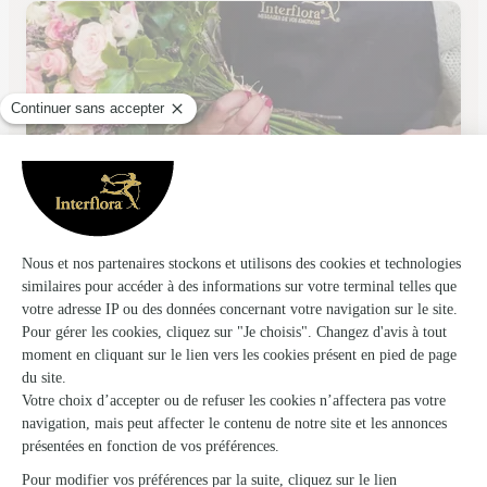
L’atelier Vert
Severac le Chateau
★
★
★
★
★
5 (9)
11, avenue Jean Jaurès
Voir la boutique
Ils ont fait livrer des fleurs ou une plante à
Saint-Côme-d’Olt