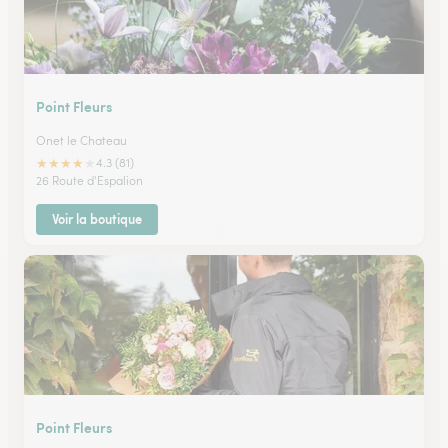
Point Fleurs
Onet le Chateau
★
★
★
★
★
4.3 (81)
26 Route d'Espalion
Voir la boutique
Point Fleurs