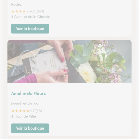
Rodez
★
★
★
★
★
4.2 (243)
4 Avenue de la Gineste
Voir la boutique
Amelimelo Fleurs
Marcillac Vallon
★
★
★
★
★
4.7 (43)
4, Tour de Ville
Voir la boutique