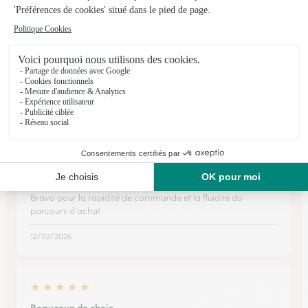
★
★
★
★
★
Très belle présentation du produit à…
Très belle présentation du produit à mon amie et ponctualité
22/07/2026
★
★
★
★
★
Bravo
Bravo pour la rapidité de commande et la fluidité du
parcours d'achat
12/02/2026
★
★
★
★
★
Beaucoup de choix