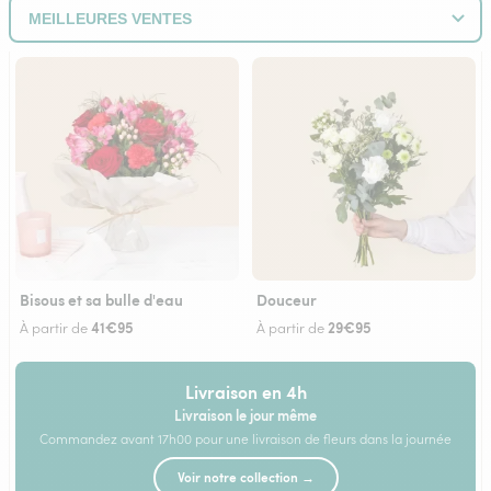
Bisous et sa bulle d'eau
Douceur
41€95
29€95
À partir de
À partir de
Livraison en 4h
Livraison le jour même
Commandez avant 17h00 pour une livraison de fleurs dans la journée
Voir notre collection →