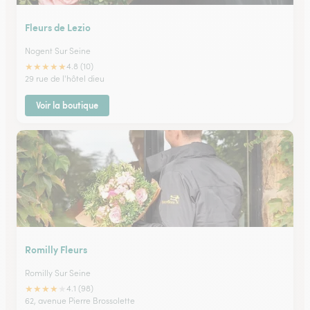
Fleurs de Lezio
Nogent Sur Seine
★
★
★
★
★
4.8 (10)
29 rue de l'hôtel dieu
Voir la boutique
Romilly Fleurs
Romilly Sur Seine
★
★
★
★
★
4.1 (98)
62, avenue Pierre Brossolette