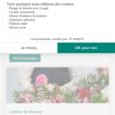
Amel’lys
Ste Colombe
★
★
★
★
★
4.6 (78)
18 avenue du général Leclerc
Voir la boutique
L’atelier du Glaneur