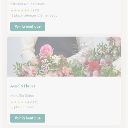
Villeunauxe la Grande
★
★
★
★
★
4.5 (33)
12 place Georges Clémenceau
Voir la boutique
Acacia Fleurs
Mery Sur Seine
★
★
★
★
★
4.8 (21)
5, place Croala
Voir la boutique