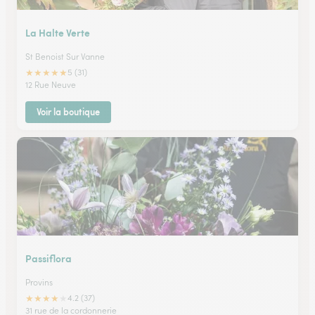
La Halte Verte
St Benoist Sur Vanne
★
★
★
★
★
5 (31)
12 Rue Neuve
Voir la boutique
Passiflora
Provins
★
★
★
★
★
4.2 (37)
31 rue de la cordonnerie