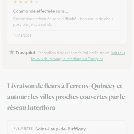
★
★
★
★
★
Commande effectuée sans…
Commande effectuée sans difficulté....beaucoup de choix
possible, je suis satisfait
14/03/2026
Trustpilot
Échantillon d'avis clients fourni via Trustpilot.
Voir tous
les avis de la marque Interflora sur Trustpilot
Livraison de fleurs à Ferreux-Quincey et
autour : les villes proches couvertes par le
réseau Interflora
Saint-Loup-de-Buffigny
FLEURISTES