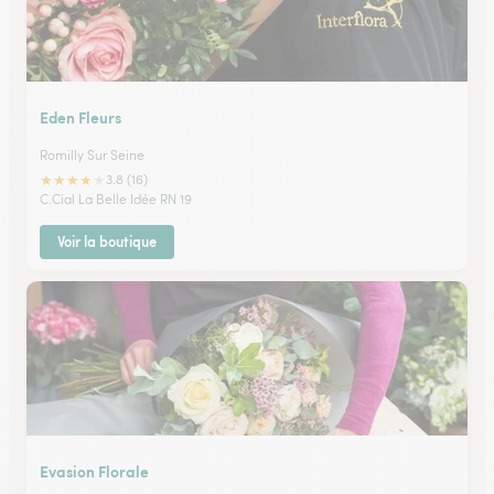
Eden Fleurs
Romilly Sur Seine
★
★
★
★
★
3.8 (16)
C.Cial La Belle Idée RN 19
Voir la boutique
Evasion Florale