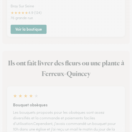
Bray Sur Seine
★
★
★
★
★
4.9 (124)
76 grande rue
Voir la boutique
Ils ont fait livrer des fleurs ou une plante à
Ferreux-Quincey
★
★
★
★
★
Bouquet obsèques
Les bouquets proposés pour les obsèques sont assez
diversifiés et la commande et paiements faciles
d’utilisation.Cependant, j’avais commandé un bouquet pour
10h dans une église et j’ai reçu un mail le matin du jour de la