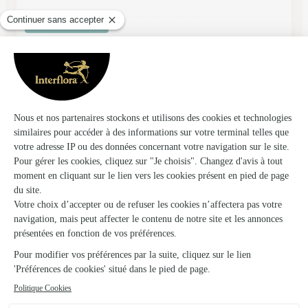
Voir la boutique
Pollen et Pepin
Aix Villemaur Palis
★
★
★
★
★
4.2 (24)
5 rue Ernest Furgon
Voir la boutique