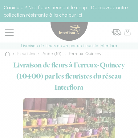
Aller au contenu
Canicule ? Nos fleurs tiennent le coup ! Découvrez notre
collection résistante à la chaleur
ici
Livraison de fleurs en 4h par un fleuriste Interflora
›
Fleuristes
›
Aube (10)
›
Ferreux-Quincey
Accueil
Livraison de fleurs à Ferreux-Quincey
(10400) par les fleuristes du réseau
Interflora