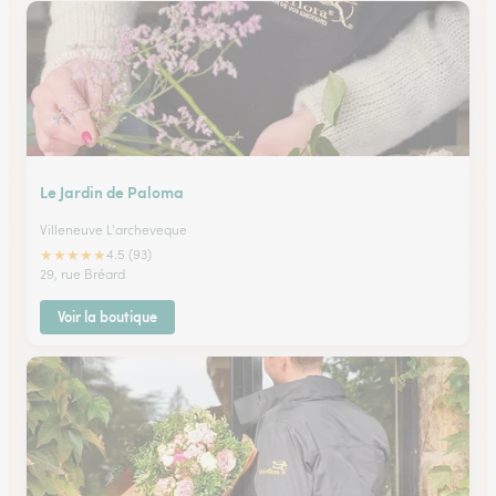
Le Jardin de Paloma
Villeneuve L'archeveque
★
★
★
★
★
4.5 (93)
29, rue Bréard
Voir la boutique