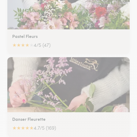
Pastel Fleurs
★
★
★
★
★
4/5 (47)
Danser Fleurette
★
★
★
★
★
4.7/5 (169)