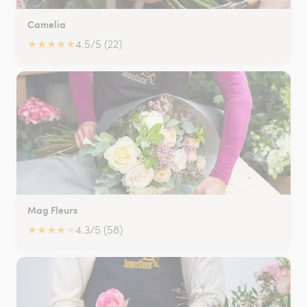
Camelia
★
★
★
★
★
4.5/5 (22)
Mag Fleurs
★
★
★
★
★
4.3/5 (58)