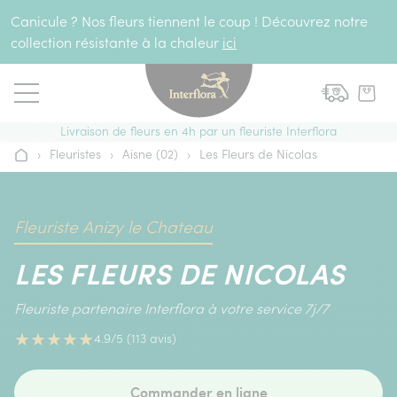
Aller au contenu
Canicule ? Nos fleurs tiennent le coup ! Découvrez notre
collection résistante à la chaleur
ici
Livraison de fleurs en 4h par un fleuriste Interflora
›
Fleuristes
›
Aisne (02)
›
Les Fleurs de Nicolas
Accueil
Fleuriste Anizy le Chateau
LES FLEURS DE NICOLAS
Fleuriste partenaire Interflora à votre service 7j/7
★
★
★
★
★
4.9/5 (113 avis)
Commander en ligne