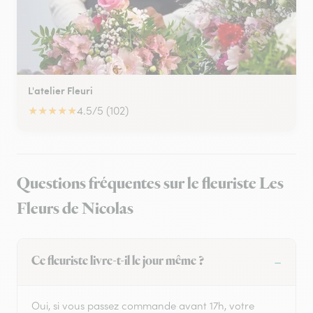
L'atelier Fleuri
★
★
★
★
★
4.5/5 (102)
Questions fréquentes sur le fleuriste Les
Fleurs de Nicolas
Ce fleuriste livre-t-il le jour même ?
Oui, si vous passez commande avant 17h, votre