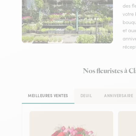
des fl
votre
bouque
et aux
annive
récep
Nos fleuristes à C
MEILLEURES VENTES
DEUIL
ANNIVERSAIRE