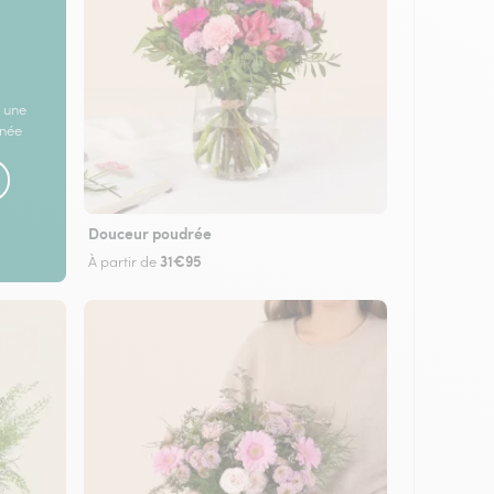
 une
rnée
Douceur poudrée
31€95
À partir de