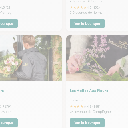
Villeneuve St Germain
★
★
★
★
★
4.5 (22)
4.5 (152)
 Martroy
219 avenue de Reims
 boutique
Voir la boutique
rs
Les Halles Aux Fleurs
Soissons
★
★
★
★
★
3.7 (79)
4.3 (345)
St Martin
25, avenue de Compiègne
 boutique
Voir la boutique