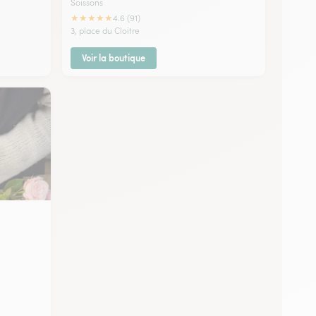
Soissons
★
★
★
★
★
4.6 (91)
3, place du Cloitre
Voir la boutique