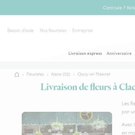
Aller au contenu
Canicule ? Nos 
Besoin d’aide
Nos fleuristes
Entreprise
Livraison express
Anniversaire
›
Fleuristes
›
Aisne (02)
›
Clacy-et-Thierret
Accueil
Livraison de fleurs à Cla
Les fl
par un
Avec I
en mo