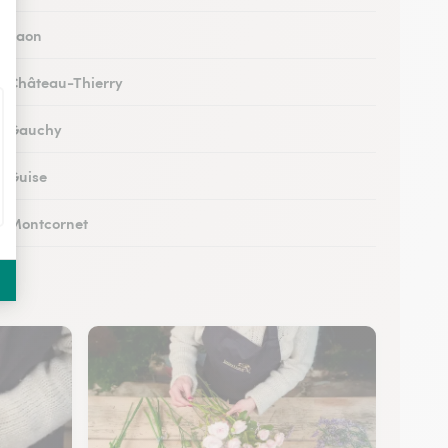
 à Laon
 à Château-Thierry
 à Gauchy
à Guise
 à Montcornet
 à Condren
 à Chauny