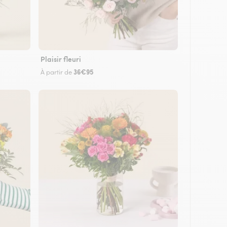
Plaisir fleuri
36€95
À partir de