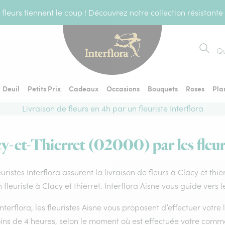
fleurs tiennent le coup ! Découvrez notre collection résistante
Recher
Deuil
Petits Prix
Cadeaux
Occasions
Bouquets
Roses
Pla
Livraison de fleurs en 4h par un fleuriste Interflora
cy-et-Thierret (02000) par les fleur
euristes Interflora assurent la livraison de fleurs à Clacy et thi
 fleuriste à Clacy et thierret. Interflora Aisne vous guide vers 
nterflora, les fleuristes Aisne vous proposent d’effectuer votre li
ins de 4 heures, selon le moment où est effectuée votre comm