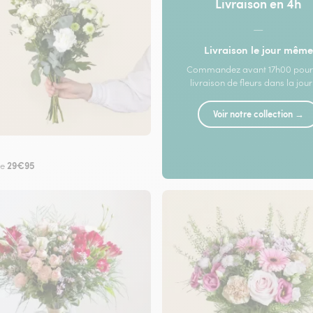
Livraison en 4h
—
Livraison le jour même
Commandez avant 17h00 pour
livraison de fleurs dans la jou
Voir notre collection →
29€95
de