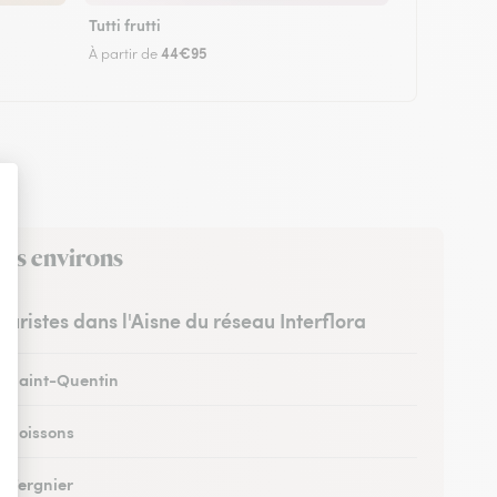
Tutti frutti
44€95
À partir de
ses environs
leuristes dans l'Aisne du réseau Interflora
 à Saint-Quentin
à Soissons
à Tergnier