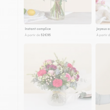
Instant complice
Joyeux a
52€95
À partir de
À partir 