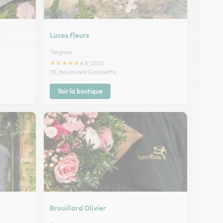
Lucas Fleurs
Tergnier
★
★
★
★
★
4.8 (200)
76, boulevard Gambetta
Voir la boutique
Brouillard Olivier