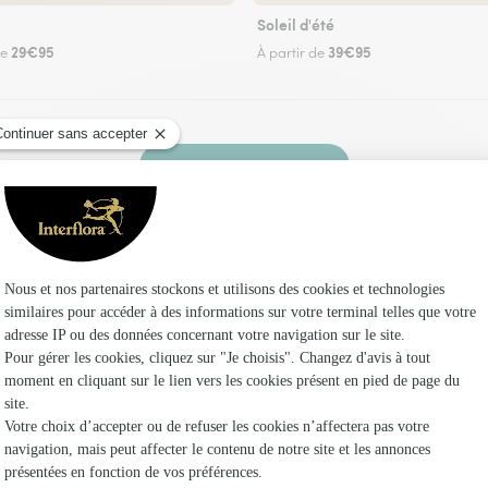
Soleil d'été
29€95
39€95
de
À partir de
Faire livrer des fleurs
fleuriste Interflora à Clacy-et-Thierret et dans 
Les f
Fleuristes
Fleuristes 
Fleuristes 