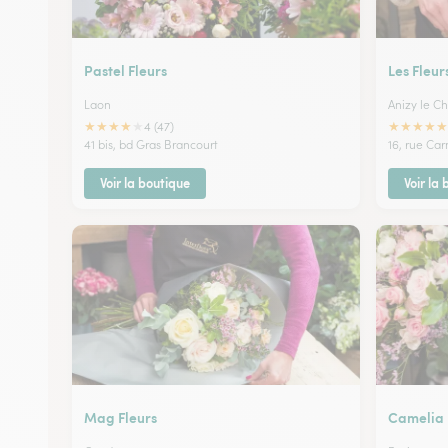
Pastel Fleurs
Les Fleur
Laon
Anizy le C
★
★
★
★
★
★
★
★
★
★
4 (47)
41 bis, bd Gras Brancourt
16, rue Car
Voir la boutique
Voir la
Mag Fleurs
Camelia