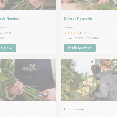
s de Nicolas
Danser Fleurette
hateau
Tergnier
★
★
★
★
★
4.9 (113)
4.7 (169)
not
36 Boulevard Gambetta
 boutique
Voir la boutique
Flor’passion