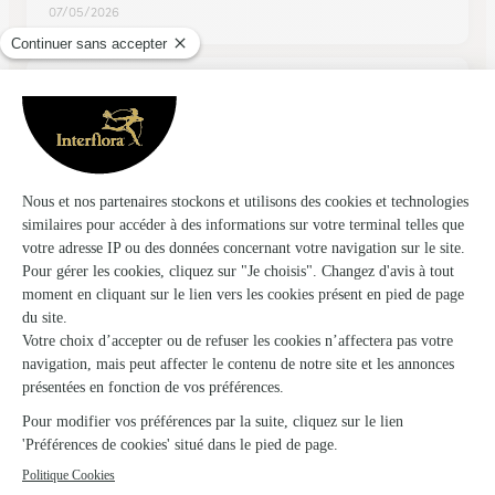
07/05/2026
★
★
★
★
★
Deuil
Commande facile
25/02/2026
★
★
★
★
★
Je n'ai pas pu obtenir la remise de 13…
Je n'ai pas pu obtenir la remise de 13 euros annoncé sur le site
suite à la connexion sur mon compte. Ça ne vaut pas le coup
d'être client !!!
05/04/2026