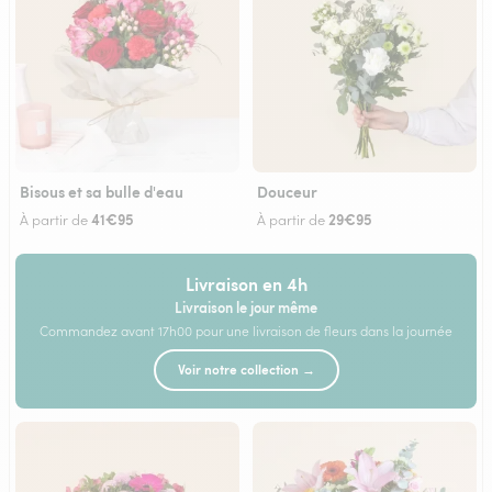
Bisous et sa bulle d'eau
Douceur
41€95
29€95
À partir de
À partir de
Livraison en 4h
Livraison le jour même
Commandez avant 17h00 pour une livraison de fleurs dans la journée
Voir notre collection →