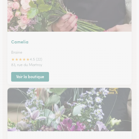
Camelia
Braine
★
★
★
★
★
4.5 (22)
83, rue du Martroy
Voir la boutique