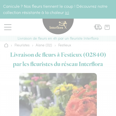
Aller au contenu
Canicule ? Nos fleurs tiennent le coup ! Découvrez notre
collection résistante à la chaleur
ici
Livraison de fleurs en 4h par un fleuriste Interflora
›
Fleuristes
›
Aisne (02)
›
Festieux
Accueil
Livraison de fleurs à Festieux (02840)
par les fleuristes du réseau Interflora