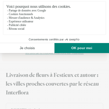
★
★
★
★
★
Ma maman était ravie pour la fête des…
Ma maman était ravie pour la fête des mamans , livreur très
gentil et fleurs et chocolats très bien emballés, très frais !
Merci!
01/06/2026
Trustpilot
Échantillon d'avis clients fourni via Trustpilot.
Voir tous
les avis de la marque Interflora sur Trustpilot
Livraison de fleurs à Festieux et autour :
les villes proches couvertes par le réseau
Interflora