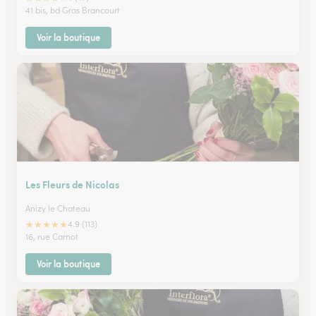
41 bis, bd Gras Brancourt
Voir la boutique
Les Fleurs de Nicolas
Anizy le Chateau
★
★
★
★
★
4.9 (113)
16, rue Carnot
Voir la boutique