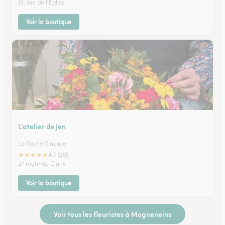
15, rue de l'Eglise
Voir la boutique
L’atelier de Jen
La Roche Vineuse
★
★
★
★
★
4.7 (29)
27 route de Cluny
Voir la boutique
Voir tous les fleuristes à Mogneneins