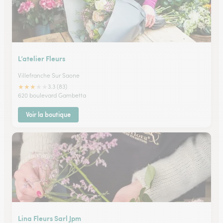
L’atelier Fleurs
Villefranche Sur Saone
★
★
★
★
★
3.3 (83)
620 boulevard Gambetta
Voir la boutique
Lina Fleurs Sarl Jpm