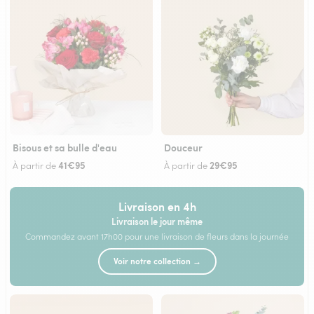
Bisous et sa bulle d'eau
Douceur
41€95
29€95
À partir de
À partir de
Livraison en 4h
Livraison le jour même
Commandez avant 17h00 pour une livraison de fleurs dans la journée
Voir notre collection →