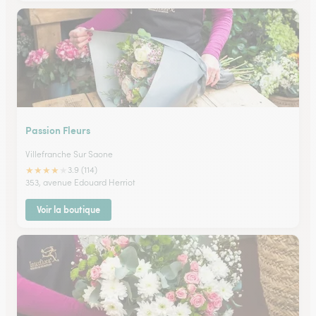
Passion Fleurs
Villefranche Sur Saone
★
★
★
★
★
3.9 (114)
353, avenue Edouard Herriot
Voir la boutique