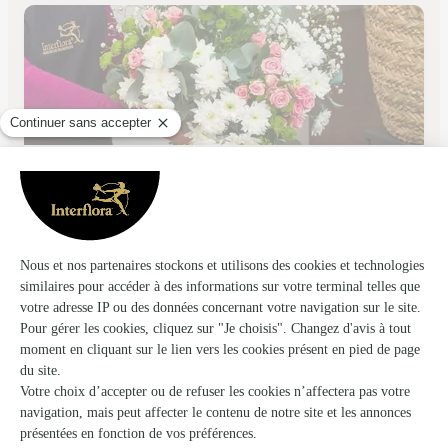
Passion Fleurs
Gleize
★
★
★
★
★
4.9 (231)
Le village beaujolais 15 allée d'Ouilly
Voir la boutique