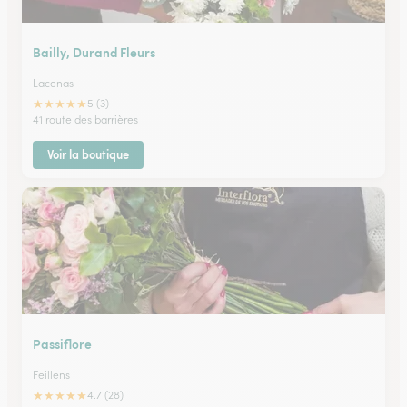
Bailly, Durand Fleurs
Lacenas
★
★
★
★
★
5 (3)
41 route des barrières
Voir la boutique
Passiflore
Feillens
★
★
★
★
★
4.7 (28)