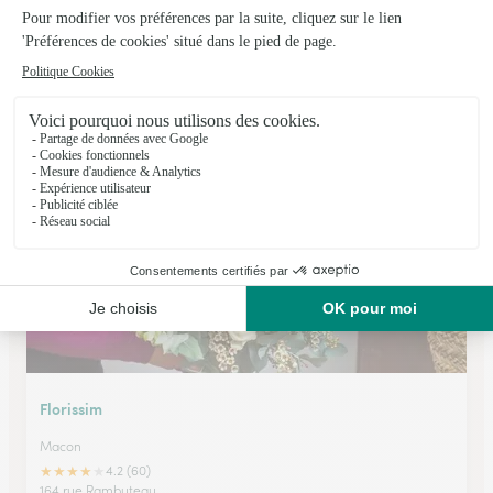
Au Jardin des Fleurs
Beaujeu
★
★
★
★
★
4.7 (25)
162, rue de la République
Voir la boutique
Florissim
Macon
★
★
★
★
★
4.2 (60)
164 rue Rambuteau