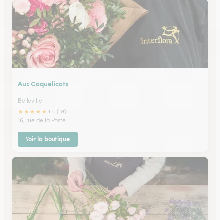
Aux Coquelicots
Belleville
★
★
★
★
★
4.6 (19)
16, rue de la Poste
Voir la boutique