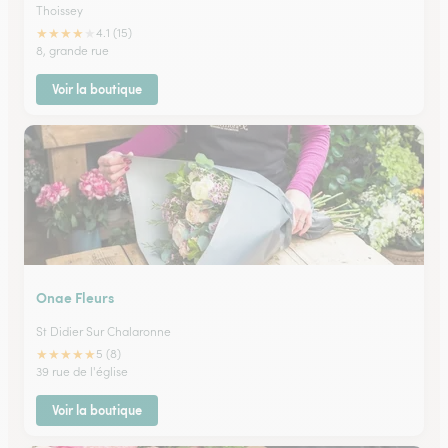
Thoissey
★
★
★
★
★
4.1 (15)
8, grande rue
Voir la boutique
Onae Fleurs
St Didier Sur Chalaronne
★
★
★
★
★
5 (8)
39 rue de l'église
Voir la boutique