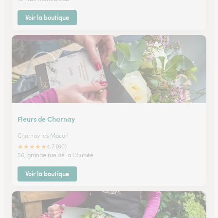
Voir la boutique
Fleurs de Charnay
Charnay les Macon
★
★
★
★
★
4.7 (60)
56, grande rue de la Coupée
Voir la boutique