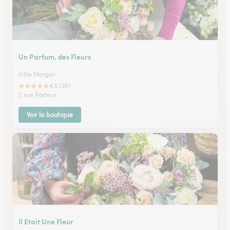
Un Parfum, des Fleurs
Villie Morgon
★
★
★
★
★
4.5 (35)
7, rue Pasteur
Voir la boutique
Il Etait Une Fleur