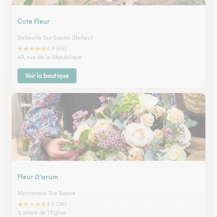
Cote Fleur
Belleville Sur Saone (Bellevil
★
★
★
★
★
4.9 (45)
49, rue de la République
Voir la boutique
Fleur D’arum
Montmerle Sur Saone
★
★
★
★
★
4.5 (26)
3, place de l'Eglise