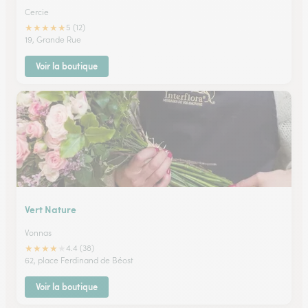
Cercie
★
★
★
★
★
5 (12)
19, Grande Rue
Voir la boutique
Vert Nature
Vonnas
★
★
★
★
★
4.4 (38)
62, place Ferdinand de Béost
Voir la boutique