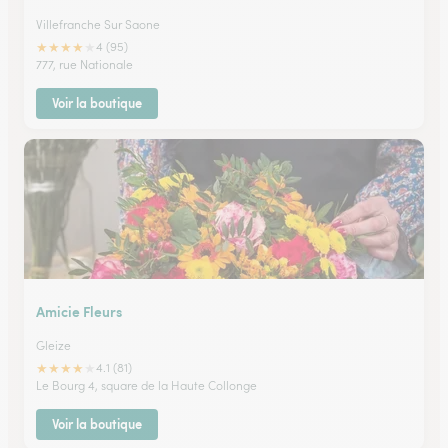
Villefranche Sur Saone
★
★
★
★
★
4 (95)
777, rue Nationale
Voir la boutique
Amicie Fleurs
Gleize
★
★
★
★
★
4.1 (81)
Le Bourg 4, square de la Haute Collonge
Voir la boutique