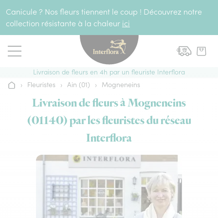
Aller au contenu
Canicule ? Nos fleurs tiennent le coup ! Découvrez notre
collection résistante à la chaleur
ici
Livraison de fleurs en 4h par un fleuriste Interflora
›
Fleuristes
›
Ain (01)
›
Mogneneins
Accueil
Livraison de fleurs à Mogneneins
(01140) par les fleuristes du réseau
Interflora