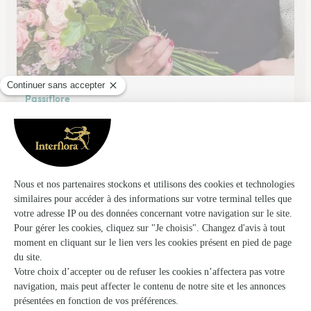
Passiflore
Feillens
★
★
★
★
★
4.7 (28)
15, rue de l'Eglise
Voir la boutique