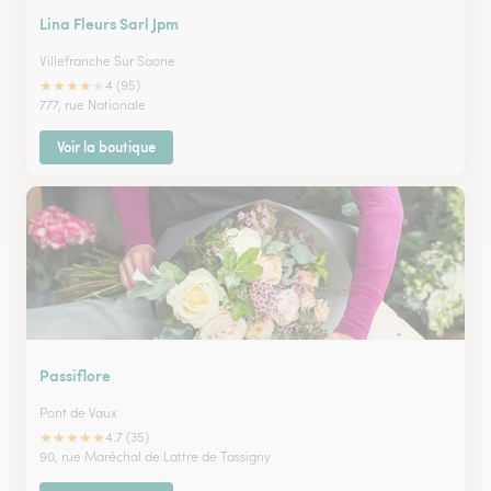
Lina Fleurs Sarl Jpm
Villefranche Sur Saone
★
★
★
★
★
4 (95)
777, rue Nationale
Voir la boutique
Passiflore
Pont de Vaux
★
★
★
★
★
4.7 (35)
90, rue Maréchal de Lattre de Tassigny