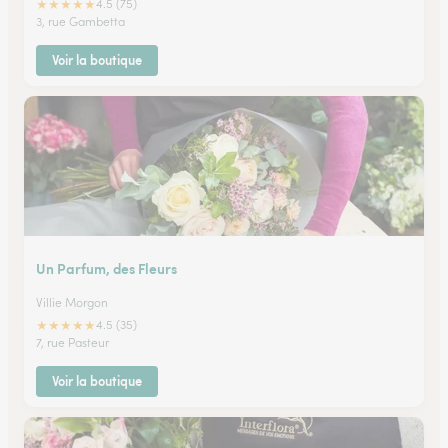
★
★
★
★
★
4.5 (75)
3, rue Gambetta
Voir la boutique
Un Parfum, des Fleurs
Villie Morgon
★
★
★
★
★
4.5 (35)
7, rue Pasteur
Voir la boutique