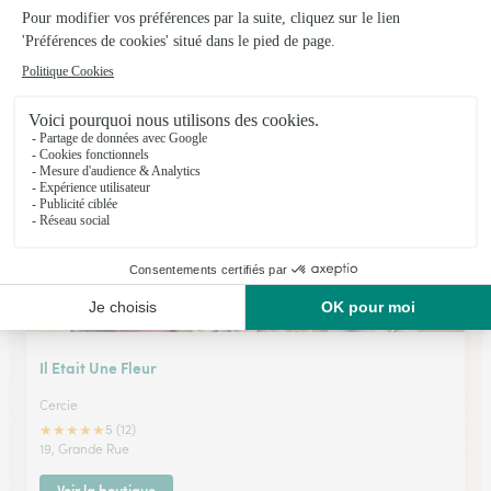
Fleur D’arum
Montmerle Sur Saone
★
★
★
★
★
4.5 (26)
3, place de l'Eglise
Voir la boutique
Il Etait Une Fleur
Cercie
★
★
★
★
★
5 (12)
19, Grande Rue