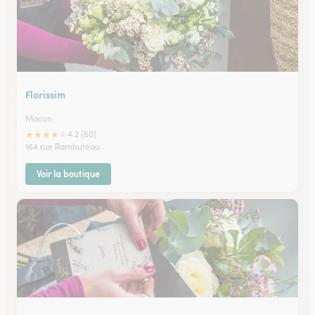
Florissim
Macon
★
★
★
★
★
4.2 (60)
164 rue Rambuteau
Voir la boutique