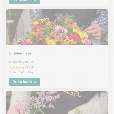
Voir la boutique
L’atelier de Jen
La Roche Vineuse
★
★
★
★
★
4.7 (29)
27 route de Cluny
Voir la boutique