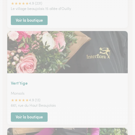
★
★
★
★
★
4.9 (231)
Le village beaujolais 15 allée d'Ouilly
Voir la boutique
Vert’tige
Monsols
★
★
★
★
★
4.9 (13)
661, rue du Haut Beaujolais
Voir la boutique