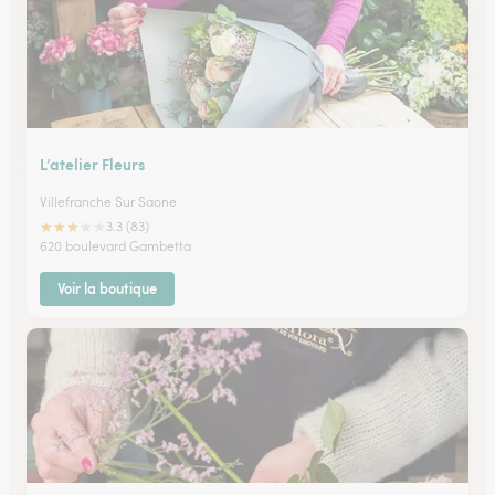
L’atelier Fleurs
Villefranche Sur Saone
★
★
★
★
★
3.3 (83)
620 boulevard Gambetta
Voir la boutique