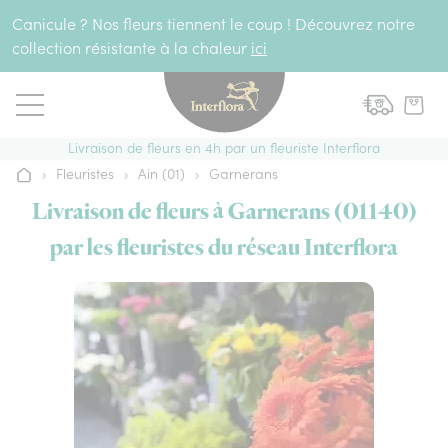
Aller au contenu
Canicule ? Nos fleurs tiennent le coup ! Découvrez notre
collection résistante à la chaleur
ici
Livraison de fleurs en 4h par un fleuriste Interflora
›
Fleuristes
›
Ain (01)
›
Garnerans
Accueil
Livraison de fleurs à Garnerans (01140)
par les fleuristes du réseau Interflora