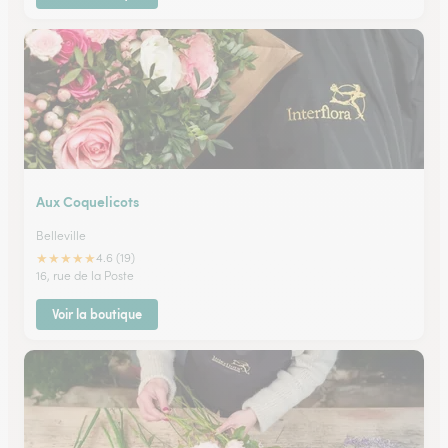
Aux Coquelicots
Belleville
★
★
★
★
★
4.6 (19)
16, rue de la Poste
Voir la boutique