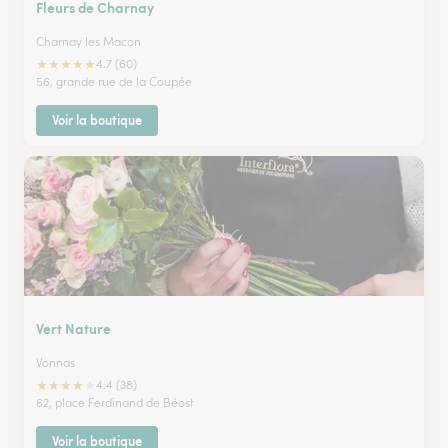
Fleurs de Charnay
Charnay les Macon
★
★
★
★
★
4.7 (60)
56, grande rue de la Coupée
Voir la boutique
Vert Nature
Vonnas
★
★
★
★
★
4.4 (38)
62, place Ferdinand de Béost
Voir la boutique