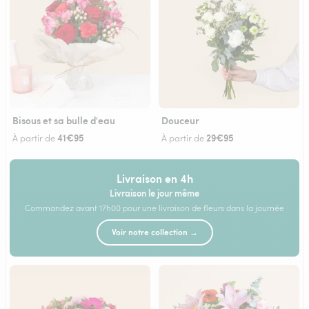
Bisous et sa bulle d'eau
Douceur
41€95
29€95
À partir de
À partir de
Livraison en 4h
Livraison le jour même
Commandez avant 17h00 pour une livraison de fleurs dans la journée
Voir notre collection →