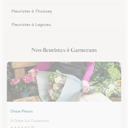
Fleuristes à Thoissey
Fleuristes à Lagnieu
Fleuristes à Vonnas
Nos fleuristes à Garnerans
Fleuristes à Oyonnax
Onae Fleurs
St Didier Sur Chalaronne
★
★
★
★
★
5 (8)