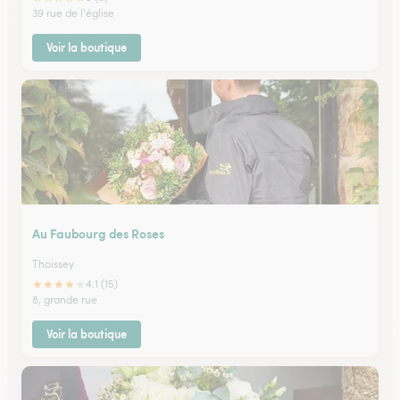
39 rue de l'église
Voir la boutique
Au Faubourg des Roses
Thoissey
★
★
★
★
★
4.1 (15)
8, grande rue
Voir la boutique