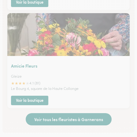
Voir la boutique
Amicie Fleurs
Gleize
★
★
★
★
★
4.1 (81)
Le Bourg 4, square de la Haute Collonge
Voir la boutique
Voir tous les fleuristes à Garnerans