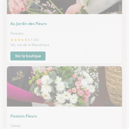
Au Jardin des Fleurs
Beaujeu
★
★
★
★
★
4.7 (25)
162, rue de la République
Voir la boutique
Passion Fleurs
Gleize