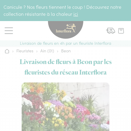
Aller au contenu
Canicule ? Nos fleurs tiennent le coup ! Découvrez notre
collection résistante à la chaleur
ici
Livraison de fleurs en 4h par un fleuriste Interflora
›
Fleuristes
›
Ain (01)
›
Beon
Accueil
Livraison de fleurs à Beon par les
fleuristes du réseau Interflora