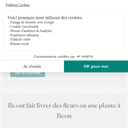
Vert Nature
Vonnas
★
★
★
★
★
4.4 (38)
62, place Ferdinand de Béost
Voir la boutique
Ils ont fait livrer des fleurs ou une plante à
Beon