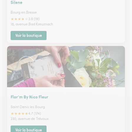
Silene
Bourg en Bresse
★
★
★
★
★
3.9 (19)
18, avenue Bad Kreuznach
Voir la boutique
Flor’m By Nico Fleur
Saint Denis les Bourg
★
★
★
★
★
4.7 (174)
230, avenue de Trévoux
Voir la boutique