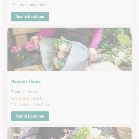
184, rue Charles Robin
Voir la boutique
Nectoux Fleurs
Bourg en Bresse
★
★
★
★
★
4.6 (83)
116, boulevard de Brou
Voir la boutique