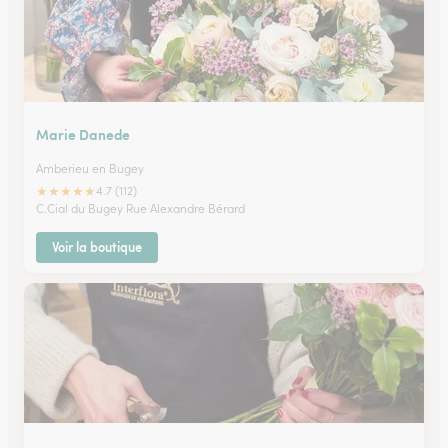
Marie Danede
Amberieu en Bugey
★
★
★
★
★
4.7 (112)
C.Cial du Bugey Rue Alexandre Bérard
Voir la boutique