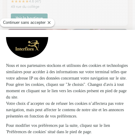
★
★
★
★
★
4.6 (47)
49 rue du collège
Voir la boutique
Symphonie Florale
Chatillon Sur Chalaronne
★
★
★
★
★
4.5 (75)
3, rue Gambetta
Voir la boutique