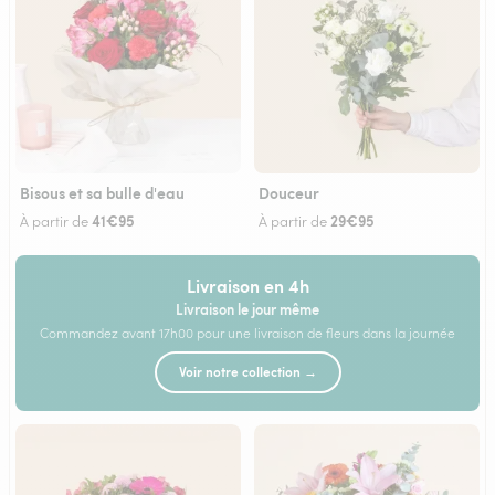
Bisous et sa bulle d'eau
Douceur
41€95
29€95
À partir de
À partir de
Livraison en 4h
Livraison le jour même
Commandez avant 17h00 pour une livraison de fleurs dans la journée
Voir notre collection →