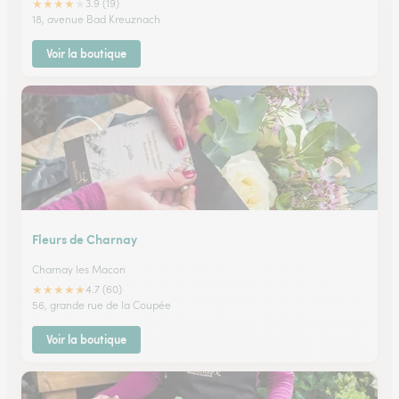
★
★
★
★
★
3.9 (19)
18, avenue Bad Kreuznach
Voir la boutique
Fleurs de Charnay
Charnay les Macon
★
★
★
★
★
4.7 (60)
56, grande rue de la Coupée
Voir la boutique