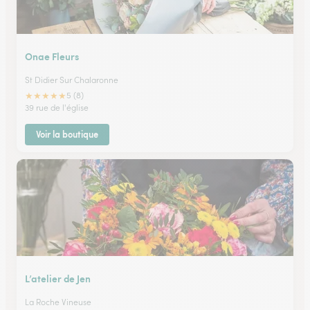
Onae Fleurs
St Didier Sur Chalaronne
★
★
★
★
★
5 (8)
39 rue de l'église
Voir la boutique
L’atelier de Jen
La Roche Vineuse