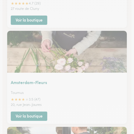
★
★
★
★
★
4.7 (29)
27 route de Cluny
Voir la boutique
Amsterdam-Fleurs
Tournus
★
★
★
★
★
3.5 (47)
20, rue Jean-Jaures
Voir la boutique