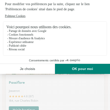
Fleurs 4 Saisons, N. Prely
Saint Amour
★
★
★
★
★
4.9 (31)
3, place d'Armes
Voir la boutique
Passiflore
Jasseron
★
★
★
★
★
4.6 (67)
184, rue Charles Robin