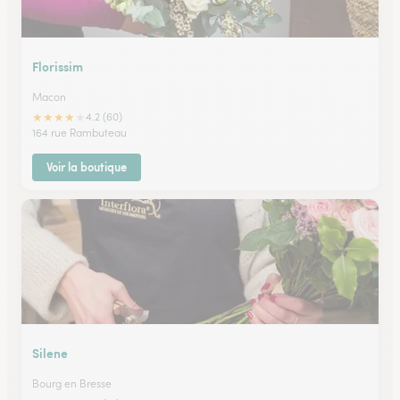
Florissim
Macon
★
★
★
★
★
4.2 (60)
164 rue Rambuteau
Voir la boutique
Silene
Bourg en Bresse