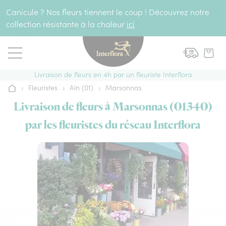
Aller au contenu
Canicule ? Nos fleurs tiennent le coup ! Découvrez notre
collection résistante à la chaleur
ici
Livraison de fleurs en 4h par un fleuriste Interflora
›
Fleuristes
›
Ain (01)
›
Marsonnas
Accueil
Livraison de fleurs à Marsonnas (01340)
par les fleuristes du réseau Interflora