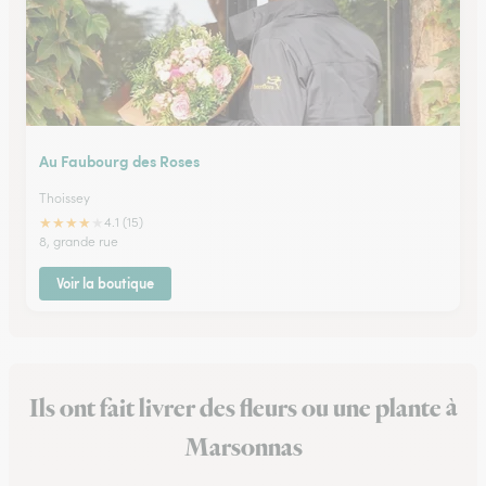
Au Faubourg des Roses
Thoissey
★
★
★
★
★
4.1 (15)
8, grande rue
Voir la boutique
Ils ont fait livrer des fleurs ou une plante à
Marsonnas