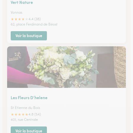
Vert Nature
Vonnas
★
★
★
★
★
4.4 (38)
62, place Ferdinand de Béost
Voir la boutique
Les Fleurs D’helene
St Etienne du Bois
★
★
★
★
★
4.8 (54)
401, rue Centrale
Voir la boutique