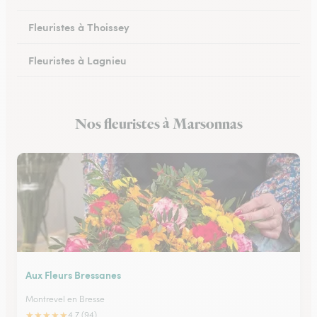
Fleuristes à Thoissey
Fleuristes à Lagnieu
Fleuristes à Vonnas
Nos fleuristes à Marsonnas
Fleuristes à Oyonnax
Aux Fleurs Bressanes
Montrevel en Bresse
★
★
★
★
★
4.7 (94)