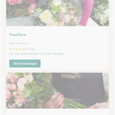
Passiflore
Pont de Vaux
★
★
★
★
★
4.7 (35)
90, rue Maréchal de Lattre de Tassigny
Voir la boutique