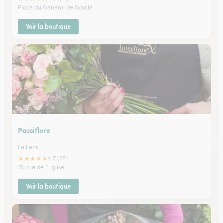
Place du Général de Gaulle
Voir la boutique
Passiflore
Feillens
★
★
★
★
★
4.7 (28)
15, rue de l'Eglise
Voir la boutique