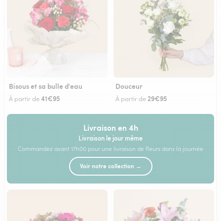
Bisous et sa bulle d'eau
Douceur
41€95
29€95
À partir de
À partir de
Livraison en 4h
Livraison le jour même
Commandez avant 17h00 pour une livraison de fleurs dans la journée
Voir notre collection →