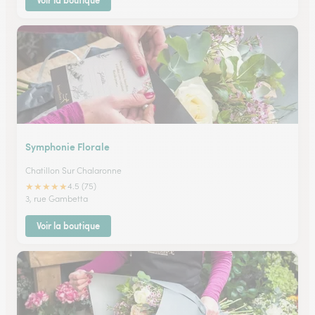
Voir la boutique
Symphonie Florale
Chatillon Sur Chalaronne
★
★
★
★
★
4.5 (75)
3, rue Gambetta
Voir la boutique