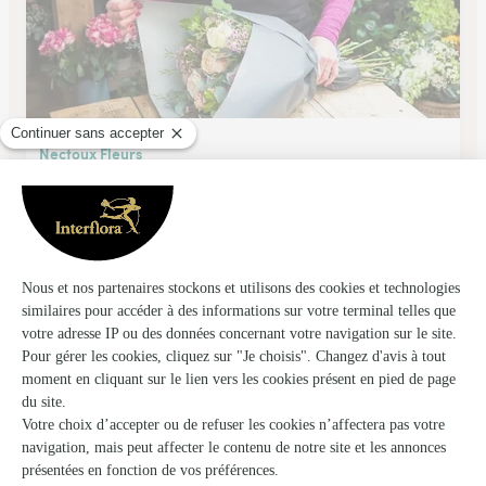
Nectoux Fleurs
Bourg en Bresse
★
★
★
★
★
4.6 (83)
116, boulevard de Brou
Voir la boutique