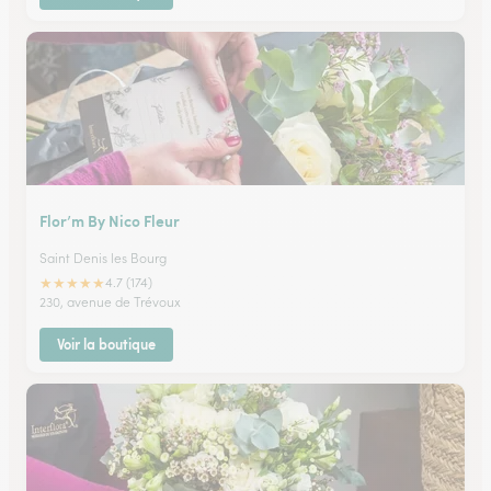
Flor’m By Nico Fleur
Saint Denis les Bourg
★
★
★
★
★
4.7 (174)
230, avenue de Trévoux
Voir la boutique