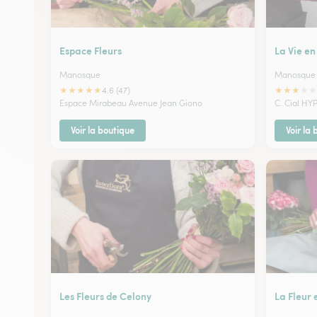
Espace Fleurs
La Vie en
Manosque
Manosque
★
★
★
★
★
★
★
★
★
★
4.6 (47)
Espace Mirabeau Avenue Jean Giono
C. Cial HYP
Voir la boutique
Voir la
Les Fleurs de Celony
La Fleur 