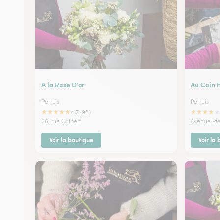
A la Rose D’or
Au Coin F
Pertuis
Pertuis
★
★
★
★
★
★
★
★
★
★
4.7 (98)
66, rue Colbert
Avenue Pie
Voir la boutique
Voir la