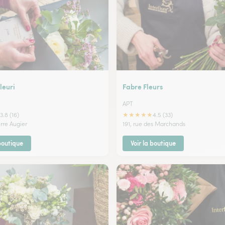
leuri
Fabre Fleurs
APT
★
★
★
★
★
3.8 (16)
4.5 (33)
rre Augier
191, rue des Marchands
 boutique
Voir la boutique