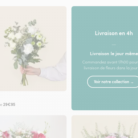
Livraison en 4h
—
Livraison le jour même
Commandez avant 17h00 pour
livraison de fleurs dans la jou
Voir notre collection →
29€95
de