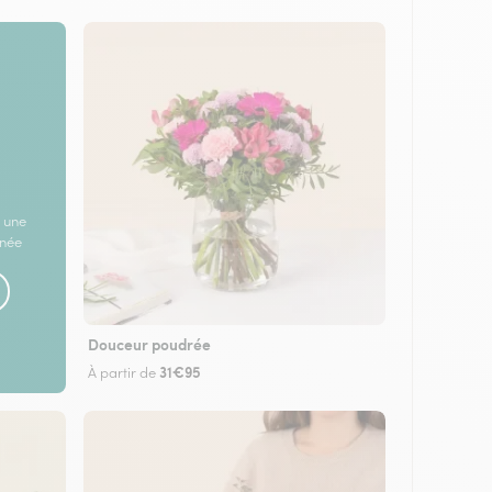
 une
rnée
Douceur poudrée
31€95
À partir de