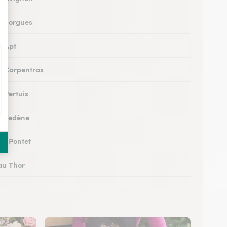
 à Sorgues
à Apt
 à Carpentras
à Pertuis
 à Vedène
au Pontet
 au Thor
 à Orange
à Sault