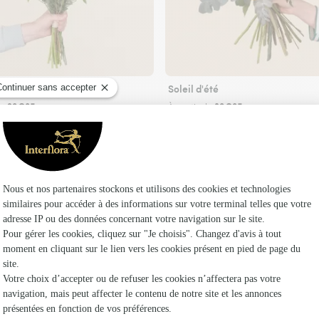
Soleil d'été
29€95
39€95
de
À partir de
Faire livrer des fleurs
ste Interflora à Saint-Martin-de-la-Brasque et
Les fleu
Fleuristes