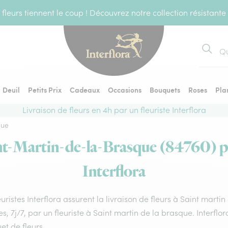
fleurs tiennent le coup ! Découvrez notre collection résistante
Recher
Deuil
Petits Prix
Cadeaux
Occasions
Bouquets
Roses
Pla
Livraison de fleurs en 4h par un fleuriste Interflora
que
int-Martin-de-la-Brasque (84760) par
Interflora
euristes Interflora assurent la livraison de fleurs à Saint mart
s, 7j/7, par un fleuriste à Saint martin de la brasque. Interflo
t de fleurs.