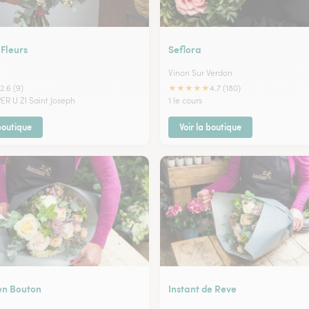
 Fleurs
Seflora
Vinon Sur Verdon
★
★
★
★
★
2.6 (9)
4.7 (180)
ER U ZI Saint Joseph
1 le cours
 boutique
Voir la boutique
en Bouton
Instant de Reve