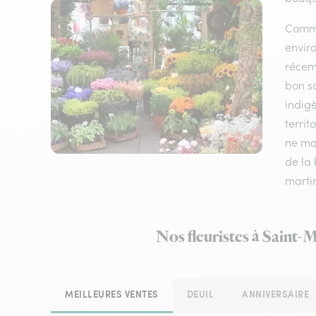
Comme 
envir
récem
bon sc
indigè
territ
ne man
de la 
martin
Nos fleuristes à Saint-
MEILLEURES VENTES
DEUIL
ANNIVERSAIRE