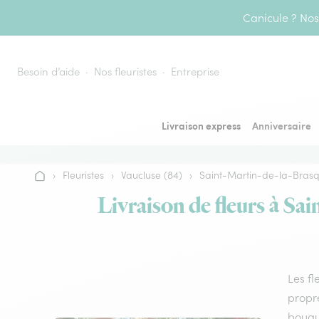
Aller au contenu
Canicule ? Nos 
Besoin d’aide
Nos fleuristes
Entreprise
Livraison express
Anniversaire
›
Fleuristes
›
Vaucluse (84)
›
Saint-Martin-de-la-Bras
Accueil
Livraison de fleurs à Sa
Les fl
propre
bouque