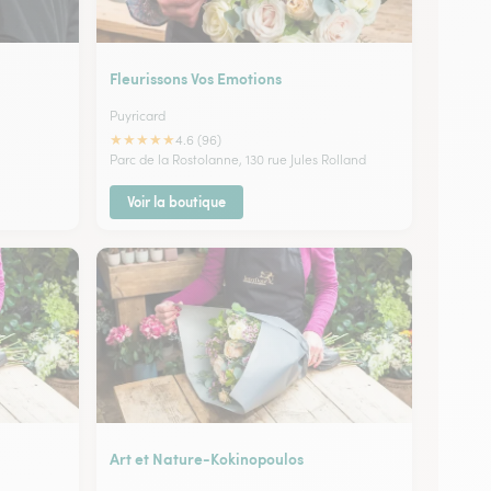
Fleurissons Vos Emotions
Puyricard
★
★
★
★
★
4.6 (96)
Parc de la Rostolanne, 130 rue Jules Rolland
Voir la boutique
Art et Nature-Kokinopoulos