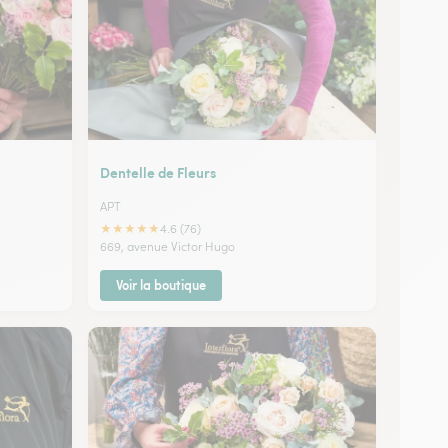
Dentelle de Fleurs
APT
★
★
★
★
★
4.6 (76)
669, avenue Victor Hugo
Voir la boutique