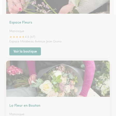
Espace Fleurs
Manosque
★
★
★
★
★
4.6 (47)
Espace Mirabeau Avenue Jean Giono
Voir la boutique
La Fleur en Bouton
Manosque