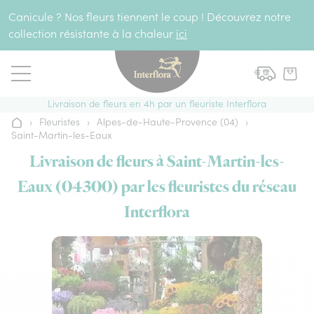
Aller au contenu
Canicule ? Nos fleurs tiennent le coup ! Découvrez notre
collection résistante à la chaleur
ici
Livraison de fleurs en 4h par un fleuriste Interflora
›
Fleuristes
›
Alpes-de-Haute-Provence (04)
›
Accueil
Saint-Martin-les-Eaux
Livraison de fleurs à Saint-Martin-les-
Eaux (04300) par les fleuristes du réseau
Interflora