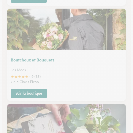
Boutchoux et Bouquets
Les Mees
★
★
★
★
★
4.9 (38)
7 rue Clovis Picon
Voir la boutique