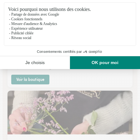
Dentelle de Fleurs
APT
★
★
★
★
★
4.6 (76)
669, avenue Victor Hugo
Voir la boutique