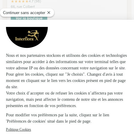
★
★
★
★
★
4.7 (98)
66, rue Colbert
Voir la boutique
Fabre Fleurs
APT
★
★
★
★
★
4.5 (33)
191, rue des Marchands
Voir la boutique