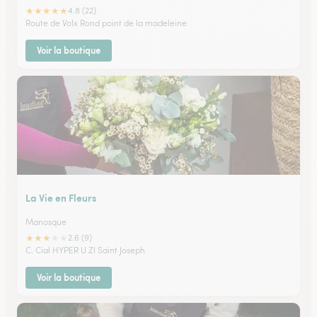
★
★
★
★
★
4.8 (22)
Route de Volx Rond point de la madeleine
Voir la boutique
La Vie en Fleurs
Manosque
★
★
★
★
★
2.6 (9)
C. Cial HYPER U ZI Saint Joseph
Voir la boutique