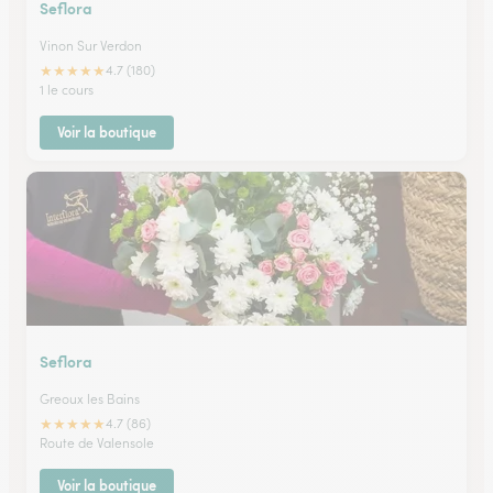
Seflora
Vinon Sur Verdon
★
★
★
★
★
4.7 (180)
1 le cours
Voir la boutique
Seflora
Greoux les Bains
★
★
★
★
★
4.7 (86)
Route de Valensole
Voir la boutique