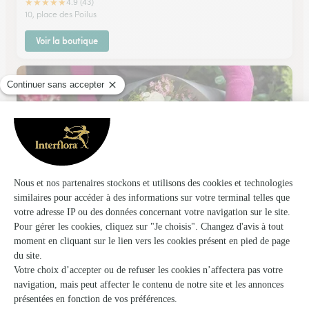
★
★
★
★
★
4.9 (43)
10, place des Poilus
Voir la boutique
La Fleur en Bouton
Manosque
★
★
★
★
★
4.8 (22)
Route de Volx Rond point de la madeleine
Voir la boutique