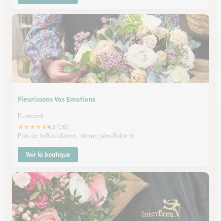
Fleurissons Vos Emotions
Puyricard
★
★
★
★
★
4.6 (96)
Parc de la Rostolanne, 130 rue Jules Rolland
Voir la boutique