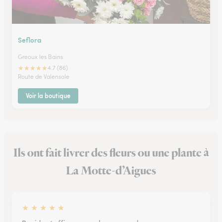
Seflora
Greoux les Bains
★
★
★
★
★
4.7 (86)
Route de Valensole
Voir la boutique
Ils ont fait livrer des fleurs ou une plante à
La Motte-d’Aigues
★
★
★
★
★