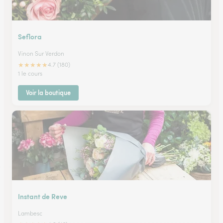
Seflora
Vinon Sur Verdon
★
★
★
★
★
4.7 (180)
1 le cours
Voir la boutique
Instant de Reve
Lambesc