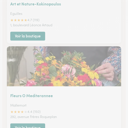
Art et Nature-Kokinopoulos
Eguilles
★
★
★
★
★
4.7 (119)
1, boulevard Léonce Artaud
Voir la boutique
Fleurs O Mediterannee
Mallemort
★
★
★
★
★
4.4 (150)
292, avenue Frères Roqueplan
Voir la boutique