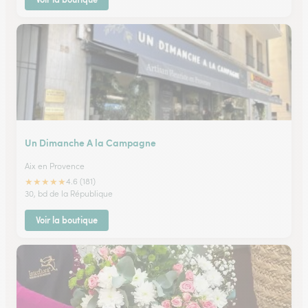
Un Dimanche A la Campagne
Aix en Provence
★
★
★
★
★
4.6 (181)
30, bd de la République
Voir la boutique