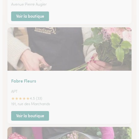
Avenue Pierre Augier
Voir la boutique
Fabre Fleurs
APT
★
★
★
★
★
4.5 (33)
191, rue des Marchands
Voir la boutique