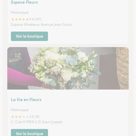
Espace Fleurs
Manosque
★
★
★
★
★
4.6 (47)
Espace Mirabeau Avenue Jean Giono
Voir la boutique
La Vie en Fleurs
Manosque
★
★
★
★
★
2.6 (9)
C. Cial HYPER U ZI Saint Joseph
Voir la boutique