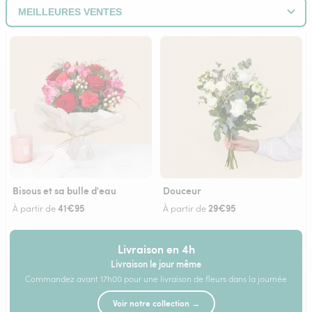
Bisous et sa bulle d'eau
Douceur
41€95
29€95
À partir de
À partir de
Livraison en 4h
Livraison le jour même
Commandez avant 17h00 pour une livraison de fleurs dans la journée
Voir notre collection →