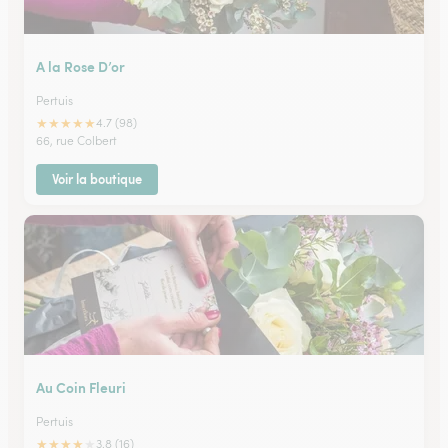
A la Rose D’or
Pertuis
★
★
★
★
★
4.7 (98)
66, rue Colbert
Voir la boutique
Au Coin Fleuri
Pertuis
★
★
★
★
★
3.8 (16)