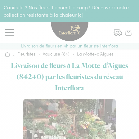
Aller au contenu
Canicule ? Nos fleurs tiennent le coup ! Découvrez notre
collection résistante à la chaleur
ici
Livraison de fleurs en 4h par un fleuriste Interflora
›
Fleuristes
›
Vaucluse (84)
›
La Motte-d’Aigues
Accueil
Livraison de fleurs à La Motte-d’Aigues
(84240) par les fleuristes du réseau
Interflora