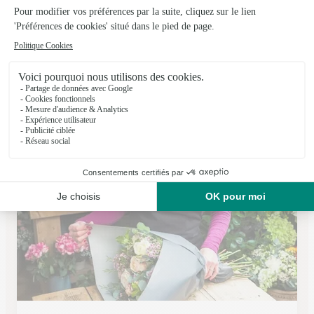
Les Fleurs de Celony
Aix en Provence
★
★
★
★
★
4.5 (84)
Résidence de la Croix de Celony, 70 Chemin d'Eguilles
Voir la boutique