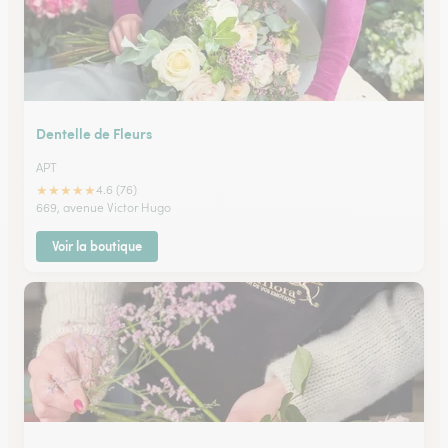
Dentelle de Fleurs
APT
★
★
★
★
★
4.6 (76)
669, avenue Victor Hugo
Voir la boutique