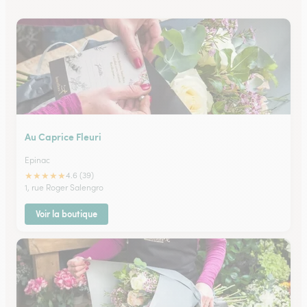
Au Caprice Fleuri
Epinac
★
★
★
★
★
4.6 (39)
1, rue Roger Salengro
Voir la boutique