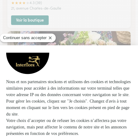
★
★
★
★
★
4.3 (39)
21, avenue Charles-de-Gaulle
Voir la boutique
Nature et Fleurs
Chalon Sur Saone
★
★
★
★
★
4.2 (265)
103, avenue de Paris
Voir la boutique