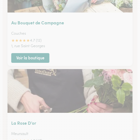
Au Bouquet de Campagne
Couches
★
★
★
★
★
4.7 (12)
1, rue Saint Georges
Voir la boutique
La Rose D’or
Meursault