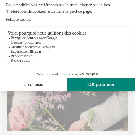
Vernisse Fleurs
Montcenis
★
★
★
★
★
4.9 (12)
2,rue Basse
Voir la boutique