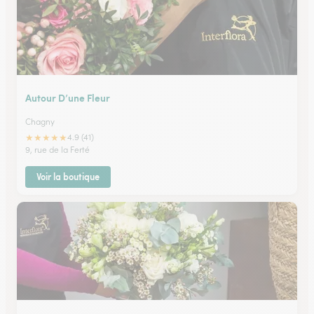
Autour D’une Fleur
Chagny
★
★
★
★
★
4.9 (41)
9, rue de la Ferté
Voir la boutique