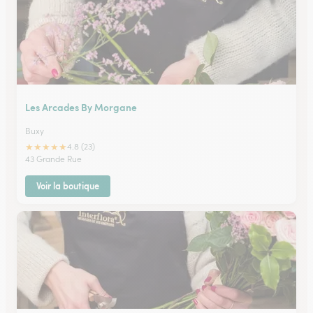
Les Arcades By Morgane
Buxy
★
★
★
★
★
4.8 (23)
43 Grande Rue
Voir la boutique