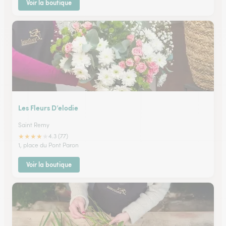
Voir la boutique
Les Fleurs D’elodie
Saint Remy
★
★
★
★
★
4.3 (77)
1, place du Pont Paron
Voir la boutique