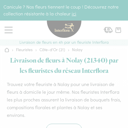
Aller au contenu
Canicule ? Nos fleurs tiennent le coup ! Découvrez notre
collection résistante à la chaleur
ici
Livraison de fleurs en 4h par un fleuriste Interflora
›
Fleuristes
›
Côte-d'Or (21)
›
Nolay
Accueil
Livraison de fleurs à Nolay (21340) par
les fleuristes du réseau Interflora
Trouvez votre fleuriste à Nolay pour une livraison de
fleurs à domicile le jour même. Nos fleuristes Interflora
les plus proches assurent la livraison de bouquets frais,
compositions florales et plantes à Nolay et ses
environs.