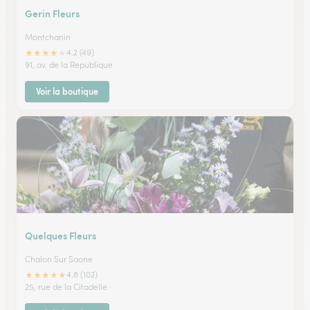
Gerin Fleurs
Montchanin
★
★
★
★
★
4.2 (49)
91, av. de la Republique
Voir la boutique
Quelques Fleurs
Chalon Sur Saone
★
★
★
★
★
4.8 (102)
25, rue de la Citadelle