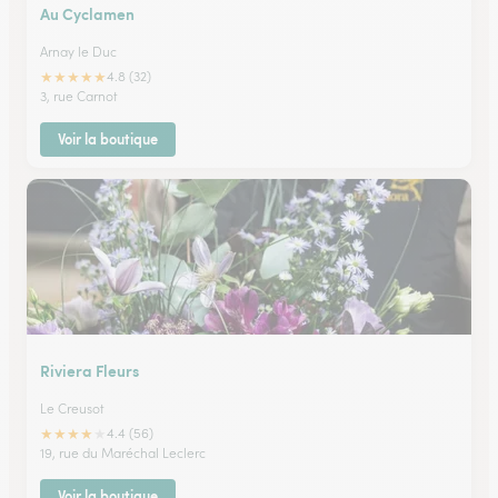
Au Cyclamen
Arnay le Duc
★
★
★
★
★
4.8 (32)
3, rue Carnot
Voir la boutique
Riviera Fleurs
Le Creusot
★
★
★
★
★
4.4 (56)
19, rue du Maréchal Leclerc
Voir la boutique