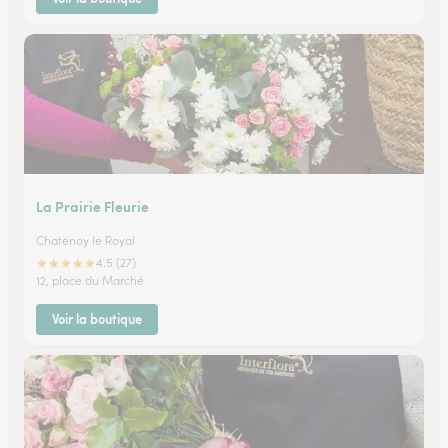
La Prairie Fleurie
Chatenoy le Royal
★
★
★
★
★
4.5 (27)
12, place du Marché
Voir la boutique