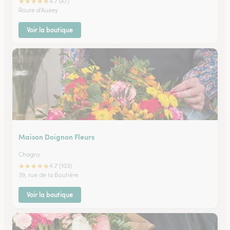
★
★
★
★
★
4.7 (47)
Route d'Auxey
Voir la boutique
Maison Doignon Fleurs
Chagny
★
★
★
★
★
4.7 (103)
39, rue de la Boutière
Voir la boutique