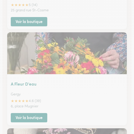
★
★
★
★
★
5 (14)
25 grand rue St-Cosme
Voir la boutique
A Fleur D’eau
Gergy
★
★
★
★
★
4.6 (39)
6, place Mugnier
Voir la boutique