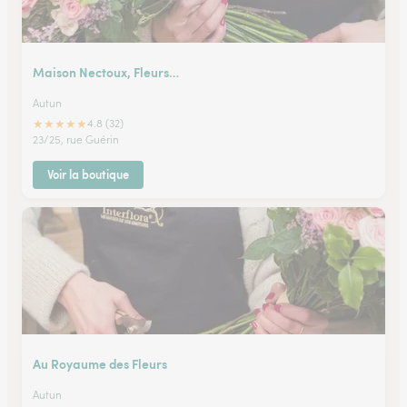
Maison Nectoux, Fleurs…
Autun
★
★
★
★
★
4.8 (32)
23/25, rue Guérin
Voir la boutique
Au Royaume des Fleurs
Autun