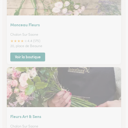
Monceau Fleurs
Chalon Sur Saone
★
★
★
★
★
4.4 (175)
20, place de Beaune
Voir la boutique
Fleurs Art & Sens
Chalon Sur Saone