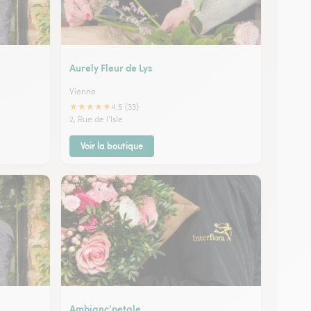
Aurely Fleur de Lys
Vienne
★
★
★
★
★
4.5 (33)
2, Rue de l'Isle
Voir la boutique
Ambianc’petale