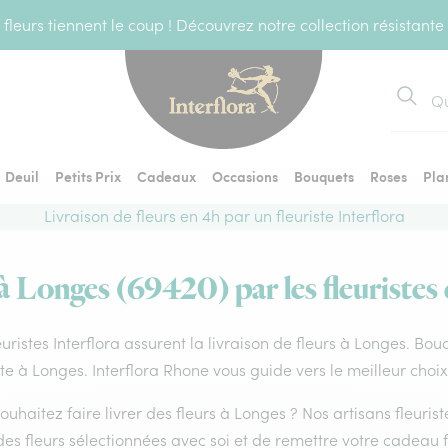
fleurs tiennent le coup ! Découvrez notre collection résistante
Recher
Deuil
Petits Prix
Cadeaux
Occasions
Bouquets
Roses
Pla
Livraison de fleurs en 4h par un fleuriste Interflora
 à Longes (69420) par les fleuristes 
euristes Interflora assurent la livraison de fleurs à Longes. Bou
ste à Longes. Interflora Rhone vous guide vers le meilleur choi
ouhaitez faire livrer des fleurs à Longes ? Nos artisans fleuri
es fleurs sélectionnées avec soi et de remettre votre cadeau f