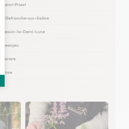
à Saint-Priest
 à Villefranche-sur-Saône
 à Tassin-la-Demi-Lune
 à Beaujeu
à Tarare
 à Anse
 à Lacenas
 à Amplepuis