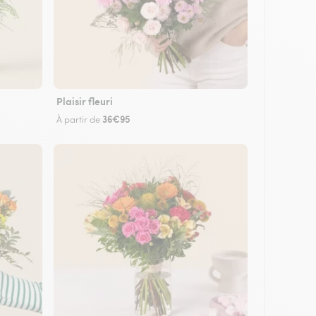
Plaisir fleuri
36€95
À partir de