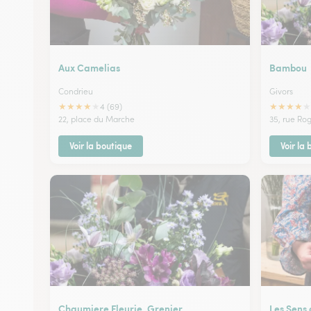
Aux Camelias
Bambou
Condrieu
Givors
★
★
★
★
★
★
★
★
★
★
4 (69)
22, place du Marche
35, rue Ro
Voir la boutique
Voir la
Chaumiere Fleurie, Grenier
Les Sens 