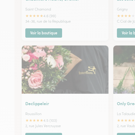
Saint Chamond
Grigny
★
★
★
★
★
★
★
★
★
★
4.6 (99)
34-36, rue de la Republique
C.Cial de 
Voir la boutique
Voir la
Declippeleir
Only Gre
Roussillon
La Talaudi
★
★
★
★
★
★
★
★
★
★
4.5 (103)
2, rue Jules Vercruysse
2, rue Vau