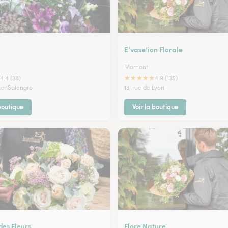
E’vase’ion Florale
Mornant
★
★
★
★
★
4.4 (38)
4.9 (135)
ger Salengro
13, rue de Lyon
 boutique
Voir la boutique
des Fleurs
Flore Nature