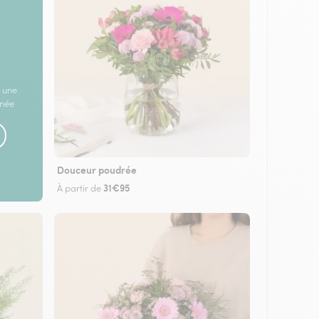
 une
rnée
Douceur poudrée
31€95
À partir de