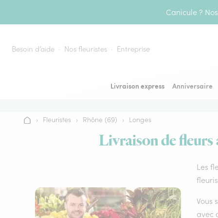
Aller au contenu
Canicule ? Nos 
Besoin d’aide
Nos fleuristes
Entreprise
Livraison express
Anniversaire
›
Fleuristes
›
Rhône (69)
›
Longes
Accueil
Livraison de fleurs
Les fl
fleuri
Vous s
avec d