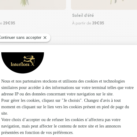
Soleil d'été
29€95
39€95
de
À partir de
Faire livrer des fleurs
z un fleuriste Interflora à Longes et dans ses e
Les fl
Fleuristes 
Fleuristes