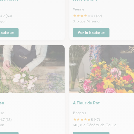
Vienne
★
★
★
★
★
4.2 (53)
4.1 (72)
Jayon
3, place Miremont
 boutique
Voir la boutique
en
A Fleur de Pot
ere
Brignais
★
★
★
★
★
4.7 (33)
5 (47)
ban
140, rue Général de Gaulle