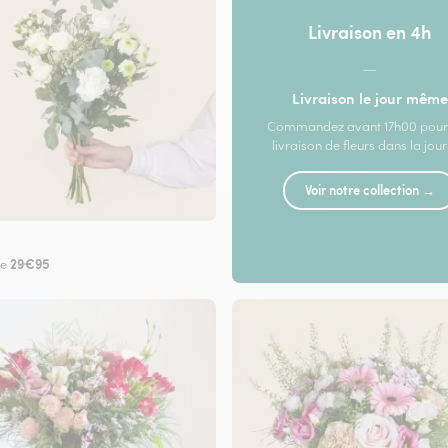
Livraison en 4h
—
Livraison le jour même
Commandez avant 17h00 pour
livraison de fleurs dans la jou
Voir notre collection →
29€95
de