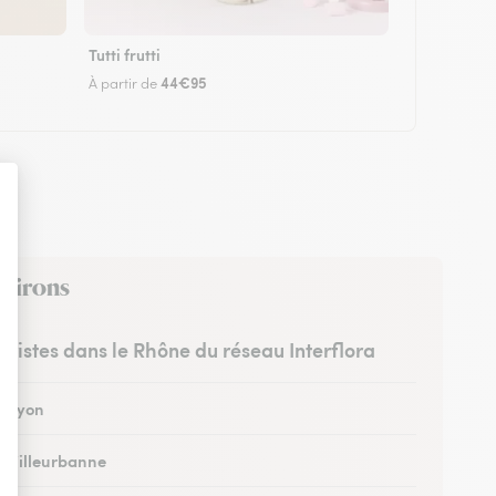
Tutti frutti
44€95
À partir de
nvirons
euristes dans le Rhône du réseau Interflora
à Lyon
 à Villeurbanne