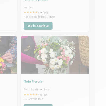
Vourles
★
★
★
★
★
4.9 (66)
7, place de la Résistance
Voir la boutique
Note Florale
Saint Martin en Haut
★
★
★
★
★
4.6 (20)
19, Grande Rue