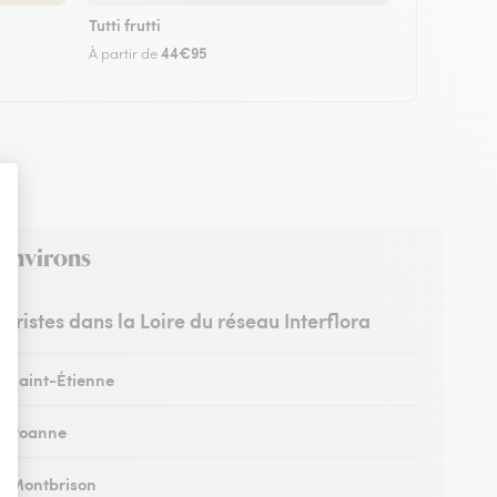
Tutti frutti
44€95
À partir de
 environs
euristes dans la Loire du réseau Interflora
 à Saint-Étienne
 à Roanne
 à Montbrison