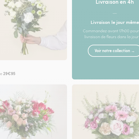
Livraison en 4h
—
Livraison le jour même
Commandez avant 17h00 pour
livraison de fleurs dans la jou
Voir notre collection →
29€95
de