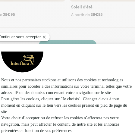
Soleil d'été
29€95
39€95
de
À partir de
Faire livrer des fleurs
un fleuriste Interflora à La Gimond et dans ses
Les fl
Fleuristes
Fleuristes
Fleuristes