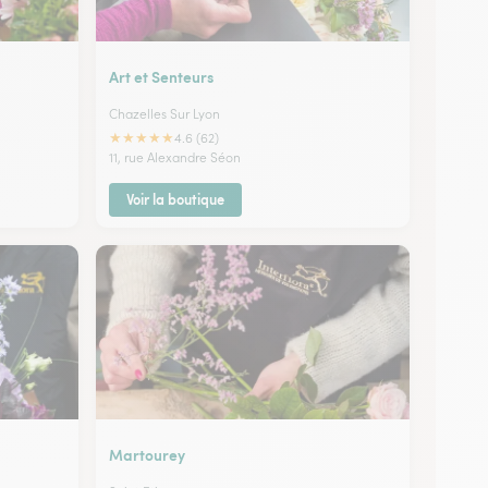
Art et Senteurs
Chazelles Sur Lyon
★
★
★
★
★
4.6 (62)
11, rue Alexandre Séon
Voir la boutique
Martourey