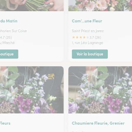
 du Matin
Com’…une Fleur
horien Sur Coise
Saint Priest en Jarez
★
★
★
★
★
4.7 (25)
3.7 (26)
du Marché
1, rue Léo Lagrange
 boutique
Voir la boutique
Fleurs
Chaumiere Fleurie, Grenier