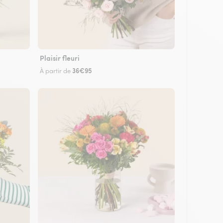
Plaisir fleuri
36€95
À partir de