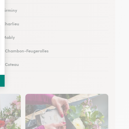
à Firminy
à Charlieu
 à Mably
 au Chambon-Feugerolles
 au Coteau
à La Fouillouse
 à Bonson