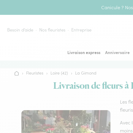
Aller au contenu
Canicule ? Nos 
Besoin d’aide
Nos fleuristes
Entreprise
Livraison express
Anniversaire
›
Fleuristes
›
Loire (42)
›
La Gimond
Accueil
Livraison de fleurs à
Les fl
fleuri
Avec I
moins