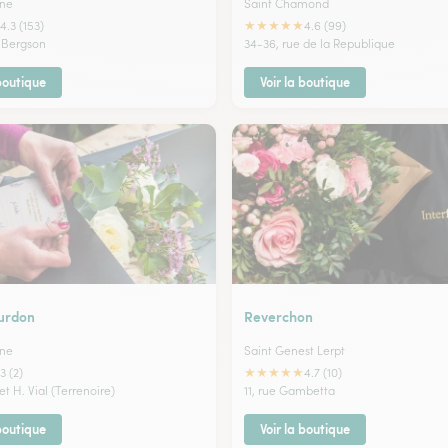
nne
Saint Chamond
★
★
★
★
★
4.3 (153)
4.6 (99)
 Bergson
34-36, rue de la Republique
 boutique
Voir la boutique
urdon
Reverchon
nne
Saint Genest Lerpt
★
★
★
★
★
3 (2)
4.7 (10)
 et H. Vial (Terrenoire)
11, rue Gambetta
 boutique
Voir la boutique