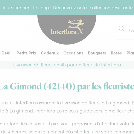
fleurs tiennent le coup ! Découvrez notre collection résistante
Recher
Deuil
Petits Prix
Cadeaux
Occasions
Bouquets
Roses
Pla
Livraison de fleurs en 4h par un fleuriste Interflora
 La Gimond (42140) par les fleuriste
euristes Interflora assurent la livraison de fleurs à La gimond.
ste à La gimond. Interflora Loire vous guide vers le meilleur ch
nterflora, les fleuristes Loire vous proposent d’effectuer votre l
 de 4 heures, selon le moment où est effectuée votre command