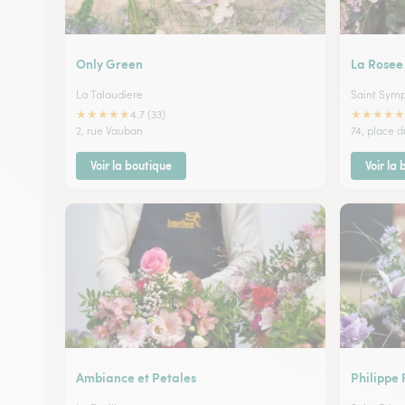
Only Green
La Rosee
La Talaudiere
Saint Symp
★
★
★
★
★
★
★
★
★
★
4.7 (33)
2, rue Vauban
74, place 
Voir la boutique
Voir la
Ambiance et Petales
Philippe 