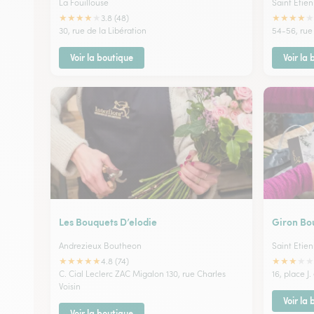
La Fouillouse
Saint Etie
★
★
★
★
★
★
★
★
★
★
3.8 (48)
30, rue de la Libération
54-56, rue
Voir la boutique
Voir la
Les Bouquets D’elodie
Giron Bo
Andrezieux Boutheon
Saint Etie
★
★
★
★
★
★
★
★
★
★
4.8 (74)
C. Cial Leclerc ZAC Migalon 130, rue Charles
16, place J.
Voisin
Voir la
Voir la boutique