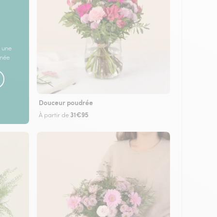
 une
rnée
Douceur poudrée
31€95
À partir de