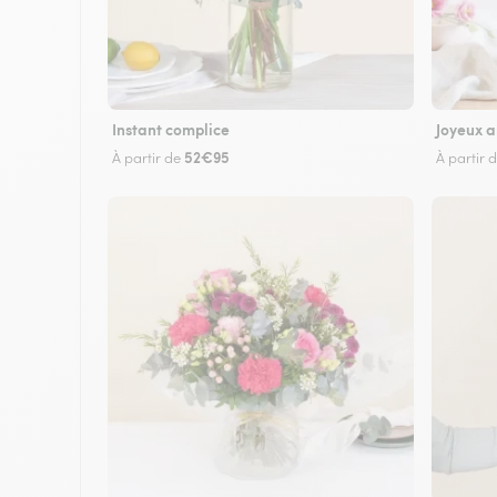
Instant complice
Joyeux a
52€95
À partir de
À partir 