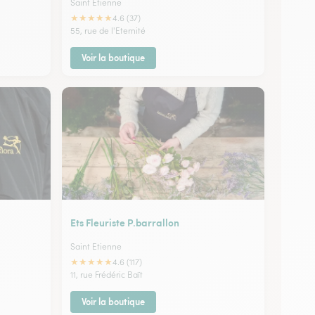
Saint Etienne
★
★
★
★
★
4.6 (37)
55, rue de l'Eternité
Voir la boutique
Ets Fleuriste P.barrallon
Saint Etienne
★
★
★
★
★
4.6 (117)
11, rue Frédéric Baït
Voir la boutique