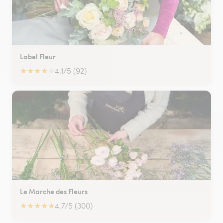
Label Fleur
★
★
★
★
★
4.1/5 (92)
Le Marche des Fleurs
★
★
★
★
★
4.7/5 (300)