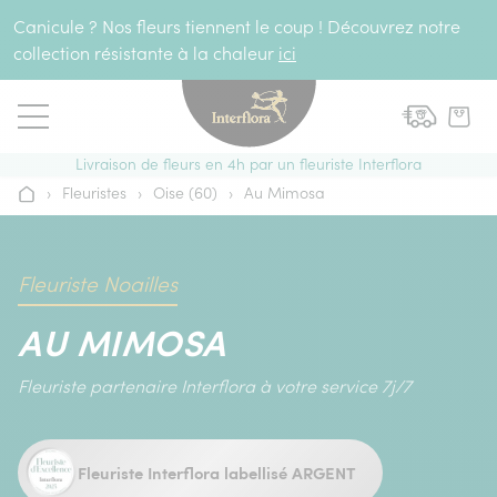
Aller au contenu
Canicule ? Nos fleurs tiennent le coup ! Découvrez notre
collection résistante à la chaleur
ici
Livraison de fleurs en 4h par un fleuriste Interflora
›
Fleuristes
›
Oise (60)
›
Au Mimosa
Accueil
Fleuriste Noailles
AU MIMOSA
Fleuriste partenaire Interflora à votre service 7j/7
Fleuriste Interflora labellisé ARGENT