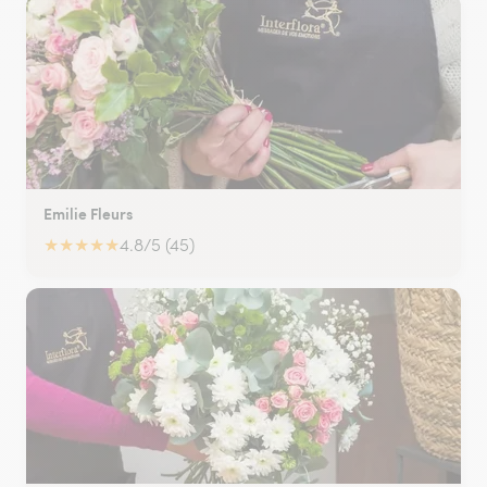
Emilie Fleurs
★
★
★
★
★
4.8/5 (45)