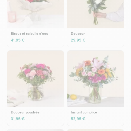
Bisous et sa bulle d'eau
Douceur
41,95 €
29,95 €
Douceur poudrée
Instant complice
31,95 €
52,95 €