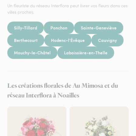
Un fleuriste du réseau Interflora peut livrer vos fleurs dans ces
villes proches.
Silly-Tillard
Ponchon
Sainte-Geneviève
Berthecourt
Hodenc-l’Évêque
Cauvigny
Mouchy-le-Châtel
Laboissière-en-Thelle
Les créations florales de Au Mimosa et du
réseau Interflora à Noailles