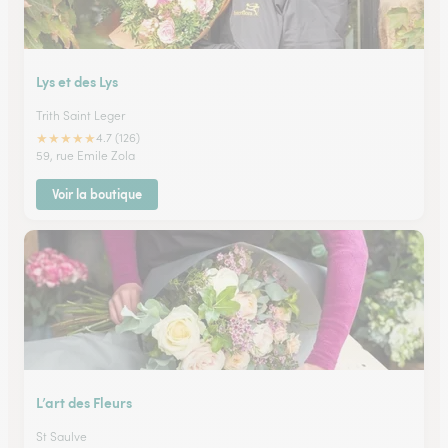
Lys et des Lys
Trith Saint Leger
★
★
★
★
★
4.7 (126)
59, rue Emile Zola
Voir la boutique
L’art des Fleurs
St Saulve