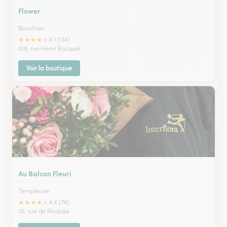
Flower
Bouchain
★
★
★
★
★
4.1 (134)
108, rue Henri Bocquet
Voir la boutique
Au Balcon Fleuri
Templeuve
★
★
★
★
★
4.4 (74)
35, rue de Roubaix