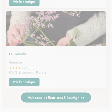
Voir la boutique
Le Camelia
Guesnain
★
★
★
★
★
4.3 (50)
504/512, boulevard Pasteur
Voir la boutique
Voir tous les fleuristes à Bousignies