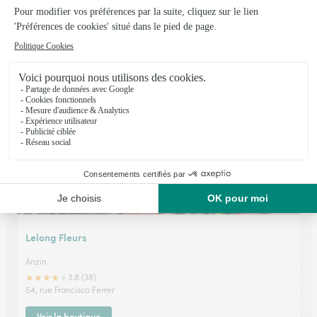
Rapid’flore
Denain
★
★
★
★
★
3.8 (70)
1, rue Pierre Bériot
Voir la boutique
Lelong Fleurs
Anzin
★
★
★
★
★
3.8 (38)
54, rue Francisco Ferrer