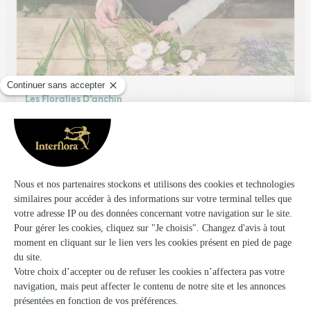
Les Floralies D’anchin
Pecquencourt
★
★
★
★
★
4.7 (54)
13-15, rue Gustave Coliez
Voir la boutique