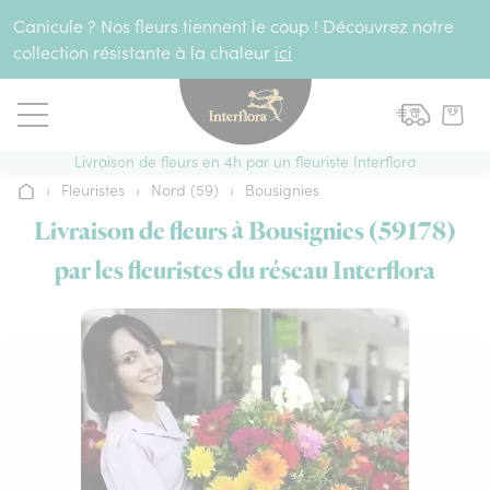
Aller au contenu
Canicule ? Nos fleurs tiennent le coup ! Découvrez notre
collection résistante à la chaleur
ici
Livraison de fleurs en 4h par un fleuriste Interflora
›
Fleuristes
›
Nord (59)
›
Bousignies
Accueil
Livraison de fleurs à Bousignies (59178)
par les fleuristes du réseau Interflora