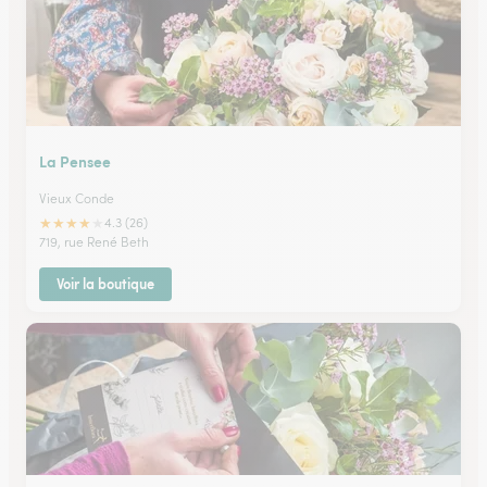
La Pensee
Vieux Conde
★
★
★
★
★
4.3 (26)
719, rue René Beth
Voir la boutique