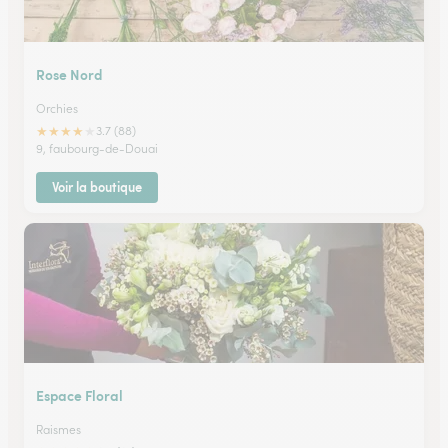
Rose Nord
Orchies
★
★
★
★
★
3.7 (88)
9, faubourg-de-Douai
Voir la boutique
Espace Floral
Raismes