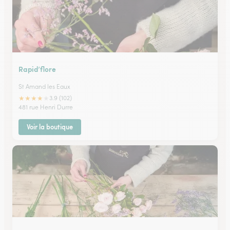
Rapid’flore
St Amand les Eaux
★
★
★
★
★
3.9 (102)
481 rue Henri Durre
Voir la boutique