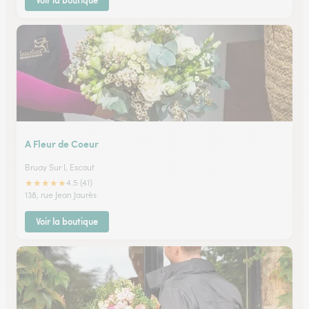
Voir la boutique
A Fleur de Coeur
Bruay Sur L Escaut
★
★
★
★
★
4.5 (41)
138, rue Jean Jaurès
Voir la boutique