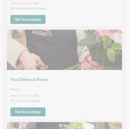
★
★
★
★
★
4.1 (46)
185 avenue Jean Jaures
Voir la boutique
Paul Dehouck Fleurs
Marly
★
★
★
★
★
4.4 (48)
111, rue Jean-Jaures
Voir la boutique