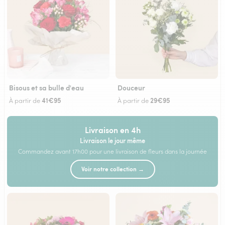
Bisous et sa bulle d'eau
Douceur
41€95
29€95
À partir de
À partir de
Livraison en 4h
Livraison le jour même
Commandez avant 17h00 pour une livraison de fleurs dans la journée
Voir notre collection →