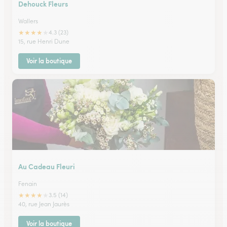
Dehouck Fleurs
Wallers
★
★
★
★
★
4.3 (23)
15, rue Henri Dune
Voir la boutique
Au Cadeau Fleuri
Fenain
★
★
★
★
★
3.5 (14)
40, rue Jean Jaurès
Voir la boutique