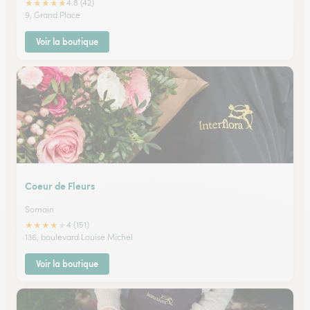
★
★
★
★
★
4.8 (42)
9, Grand Place
Voir la boutique
Coeur de Fleurs
Somain
★
★
★
★
★
4 (151)
136, boulevard Louise Michel
Voir la boutique