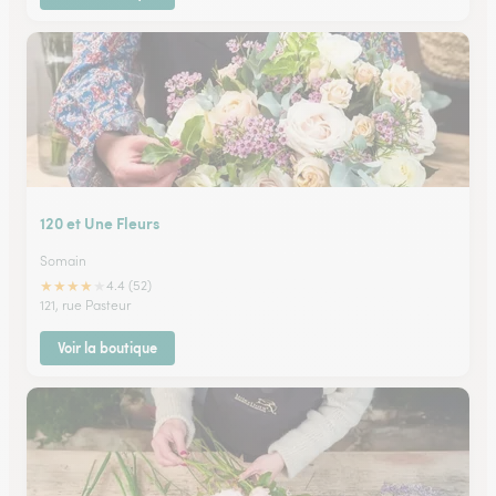
120 et Une Fleurs
Somain
★
★
★
★
★
4.4 (52)
121, rue Pasteur
Voir la boutique