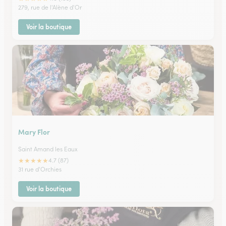
279, rue de l'Alène d'Or
Voir la boutique
Mary Flor
Saint Amand les Eaux
★
★
★
★
★
4.7 (87)
31 rue d'Orchies
Voir la boutique