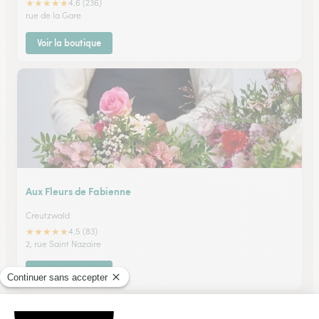
★
★
★
★
★
4.6 (236)
rue de la Gare
Voir la boutique
Aux Fleurs de Fabienne
Creutzwald
★
★
★
★
★
4.5 (83)
2, rue Saint Nazaire
Voir la boutique