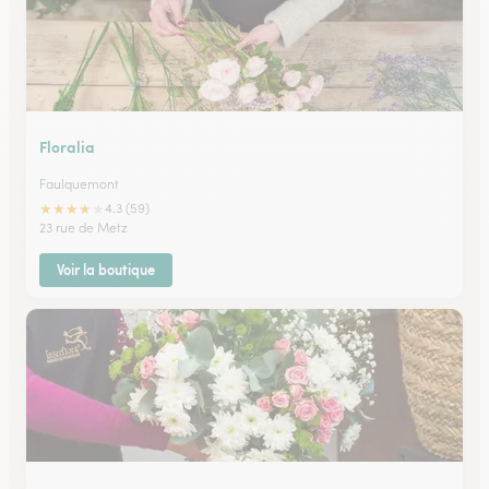
Floralia
Faulquemont
★
★
★
★
★
4.3 (59)
23 rue de Metz
Voir la boutique