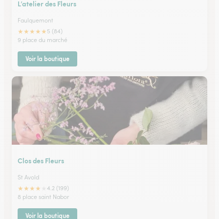
L’atelier des Fleurs
Faulquemont
★
★
★
★
★
5 (84)
9 place du marché
Voir la boutique
Clos des Fleurs
St Avold
★
★
★
★
★
4.2 (199)
8 place saint Nabor
Voir la boutique