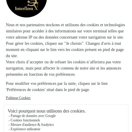
La Fleuriste
Lemud
★
★
★
★
★
4.4 (16)
C.Cial Super U les 5 Epis Route de Metz
Voir la boutique