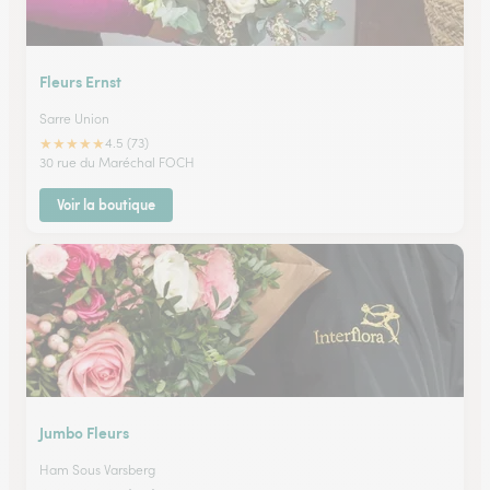
Fleurs Ernst
Sarre Union
★
★
★
★
★
4.5 (73)
30 rue du Maréchal FOCH
Voir la boutique
Jumbo Fleurs
Ham Sous Varsberg