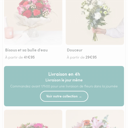
Bisous et sa bulle d'eau
Douceur
41€95
29€95
À partir de
À partir de
Livraison en 4h
Livraison le jour même
Commandez avant 17h00 pour une livraison de fleurs dans la journée
Voir notre collection →