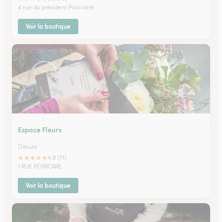
4 rue du président Poincarré
Voir la boutique
Espace Fleurs
Dieuze
★
★
★
★
★
4.8 (71)
1 RUE POINCARE
Voir la boutique