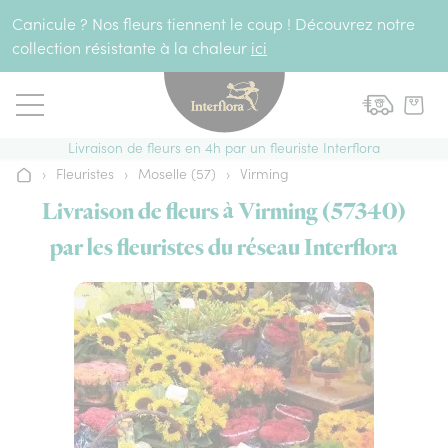
Aller au contenu
Canicule ? Nos fleurs tiennent le coup ! Découvrez notre
collection résistante à la chaleur
ici
Livraison de fleurs en 4h par un fleuriste Interflora
›
Fleuristes
›
Moselle (57)
›
Virming
Accueil
Livraison de fleurs à Virming (57340)
par les fleuristes du réseau Interflora