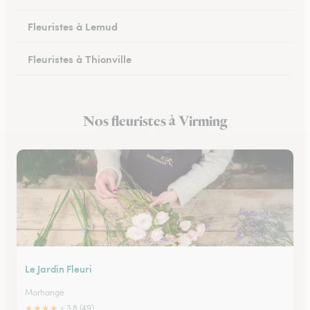
Fleuristes à Lemud
Fleuristes à Thionville
Fleuristes à Hayange
Nos fleuristes à Virming
Fleuristes à Peltre
Le Jardin Fleuri
Morhange
★
★
★
★
★
3.8 (49)