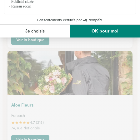
L’amaryllis
Forbach
★
★
★
★
★
4.3 (63)
78, avenue Saint Rémy Face Hôtel de Ville
Voir la boutique
Aloe Fleurs
Forbach
★
★
★
★
★
4.7 (218)
74, rue Nationale