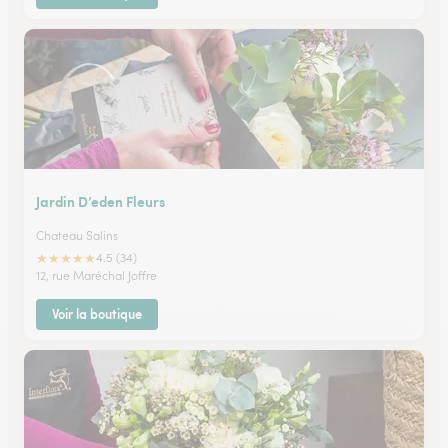
Jardin D’eden Fleurs
Chateau Salins
★
★
★
★
★
4.5 (34)
12, rue Maréchal Joffre
Voir la boutique