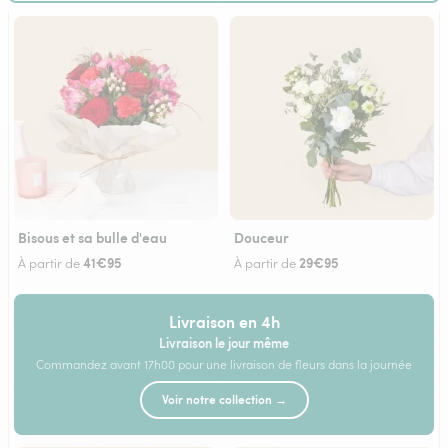
Bisous et sa bulle d'eau
Douceur
41€95
29€95
À partir de
À partir de
Livraison en 4h
Livraison le jour même
Commandez avant 17h00 pour une livraison de fleurs dans la journée
Voir notre collection →