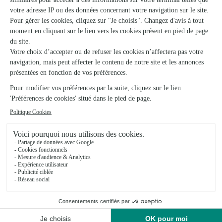
Voir la boutique
Physalis, A. Jegouzo
Plumeliau
★
★
★
★
★
4.5 (34)
2, place Général de Gaulle
Voir la boutique