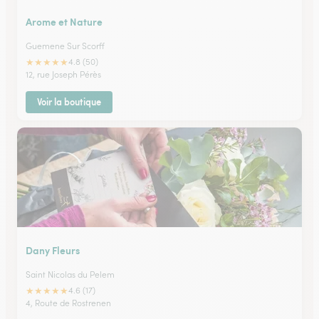
Arome et Nature
Guemene Sur Scorff
★
★
★
★
★
4.8 (50)
12, rue Joseph Pérès
Voir la boutique
Dany Fleurs
Saint Nicolas du Pelem
★
★
★
★
★
4.6 (17)
4, Route de Rostrenen