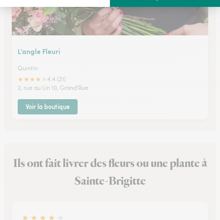
L’angle Fleuri
Quintin
★
★
★
★
★
4.4 (21)
2, rue au Lin 10, Grand'Rue
Voir la boutique
Ils ont fait livrer des fleurs ou une plante à
Sainte-Brigitte
★
★
★
★
★