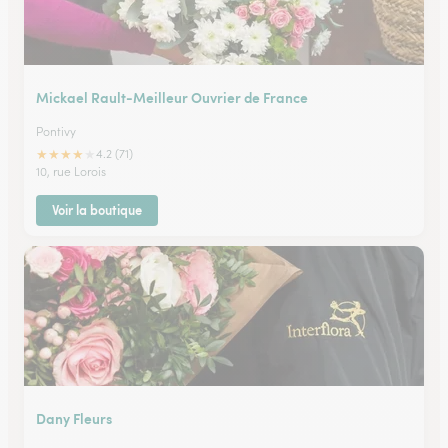
Mickael Rault-Meilleur Ouvrier de France
Pontivy
★
★
★
★
★
4.2 (71)
10, rue Lorois
Voir la boutique
Dany Fleurs