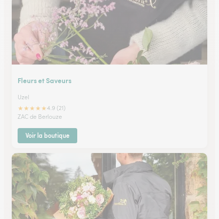
Fleurs et Saveurs
Uzel
★
★
★
★
★
4.9 (21)
ZAC de Berlouze
Voir la boutique