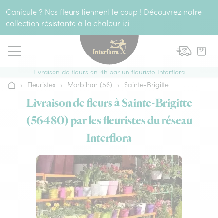
Aller au contenu
Canicule ? Nos fleurs tiennent le coup ! Découvrez notre
collection résistante à la chaleur
ici
Livraison de fleurs en 4h par un fleuriste Interflora
›
Fleuristes
›
Morbihan (56)
›
Sainte-Brigitte
Accueil
Livraison de fleurs à Sainte-Brigitte
(56480) par les fleuristes du réseau
Interflora