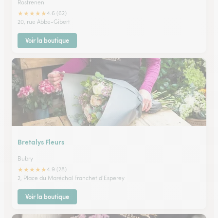
Rostrenen
★
★
★
★
★
4.6 (62)
20, rue Abbe-Gibert
Voir la boutique
Bretalys Fleurs
Bubry
★
★
★
★
★
4.9 (28)
2, Place du Maréchal Franchet d'Esperey
Voir la boutique