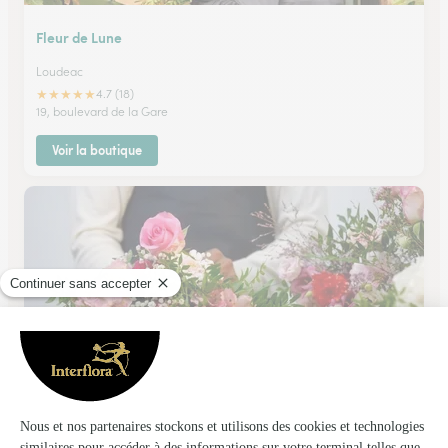
Fleur de Lune
Loudeac
★
★
★
★
★
4.7 (18)
19, boulevard de la Gare
Voir la boutique
L’eclosion
Loudeac
★
★
★
★
★
4.8 (71)
C.Cial Super U ZAC de Kerd'Hervé