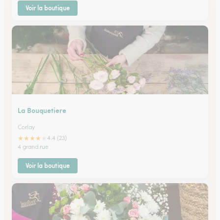
Voir la boutique
La Bouquetiere
Corlay
★
★
★
★
★
4.4 (23)
4 grand rue
Voir la boutique