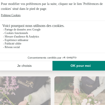
Fleuristes
Fleuristes
Fleuristes
Fleuristes
Fleuristes 
Fleuristes 
Nos fleuristes à Kerfourn
Fleuristes 