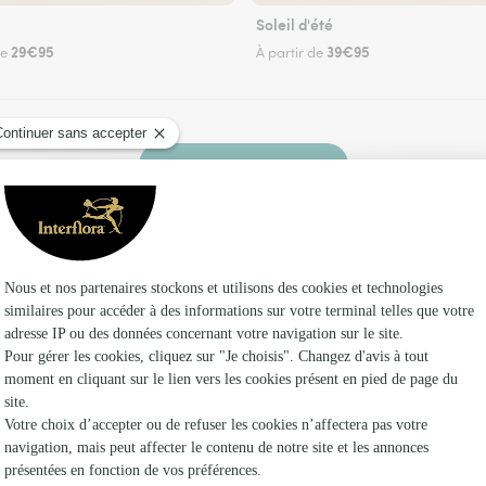
Soleil d'été
29€95
39€95
de
À partir de
Faire livrer des fleurs
 un fleuriste Interflora à Kerfourn et dans ses 
Les fleu
Fleuristes
Fleuristes
Fleuristes