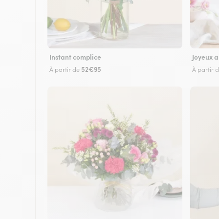
Instant complice
Joyeux a
52€95
À partir de
À partir 