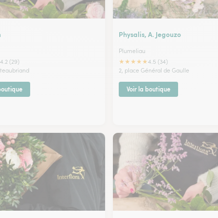
n
Physalis, A. Jegouzo
Plumeliau
★
★
★
★
★
4.2 (29)
4.5 (34)
ateaubriand
2, place Général de Gaulle
 boutique
Voir la boutique