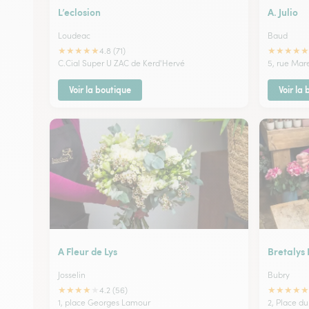
L’eclosion
A. Julio
Loudeac
Baud
★
★
★
★
★
★
★
★
★
★
4.8 (71)
C.Cial Super U ZAC de Kerd'Hervé
5, rue Mar
Voir la boutique
Voir la
A Fleur de Lys
Bretalys 
Josselin
Bubry
★
★
★
★
★
★
★
★
★
★
4.2 (56)
1, place Georges Lamour
2, Place d