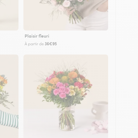
Plaisir fleuri
36€95
À partir de