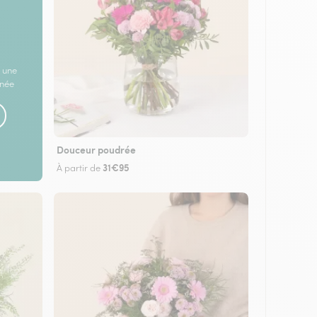
 une
rnée
Douceur poudrée
31€95
À partir de