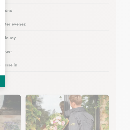
 à Séné
 à Merlevenez
 à Plouay
 à Guer
à Josselin
à Pluvigner
à Pontivy