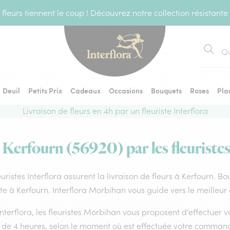
fleurs tiennent le coup ! Découvrez notre collection résistante
Recher
Deuil
Petits Prix
Cadeaux
Occasions
Bouquets
Roses
Pla
Livraison de fleurs en 4h par un fleuriste Interflora
à Kerfourn (56920) par les fleuristes
euristes Interflora assurent la livraison de fleurs à Kerfourn. B
ste à Kerfourn. Interflora Morbihan vous guide vers le meilleur
nterflora, les fleuristes Morbihan vous proposent d’effectuer vot
 de 4 heures, selon le moment où est effectuée votre command