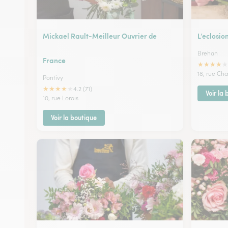
Mickael Rault-Meilleur Ouvrier de
L’eclosio
Brehan
France
★
★
★
★
★
18, rue Ch
Pontivy
★
★
★
★
★
4.2 (71)
Voir la
10, rue Lorois
Voir la boutique