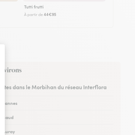
Tutti frutti
44€95
À partir de
environs
ristes dans le Morbihan du réseau Interflora
 à Vannes
 à Baud
 à Auray