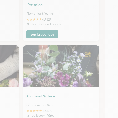
L’eclosion
Plemet les Moulins
★
★
★
★
★
4.7 (27)
31, place Général Leclerc
Voir la boutique
Arome et Nature
Guemene Sur Scorff
★
★
★
★
★
4.8 (50)
12, rue Joseph Pérès