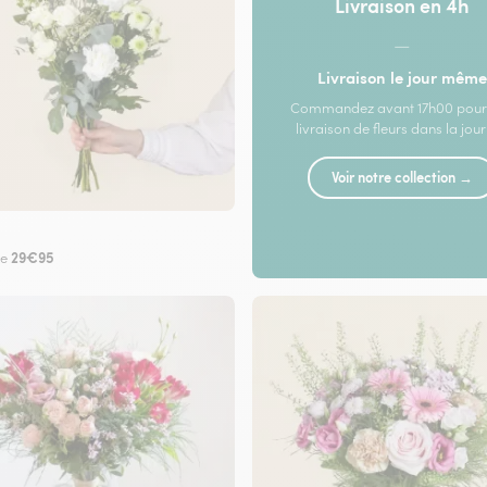
Livraison en 4h
—
Livraison le jour même
Commandez avant 17h00 pour
livraison de fleurs dans la jou
Voir notre collection →
29€95
de