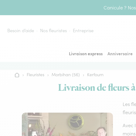
Aller au contenu
Canicule ? Nos 
Besoin d’aide
Nos fleuristes
Entreprise
Livraison express
Anniversaire
›
Fleuristes
›
Morbihan (56)
›
Kerfourn
Accueil
Livraison de fleurs 
Les fl
fleuri
Avec I
moins