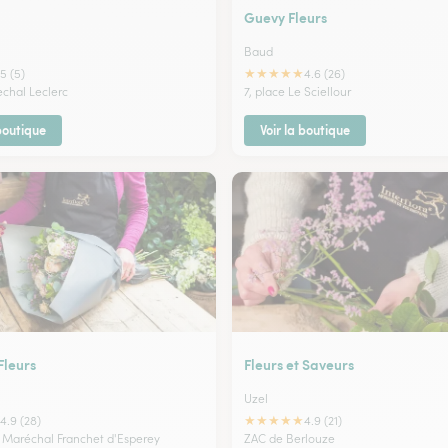
Guevy Fleurs
Baud
★
★
★
★
★
5 (5)
4.6 (26)
echal Leclerc
7, place Le Sciellour
 boutique
Voir la boutique
Fleurs
Fleurs et Saveurs
Uzel
★
★
★
★
★
4.9 (28)
4.9 (21)
u Maréchal Franchet d'Esperey
ZAC de Berlouze