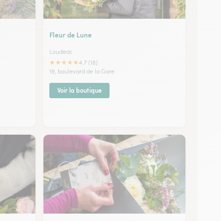
Fleur de Lune
Loudeac
★
★
★
★
★
4.7 (18)
19, boulevard de la Gare
Voir la boutique