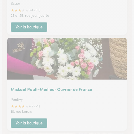
Scaer
★
★
★
★
★
3.4 (33)
23 et 25, rue Jean Jaurès
Voir la boutique
Mickael Rault-Meilleur Ouvrier de France
Pontivy
★
★
★
★
★
4.2 (71)
10, rue Lorois
Voir la boutique