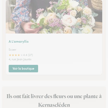
A L’amaryllis
Scaer
★
★
★
★
★
4.4 (27)
4, rue Jean Jaurès
Voir la boutique
Ils ont fait livrer des fleurs ou une plante à
Kernascléden