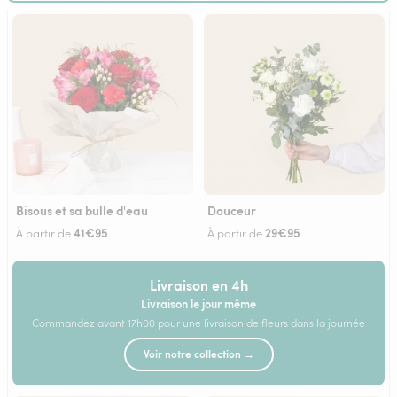
Bisous et sa bulle d'eau
Douceur
41€95
29€95
À partir de
À partir de
Livraison en 4h
Livraison le jour même
Commandez avant 17h00 pour une livraison de fleurs dans la journée
Voir notre collection →