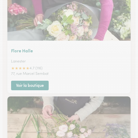
Flore Halle
Lanester
★
★
★
★
★
4.7 (116)
77, rue Marcel Sembat
Voir la boutique