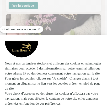
Voir la boutique
Guevy Fleurs
Baud
★
★
★
★
★
4.6 (26)
7, place Le Sciellour
Voir la boutique