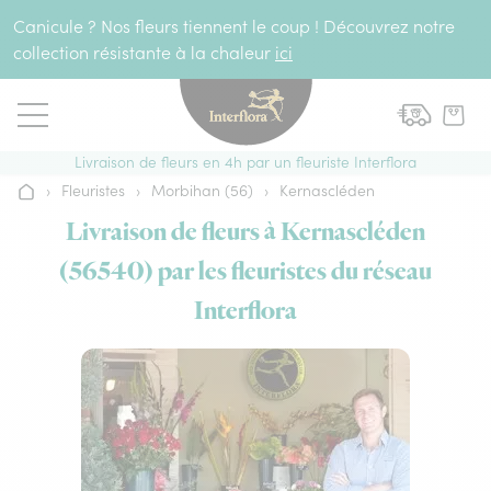
Aller au contenu
Canicule ? Nos fleurs tiennent le coup ! Découvrez notre
collection résistante à la chaleur
ici
Livraison de fleurs en 4h par un fleuriste Interflora
›
Fleuristes
›
Morbihan (56)
›
Kernascléden
Accueil
Livraison de fleurs à Kernascléden
(56540) par les fleuristes du réseau
Interflora