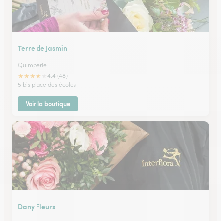
Terre de Jasmin
Quimperle
★
★
★
★
★
4.4 (48)
5 bis place des écoles
Voir la boutique
Dany Fleurs