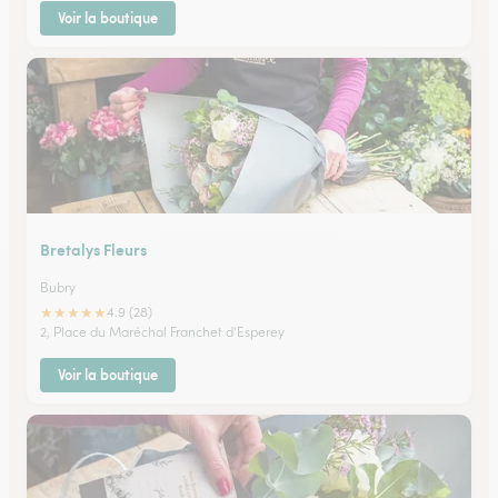
Voir la boutique
Bretalys Fleurs
Bubry
★
★
★
★
★
4.9 (28)
2, Place du Maréchal Franchet d'Esperey
Voir la boutique