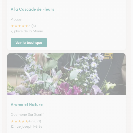
A la Cascade de Fleurs
Plouay
★
★
★
★
★
5 (6)
7, place de la Mairie
Voir la boutique
Arome et Nature
Guemene Sur Scorff
★
★
★
★
★
4.8 (50)
12, rue Joseph Pérès