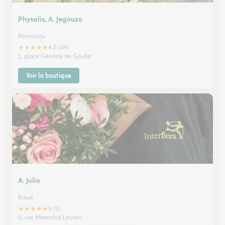
Physalis, A. Jegouzo
Plumeliau
★
★
★
★
★
4.5 (34)
2, place Général de Gaulle
Voir la boutique
A. Julio
Baud
★
★
★
★
★
5 (5)
5, rue Marechal Leclerc