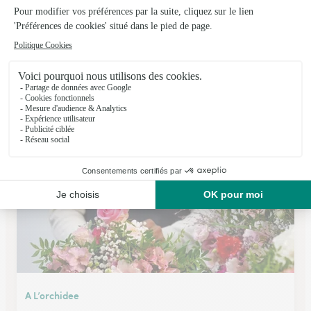
Le Jardin des Fleurs
Lorient
★
★
★
★
★
4.2 (137)
3 Rue Eugène Pottier
Voir la boutique
A L’orchidee