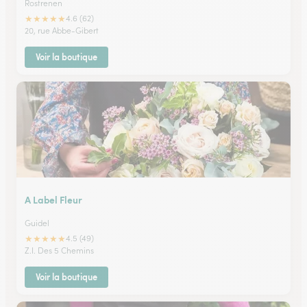
Rostrenen
★
★
★
★
★
4.6 (62)
20, rue Abbe-Gibert
Voir la boutique
A Label Fleur
Guidel
★
★
★
★
★
4.5 (49)
Z.I. Des 5 Chemins
Voir la boutique